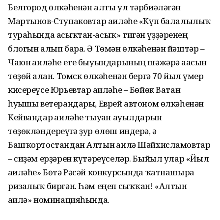
Белгород өлкәһенән алты ул тәрбиәләгән
Мартынов-Ступаковтар ғаиләһе «Күп балалылыҡ
тураһында асыҡтан-асыҡ» тигән үҙҙәренең
блогын алып бара. Ә Төмән өлкәһенән йәштәр –
Чаюн ғаиләһе ете быуындарының шәжәрә ағасын
төҙөй алған. Томск өлкәһенән бергә 70 йыл ғүмер
кисереүсе Юрьевтар ғаиләһе – Бөйөк Ватан
һуғышы ветерандары, Еврей автоном өлкәһенән
Кейвандар ғаиләһе тыуған ауылдарын
төҙөкләндереүгә ҙур өлөш индерә, ә
Башҡортостандан Алтын ғаилә Шәйхисламовтар
– сиҙәм ерҙәрен күтәреүселәр. Быйыл улар «Йыл
ғаиләһе» Бөтә Рәсәй конкурсында ҡатнашырға
ризалыҡ биргән. Һәм еңеп сыҡҡан! «Алтын
ғаилә» номинацияһында.