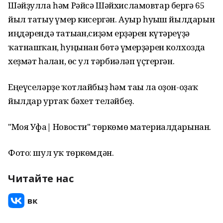
Шәйҙулла һәм Рәйсә Шәйхисламовтар бергә 65
йыл татыу ғүмер кисергән. Ауыр һуғыш йылдарын
иңдәрендә татыған,сиҙәм ерҙәрен күтәреүҙә
ҡатнашҡан, һуңынан бөтә ғүмерҙәрен колхозда
хеҙмәт һалған, өс ул тәрбиәләп үҫтергән.
Еңеүселәрҙе ҡотлайбыҙ һәм тағы ла оҙон-оҙаҡ
йылдар уртаҡ бәхет теләйбеҙ.
"Моя Уфа| Новости" төркөмө материалдарынан.
Фото: шул уҡ төркөмдән.
Читайте нас