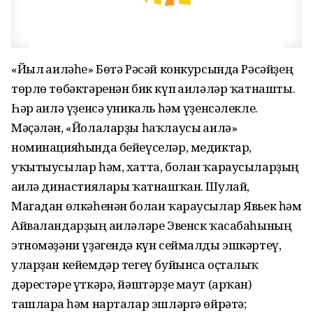
«Йыл ғаиләһе» Бөтә Рәсәй конкурсында Рәсәйҙең
төрлө төбәктәренән бик күп ғаиләләр ҡатнашты.
Һәр ғаилә үҙенсә уникаль һәм үҙенсәлекле.
Мәҫәлән, «Йолаларҙы һаҡлаусы ғаилә»
номинацияһында бейеүселәр, медиктар,
уҡытыусылар һәм, хатта, болан ҡараусыларҙың
ғаилә династиялары ҡатнашҡан. Шулай,
Магадан өлкәһенән болан ҡараусылар Явьек һәм
Айваландарҙың ғаиләләре Эвенск ҡасабаһының
этномәҙәни үҙәгендә күн сеймалды эшкәртеү,
уларҙан кейемдәр тегеү буйынса оҫталыҡ
дәрестәре үткәрә, йәштәрҙе маут (арҡан)
ташларға һәм нарталар эшләргә өйрәтә;