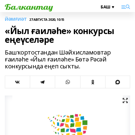
ЙӘМҒИӘТ
27 АВГУСТА 2020, 10:15
«Йыл ғаиләһе» конкурсы
еңеүселәре
Башҡортостандан Шәйхисламовтар
ғаиләһе «Йыл ғаиләһе» Бөтә Рәсәй
конкурсында еңеп сыҡты.