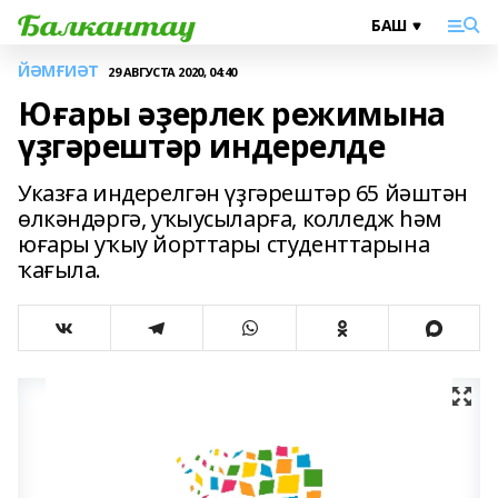
ЙӘМҒИӘТ
29 АВГУСТА 2020, 04:40
Юғары әҙерлек режимына
үҙгәрештәр индерелде
Указға индерелгән үҙгәрештәр 65 йәштән
өлкәндәргә, уҡыусыларға, колледж һәм
юғары уҡыу йорттары студенттарына
ҡағыла.