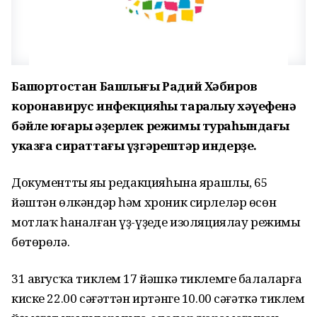
Башҡортостан Башлығы Радий Хәбиров
коронавирус инфекцияһы таралыу хәүефенә
бәйле юғары әҙерлек режимы тураһындағы
указға сираттағы үҙгәрештәр индерҙе.
Документтың яңы редакцияһына ярашлы, 65
йәштән өлкәндәр һәм хроник сирлеләр өсөн
мотлаҡ һаналған үҙ-үҙеңде изоляциялау режимы
бөтөрөлә.
31 авгусҡа тиклем 17 йәшкә тиклемге балаларға
киске 22.00 сәғәттән иртәнге 10.00 сәғәткә тиклем