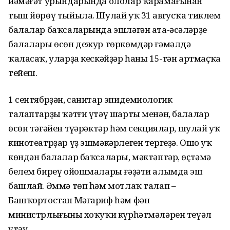
йәмәғәт урындарында ололар ҡарамағынан
тыш йөрөү тыйыла. Шулай уҡ 31 авгусҡа тиклем
балалар баҡсаларында эшләгән ата-әсәләрҙең
балалары өсөн дежур төркөмдәр ғәмәлдә
ҡаласаҡ, уларҙа кескәйҙәр һаны 15-тән артмаҫҡа
тейеш.
1 сентябрҙән, санитар эпидемиологик
талаптарҙы ҡәтғи үтәү шарты менән, балалар
өсөн тәғәйен түңәрәктәр һәм секциялар, шулай уҡ
кинотеатрҙар үҙ эшмәкәрлеген тергеҙә. Ошо уҡ
көндән балалар баҡсалары, мәктәптәр, өҫтәмә
белем биреү ойошмалары ғәҙәти алымда эш
башлай. Әммә төп һәм мотлаҡ талап –
Башҡортостан Мәғариф һәм фән
министрлығының хоҡуҡи күрһәтмәләрен теүәл
үтәү.