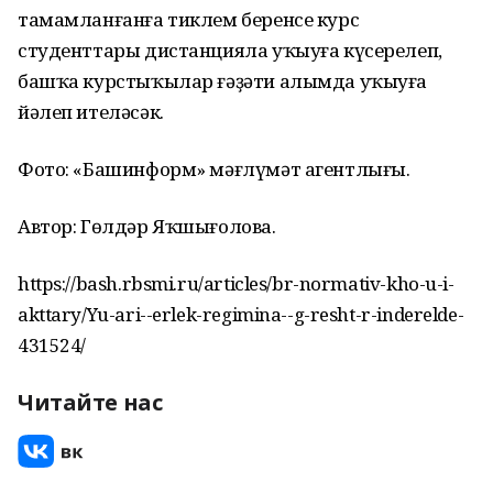
тамамланғанға тиклем беренсе курс
студенттары дистанцияла уҡыуға күсерелеп,
башҡа курстыҡылар ғәҙәти алымда уҡыуға
йәлеп ителәсәк.
Фото: «Башинформ» мәғлүмәт агентлығы.
Автор: Гөлдәр Яҡшығолова.
https://bash.rbsmi.ru/articles/br-normativ-kho-u-i-
akttary/Yu-ari--erlek-regimina--g-resht-r-inderelde-
431524/
Читайте нас