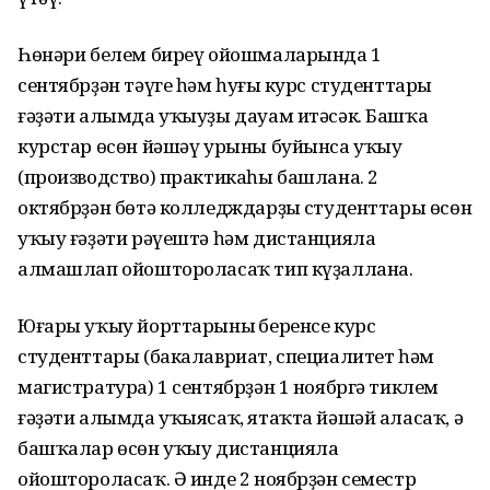
Һөнәри белем биреү ойошмаларында 1
сентябрҙән тәүге һәм һуңғы курс студенттары
ғәҙәти алымда уҡыуҙы дауам итәсәк. Башҡа
курстар өсөн йәшәү урыны буйынса уҡыу
(производство) практикаһы башлана. 2
октябрҙән бөтә колледждарҙың студенттары өсөн
уҡыу ғәҙәти рәүештә һәм дистанцияла
алмашлап ойоштороласаҡ тип күҙаллана.
Юғары уҡыу йорттарының беренсе курс
студенттары (бакалавриат, специалитет һәм
магистратура) 1 сентябрҙән 1 ноябргә тиклем
ғәҙәти алымда уҡыясаҡ, ятаҡта йәшәй аласаҡ, ә
башҡалар өсөн уҡыу дистанцияла
ойоштороласаҡ. Ә инде 2 ноябрҙән семестр