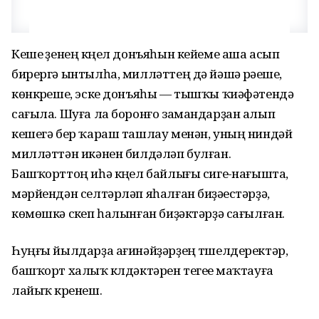
Кеше үҙенең күңел донъяһын кейеме аша асып
бирергә ынтылһа, милләттең дә йәшәү рәүеше,
көнкүреше, эске донъяһы — тышҡы ҡиәфәтендә
сағыла. Шуға ла боронғо замандарҙан алып
кешегә бер ҡараш ташлау менән, уның ниндәй
милләттән икәнен билдәләп булған.
Башҡорттоң иһә күңел байлығы сигеү-нағышта,
мәрйендән селтәрләп яһалған биҙәүестәрҙә,
көмөшкә сүкеп һалынған биҙәктәрҙә сағылған.
Һуңғы йылдарҙа ағинәйҙәрҙең түшелдеректәр,
башҡорт халыҡ күлдәктәрен тегеүе маҡтауға
лайыҡ күренеш.