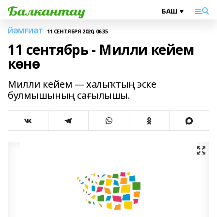
ЙӘМҒИӘТ
11 СЕНТЯБРЯ 2020, 06:35
11 сентябрь - Милли кейем
көнө
Милли кейем — халыҡтың эске
булмышының сағылышы.