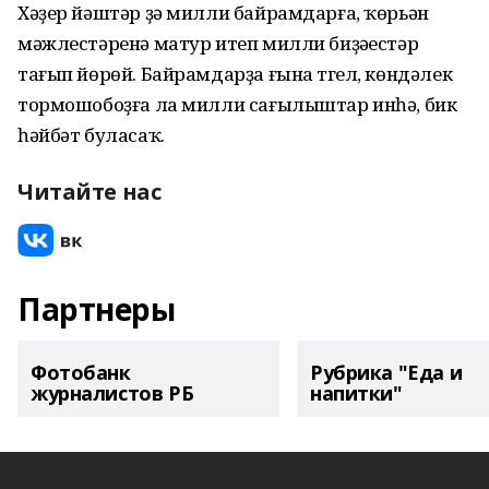
Хәҙер йәштәр ҙә милли байрамдарға, ҡөрьән
мәжлестәренә матур итеп милли биҙәүестәр
тағып йөрөй. Байрамдарҙа ғына түгел, көндәлек
тормошобоҙға ла милли сағылыштар инһә, бик
һәйбәт буласаҡ.
Читайте нас
Партнеры
Фотобанк
Рубрика "Еда и
журналистов РБ
напитки"