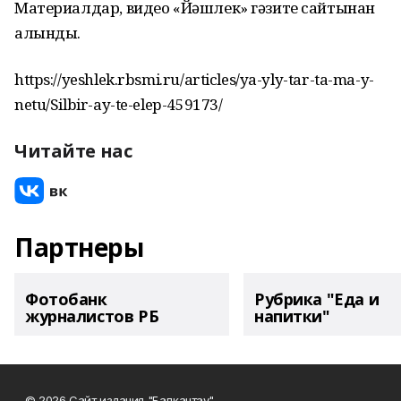
Материалдар, видео «Йәшлек» гәзите сайтынан
алынды.
https://yeshlek.rbsmi.ru/articles/ya-yly-tar-ta-ma-y-
netu/Silbir-ay-te-elep-459173/
Читайте нас
Партнеры
Фотобанк
Рубрика "Еда и
журналистов РБ
напитки"
© 2026 Сайт издания "Балкантау"