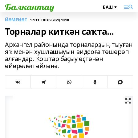
ЙӘМҒИӘТ
17 СЕНТЯБРЯ 2020, 10:10
Торналар киткән саҡта...
Архангел районында торналарҙың тыуған
яҡ менән хушлашыуын видеоға төшөрөп
алғандар. Ҡоштар баҫыу өҫтөнән
өйөрөлөп әйләнә.