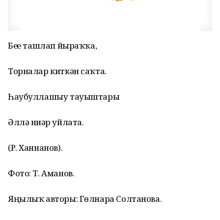
Беҙҙе ташлап йыраҡҡа,
Торналар киткән саҡта.
Һаубуллашыу тауыштары
Әллә ниҙәр уйлата.
(Р. Ханнанов).
Фото: Т. Аманов.
Яңылыҡ авторы: Гөлнара Солтанова.