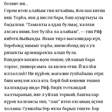
белмәгәс ни...
Серем итеп алайым тип ятҡайны, йоҡ­лап киткән
икән. Торһа, көн дә кисләп ба­ра, баш ауыртыуы ла
баҫылған. “Тамаҡты алдап булмаҫ, ҡалған
аҡсаға икмәк, һөт булһа ла алайым”, — тип Рәйфә
кибеткә йыйынды. Яҡын-тирәлә магазиндар күп,
береһендә ҡиммәт торһа, икенсеһендә шул уҡ
ризыҡты арзаныраҡҡа алып була.
Көндөҙгө ваҡиға иҫенә төшөп, уйланып бара
торғас, универсамға ла килеп еткән. Йә илләһи
иллаллаһ! Ни күрһен, магазин тупһаһына етәрәк
биш меңлек аҡса ята. Берәй бай кешенән төшөп
ҡалғандыр инде. Рәйфә, биҙгәк тотҡандай
ҡалтыранып, ике лә уйлап тормай, башҡалар
күреп ҡалғансы тип, “лап” итеп аҡсаның өҫтөнә
ҡоланы. Сумкаһы бер яҡҡа барып төштө. Бер