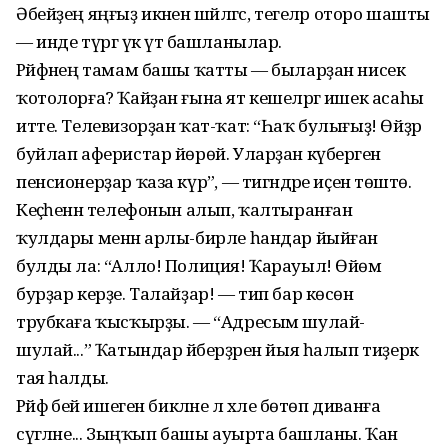
Әбейҙең яңғыҙ икәнен шәйләгәс, тегеләр оторо шашты
— инде түргә үк үтә башланылар.
Рәйфәнең тамам башы ҡатты — быларҙан нисек
ҡотолорға? Ҡайҙан ғына ят кешеләргә ишек асаһы
итте. Теле­визорҙан ҡат-ҡат: “Һаҡ булығыҙ! Өйҙәр
буйлап аферистар йөрөй. Уларҙан күберәген
пенсионерҙар ҡаза күрә”, — тигәндәре иҫенә төштө.
Кеҫәһенән телефонын алып, ҡалтыранған
ҡулдары менән арлы-бирле һандар йыйған
булды ла: “Алло! Полиция! Ҡарауыл! Өйөмә
бурҙар керҙе. Талайҙар! — тип бар көсөнә
трубкаға ҡысҡырҙы. — “Адресым шулай-
шулай...” Ҡатындар әйберҙәрен йыя һалып тиҙерәк
тая һалды.
Рәйфә әбей ишеген бикләне лә хәле бөтөп диванға
сүгәләне... Зыңҡып башы ауырта башланы. Ҡан