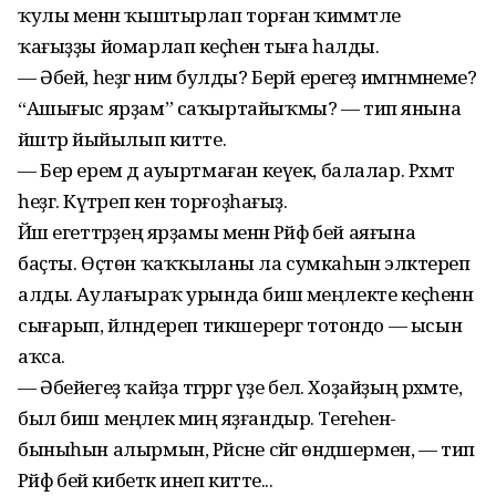
ҡулы менән ҡыштырлап торған ҡиммәтле
ҡағыҙҙы йомарлап кеҫәһенә тыға һалды.
— Әбей, һеҙгә нимә булды? Берәй ерегеҙ имгәнмәнеме?
“Ашығыс ярҙам” саҡыр­тайыҡмы? — тип янына
йәштәр йыйылып китте.
— Бер ерем дә ауыртмаған кеүек, балалар. Рәхмәт
һеҙгә. Күтәреп кенә торғоҙһағыҙ.
Йәш егеттәрҙең ярҙамы менән Рәйфә әбей аяғына
баҫты. Өҫтөн ҡаҡҡыланы ла сумкаһын эләктереп
алды. Аулағыраҡ урында биш меңлекте кеҫәһенән
сығарып, әйләндереп тикшерергә тотондо — ысын
аҡса.
— Әбейегеҙ ҡайҙа тәгәрәргә үҙе белә. Хоҙайҙың рәхмәте,
был биш меңлек миңә яҙғандыр. Тегеһен-
быныһын алырмын, Рәйсәне сәйгә өндәшермен, — тип
Рәйфә әбей кибеткә инеп китте...