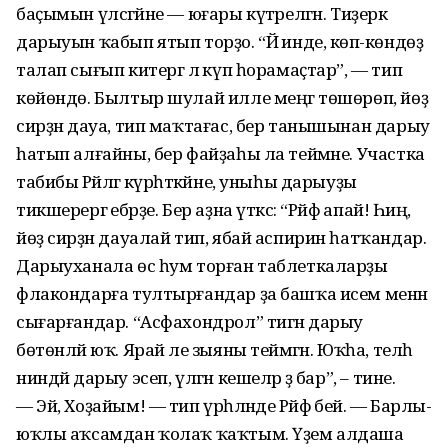
баҫымын үлсәгәйне — юғары күтәрелгән. Тиҙерәк
дарыуын ҡабып ятып торҙо. “Йә инде, көпә-көндөҙ
талап сығып китергә лә күп һорамаҫтар”, — тип
көйөндө. Былтыр шулай илле меңгә төшөрөп, йөҙ
сирҙән дауа, тип маҡтағас, бер танышынан дарыу
һатып алғайны, бер файҙаһы ла теймәне. Участка
табибы Рәйләгә күрһәткәйне, уныһы дарыуҙы
тикшерергә ебәрҙе. Бер аҙна үткәс: “Рәйфә апай! Һиңә,
йөҙ сирҙән дауалай тип, ябай аспирин һатҡандар.
Дарыуханала өс һум торған таблеткаларҙы
флакондарға тултырғандар ҙа башҡа исем менән
сығарғандар. “Асфахондрол” тигән дарыу
бөтөнләй юҡ. Ярай әле зыяны теймәгән. Юҡһа, теләһә
ниндәй дарыу эсеп, үлгән кешеләр ҙә бар”, – тине.
— Эй, Хоҙайым! — тип үрһәләнде Рәйфә әбей. — Барлы-
юҡлы аҡсамдан ҡолаҡ ҡаҡтым. Үҙем алдаша