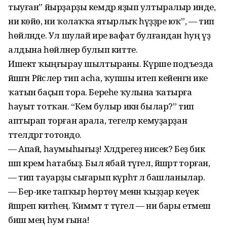
тыуған” йырҙарҙы кемдәр яҙып ултыралыр инде,
ни көйө, ни ҡолаҡҡа ятырлыҡ һүҙҙәре юҡ”, — тип
һөйләнде. Ул шулай ире вафат булғандан һуң үҙ
алдына һөйләнер булып китте.
Ишектә ҡыңғырау шылтыраны. Күрше подъезда
йәшәгән Рәйсәлер тип асһа, ҡупшы итеп кейенгән ике
ҡатын баҫып тора. Береһе ҡулына ҡатырға
һауыт тотҡан. “Кем булыр икән былар?” тип
аптырап торған арала, тегеләр кемуҙарҙан
тәтелдәргә тотондо.
— Апай, һаумыһығыҙ! Хәлдәрегеҙ нисек? Беҙ бик
шәп крем һатабыҙ. Был ябай түгел, йәшәртә торған,
— тип тауарҙы сығарып күрһәтә лә башланылар.
— Бер-ике тапҡыр һөртөү менән ҡыҙҙар кеүек
йәшәреп китәһең. Ҡиммәт тә түгел — ни бары етмеш
биш мең һум ғына!