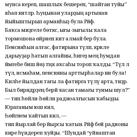
мунса кереп, шашлыҡ бешереп, “шайтан туйы”
яһап китәләр. Һуңынан уларҙың артынан
йыйыштырып арманһыҙ була Рәйфә.
Баҡса миҙгеле бөткәс, ығы-зығылы ҡала
тормошона өйрәнеп китә алмай бер була.
Пенсияһын алғас, фатирына түләп, кәрәкле
дарыуҙар һатып алғайны, һигеҙ мең һумдан
йәмғеһе биш йөҙ тәңкә аҡсаһы тороп ҡалды. “Түлә лә
түлә, исмаһам, пенсияны арттырһалар ни була!
Киләһе йылдан тағы ла фатирға түләү арта, тиҙәр.
Был бирәндәрҙең берәй ҡасан тамағы туямы шул?”
— тип һөйләнә-һөйләнә радиоалғысын ҡабыҙҙы.
Юрағаным юш килә,
Һөйгәнем ҡайтып килә, —
тип йырлай бер йырсы ҡатын. Рәйфә әбей радионы
кире һүндереп ҡуйҙы. “Шундай “уйнаштан