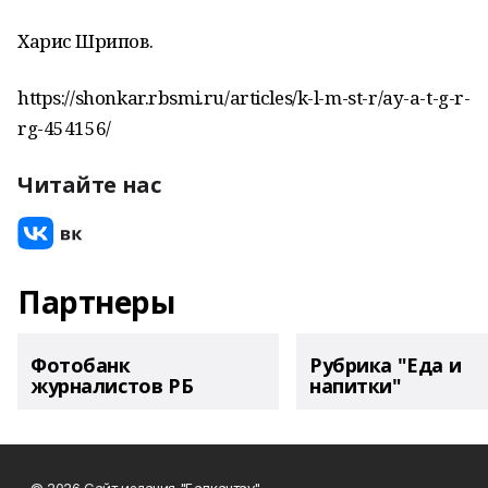
Харис Шәрипов.
https://shonkar.rbsmi.ru/articles/k-l-m-st-r/ay-a-t-g-r-
rg-454156/
Читайте нас
Партнеры
Фотобанк
Рубрика "Еда и
журналистов РБ
напитки"