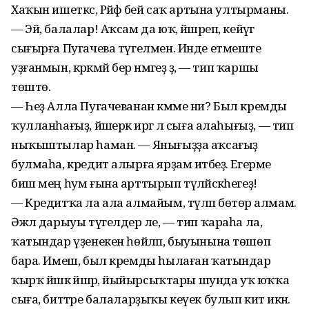
Хаҡын ишеткәс, Рәйфә әбей саҡ артына ултырманы.
— Эй, балалар! Аҡсам да юҡ, йәшәреп, кейәүгә
сығырға Пугачева түгелмен. Инде етмеште
уҙғанмын, кәрәкмәй бер нәмәгеҙ ҙә, — тип ҡаршы
төштө.
— Һеҙ Алла Пугачеванан кәмме ни? Был кремды
ҡулланһағыҙ, йәшерәк иргә лә сыға алаһығыҙ, — тип
ныҡыштылар һаман. — Янығыҙҙа аҡсағыҙ
булмаһа, кредит алырға ярҙам итәбеҙ. Егерме
биш мең һум ғына арттырып түләйәсәкһегеҙ!
— Кредитҡа ла ала алмайым, түләп бөтөрә алмам.
Әжәл дарыуы түгелдер әле, — тип ҡараһа ла,
ҡатындар үҙенекен һөйләп, быуынына төшөп
бара. Имеш, был кремды һылаған ҡатындар
ҡырҡ йәшкә йәшәрә, йыйырсыҡтары шунда уҡ юҡҡа
сыға, биттәре балаларҙыҡы кеүек булып китә икән.