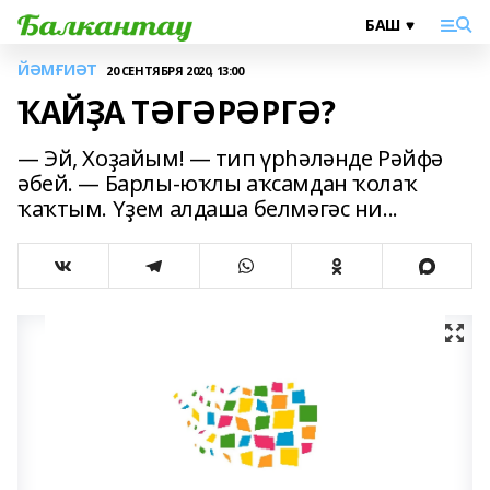
ЙӘМҒИӘТ
20 СЕНТЯБРЯ 2020, 13:00
ҠАЙҘА ТӘГӘРӘРГӘ?
— Эй, Хоҙайым! — тип үрһәләнде Рәйфә
әбей. — Барлы-юҡлы аҡсамдан ҡолаҡ
ҡаҡтым. Үҙем алдаша белмәгәс ни...