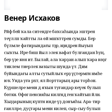
Венер Исхаков
Рәйфә әбей ҡала ситендәге баҡсаһында эштәрен
теүәлләп ҡайтты ла өй мәшәҡәттәренә сумды. Бер
бүлмәле фатирындағы тәҙрә, иҙәндәрен йыуып
сыҡты. Ире биш йыл элек вафат булғандан һуң,
бер үҙе көн итә. Былай, ала ҡарҙан алып ҡара көҙгә
тиклем тиерлек ваҡыты шунда үтә. Дим
буйындағы алты сутыйлыҡ ерҙә үҫтермәгән нәмәһе
юҡ. Унда уға рәхәт, ял йорттарың ары торһон.
Күршеләре менән дә яҡын туғандар кеүек булып
бөткән. Өфөгә пенсияһы килгәндә генә ҡайтып әйләнә.
Ҡыҙҙарының күптән инде үҙ донъяһы. Ара-тирә
ғаиләләре, дуҫтары менән килеп, сыр-сыу булып