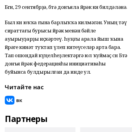
Бөгөн, 29 сентябрҙә, бөтә донъяла йөрәк көнө билдәләнә.
Был көн юҡҡа ғына барлыҡҡа килмәгән. Уның тәү
сираттағы бурысы йөрәк менән бәйле
ауырыуҙарҙы иҫкәртеү. Һуңғы арала йыш ҡына
йөрәге кинәт туҡтап үлеп китеүселәр арта бара.
Тап ошондай күңелһеҙлектәргә юл ҡуймаҫ өсөн Бөтә
донъя йөрәк федерацияһы инициативаһы
буйынса булдырылған да инде ул.
Читайте нас
Партнеры