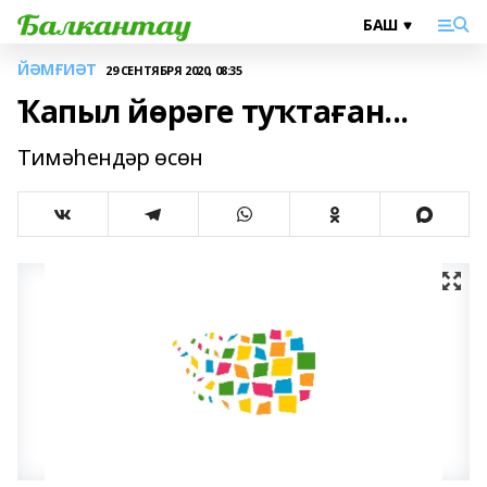
ЙӘМҒИӘТ
29 СЕНТЯБРЯ 2020, 08:35
Ҡапыл йөрәге туҡтаған...
Тимәһендәр өсөн