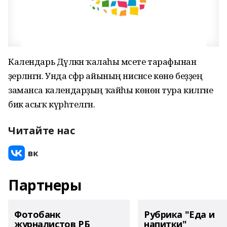
Календарь Дәүләкән ҡалаһы мәсете тарафынан
әҙерләнгән. Унда сәфәр айының нисәнсе көнө беҙҙең
заманса календарҙың ҡайһы көнөнә тура килгәне
бик асыҡ күрһәтелгән.
Читайте нас
Партнеры
Фотобанк
Рубрика "Еда и
журналистов РБ
напитки"