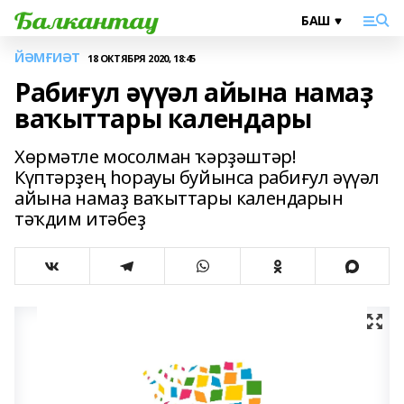
ЙӘМҒИӘТ
18 ОКТЯБРЯ 2020, 18:45
Рабиғул әүүәл айына намаҙ
ваҡыттары календары
Хөрмәтле мосолман ҡәрҙәштәр!
Күптәрҙең һорауы буйынса рабиғул әүүәл
айына намаҙ ваҡыттары календарын
тәҡдим итәбеҙ