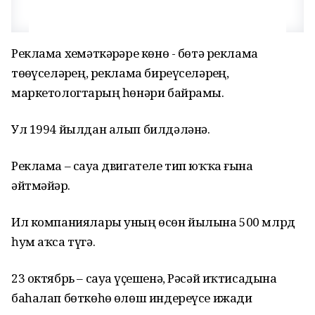
Реклама хеҙмәткәрҙәре көнө - бөтә реклама
төҙөүселәрҙең, реклама биреүселәрҙең,
маркетологтарҙың һөнәри байрамы.
Ул 1994 йылдан алып билдәләнә.
Реклама – сауҙа двигателе тип юҡҡа ғына
әйтмәйҙәр.
Ил компаниялары уның өсөн йылына 500 млрд
һум аҡса түгә.
23 октябрь – сауҙа үҫешенә, Рәсәй иҡтисадына
баһалап бөткөһөҙ өлөш индереүсе ижади