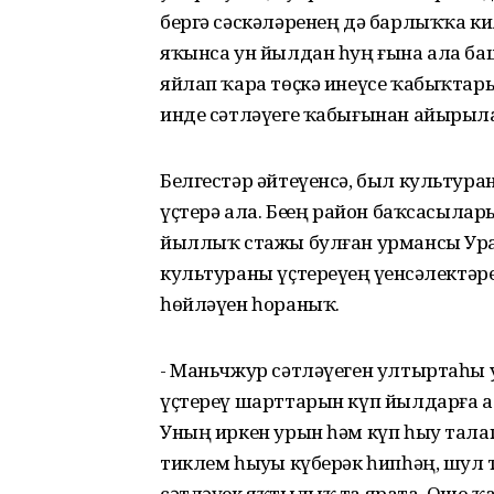
бергә сәскәләренең дә барлыҡҡа кил
яҡынса ун йылдан һуң ғына ала ба
яйлап ҡара төҫкә инеүсе ҡабыҡтар
инде сәтләүеге ҡабығынан айырыла
Белгестәр әйтеүенсә, был культура
үҫтерә ала. Беҙҙең район баҡсасыла
йыллыҡ стажы булған урмансы Ура
культураны үҫтереүҙең үҙенсәлектә
һөйләүен һораныҡ.
- Маньчжур сәтләүеген ултыртаһы
үҫтереү шарттарын күп йылдарға алд
Уның иркен урын һәм күп һыу талап
тиклем һыуҙы күберәк һипһәң, шул
сәтләүек яҡтылыҡ та ярата. Ошо ҡағиҙ