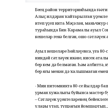
Беҙҙең район территорияһында ғәҙә
Алыҫ илдәрҙән ҡайтарылған үҫемле
итеп үҫеп китә. Мәҫәлән, маньчжур
тураһында Бик-Ҡарамалы ауыл Сов
кешеләр генә белгән, ошо сәтләүек
Ауыл кешеләре һөйләүенсә, уға 80-с
ниндәй сәтләүек икәне, нисек ата
бер кем дә белмәгән. Һәм әлбиттә,
бер яғы менән дә ҡалышмаған емеш
- Мин питомникта 80-се йылдар ба
урман хужалығы буйынса мастер бу
– Сәтләүек үҫентеләренең бейеклеге
уларҙы утап, тупрағын йомшартып, 