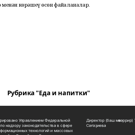
 менән көрәшеү өсөн файҙаланалар.
Рубрика "Еда и напитки"
трировано Управлением Федеральной
Директор (баш мөхәррир) 
по надзору законодательства в сфере
Сәғәҙиева
нформационных технологий и массовых