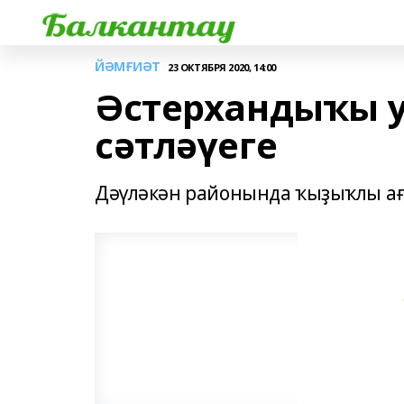
ЙӘМҒИӘТ
23 ОКТЯБРЯ 2020, 14:00
Әстерхандыҡы 
сәтләүеге
Дәүләкән районында ҡыҙыҡлы ағ