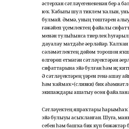
әстерхан сәтләүегенекенән бер аҙ б
юҡ. Ҡабығы шул тиклем ҡалын, уны 
булмай. Әммә, уның төштәрен алы
ғәжәйеп үҫемлектең файҙалы сифат
менән тулыһынса тиерлек һуғарылғ
дауалау матдәһе әҙерләйҙәр. Ҡалҡан
сәләмәтлектең дөйөм торошон яҡшы
өлгөрөп етмәгән сәтләүектәрҙән әҙер
сифаттарына эйә булған һәм иҫ кит
Ә сәтләүектәрҙең үҙҙәрен генә ашау 
һәм ҡаймаҡ+(сливки) бик әһәмиәтле
экипаждарҙы ашатыу өсөн файҙалан
Сәтләүектең япраҡтары һарымһаҡ 
эйә булыуы асыҡланған. Шуға, мань
себен һәм башҡа бик күп бөжәктәр