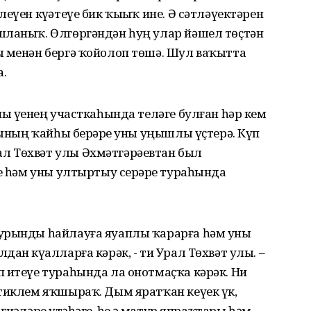
еүен күҙәтеүе бик ҡыҙыҡ ине. Ә сәтләүектәрен
шланыҡ. Өлгөргәндән һуң улар йәшел төҫтән
ы менән бергә ҡойолоп төшә. Шул ваҡытта
.
ны үҙенең участкаһында теләге булған һәр кем
рының ҡайһы берҙәре уны уңышлы үҫтерә. Күп
л Төхвәт улы Әхмәтгәрәевтан был
ре һәм уны ултыртыу серҙәре тураһында
 урынды һайлауға яуаплы ҡарарға һәм уны
ан күҙалларға кәрәк, - ти Урал Төхвәт улы. –
 итеүе тураһында ла онотмаҫҡа кәрәк. Ни
 тиклем яҡшыраҡ. Дым яратҡан кеүек үк,
әләрҙе үтәһәгеҙ, һеҙ ҙә матур япраҡтары һәм