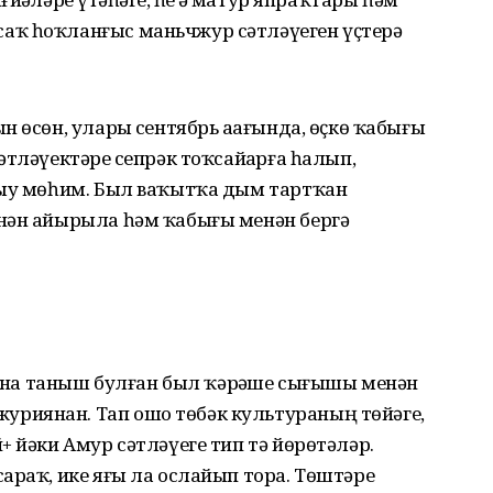
аҡ һоҡланғыс маньчжур сәтләүеген үҫтерә
 өсөн, уларҙы сентябрь аҙағында, өҫкө ҡабығы
тләүектәрҙе сепрәк тоҡсайҙарға һалып,
йыу мөһим. Был ваҡытҡа дым тартҡан
нән айырыла һәм ҡабығы менән бергә
 ғына таныш булған был ҡәрҙәше сығышы менән
риянан. Тап ошо төбәк культураның төйәге,
+ йәки Амур сәтләүеге тип тә йөрөтәләр.
араҡ, ике яғы ла ослайып тора. Төштәре