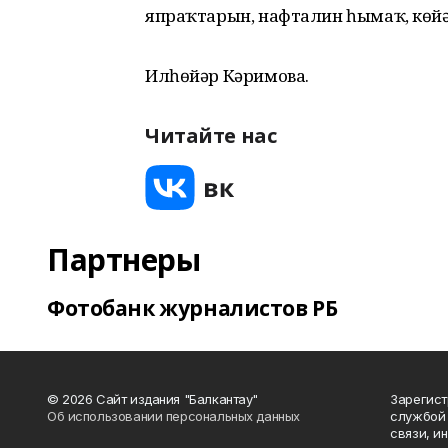
япраҡтарын, нафталин һымаҡ, көйә
Илһөйәр Кәримова.
Читайте нас
Партнеры
Фотобанк журналистов РБ
© 2026 Сайт издания "Балкантау"
Зарегис
Об использовании персональных данных
службой 
связи, и