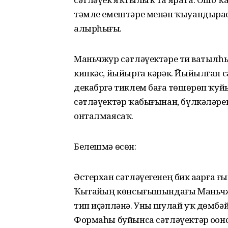
тәмле емештәре менән ҡыуандырас
алырһығыҙ.
Маньчжур сәтләүектәре тиҙ ватылһын
кипкәс, йыйырға кәрәк. Йыйылған сә
декабргә тиклем баҙға төшөрөп ҡу
сәтләүектәр ҡабығынан, бүлкәләре
онталмаясаҡ.
Белешмә өсөн:
Әстерхан сәтләүегенең бик аҙҙарға
Ҡытайҙың көнсығышындағы Маньчжу
тип иҫәпләнә. Уны шулай уҡ дөмбәй
Формаһы буйынса сәтләүектәр оҙонс