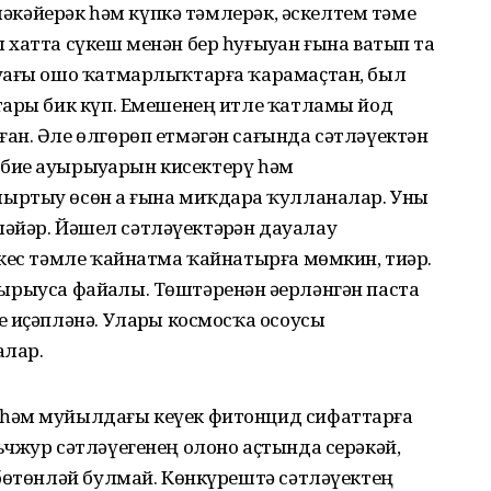
әләкәйерәк һәм күпкә тәмлерәк, әскелтем тәме
хатта сүкеш менән бер һуғыуҙан ғына ватып та
уҙағы ошо ҡатмарлыҡтарға ҡарамаҫтан, был
тары бик күп. Емешенең итле ҡатламы йод
ан. Әле өлгөрөп етмәгән сағында сәтләүектән
 биҙе ауырыуҙарын кисектерү һәм
ртыу өсөн аҙ ғына миҡдарҙа ҡулланалар. Уны
ләйҙәр. Йәшел сәтләүектәрҙән дауалау
кес тәмле ҡайнатма ҡайнатырға мөмкин, тиҙәр.
айырыуса файҙалы. Төштәренән әҙерләнгән паста
 иҫәпләнә. Уларҙы космосҡа осоусы
алар.
һәм муйылдағы кеүек фитонцид сифаттарға
чжур сәтләүегенең олоно аҫтында серәкәй,
 бөтөнләй булмай. Көнкүрештә сәтләүектең