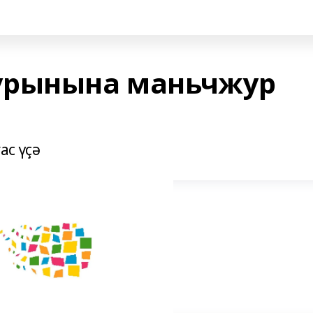
урынына маньчжур
ас үҫә