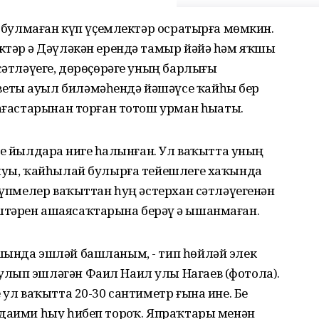
ти булмаған күп үҫемлектәр осратырға мөмкин.
ктәр ҙә Дәүләкән ерендә тамыр йәйә һәм яҡшы
 сәтләүеге, дөрөҫөрәге уның барлығы
еты ауыл биләмәһендә йәшәүсе ҡайһы бер
 ағастарынан торған тотош урман һыҙаты.
е йылдарҙа нигеҙ һалынған. Ул ваҡытта уның
лыуы, ҡайһылай булырға тейешлеге хаҡында
 күпмелер ваҡыттан һуң әстерхан сәтләүегенән
тәрен ашаясаҡтарына берәү ҙә ышанмаған.
шында эшләй башланым, - тип һөйләй элек
лып эшләгән Фаил Наил улы Нагаев (фотола).
 ул ваҡытта 20-30 сантиметр ғына ине. Беҙ
даими һыу һибеп торҙоҡ. Япраҡтары менән