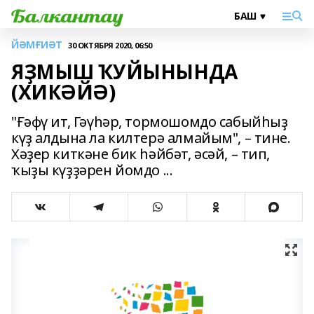
ЙӘМҒИӘТ
30 ОКТЯБРЯ 2020, 06:50
ЯҘМЫШ ҠУЙЫНЫНДА
(ХИКӘЙӘ)
"Ғәфү ит, Гәүһәр, тормошомдо сабыйһыҙ
күҙ алдына ла килтерә алмайым", – тине.
Хәҙер киткәне бик һәйбәт, әсәй, – тип,
ҡыҙы күҙҙәрен йомдо ...