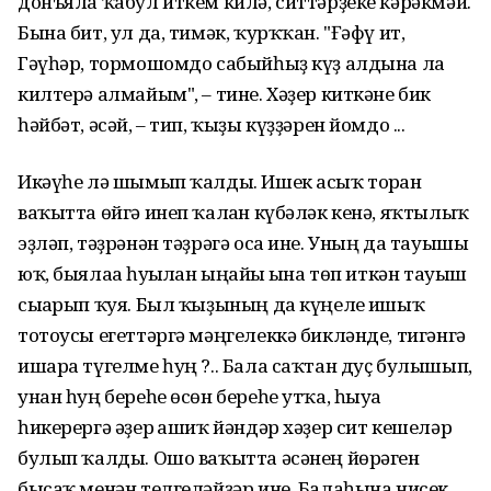
донъяла ҡабул иткем килә, ситтәрҙеке кәрәкмәй.
Бына бит, ул да, тимәк, ҡурҡҡан. "Ғәфү ит,
Гәүһәр, тормошомдо сабыйһыҙ күҙ алдына ла
килтерә алмайым", – тине. Хәҙер киткәне бик
һәйбәт, әсәй, – тип, ҡыҙы күҙҙәрен йомдо ...
Икәүһе лә шымып ҡалды. Ишек асыҡ торған
ваҡытта өйгә инеп ҡалған күбәләк кенә, яҡтылыҡ
эҙләп, тәҙрәнән тәҙрәгә оса ине. Уның да тауышы
юҡ, быялаға һуғылған ыңғайы ғына төп иткән тауыш
сығарып ҡуя. Был ҡыҙының да күңеле ғишыҡ
тотоусы егеттәргә мәңгелеккә бикләнде, тигәнгә
ишара түгелме һуң ?.. Бала саҡтан дуҫ булышып,
унан һуң береһе өсөн береһе утҡа, һыуға
һикерергә әҙер ғашиҡ йәндәр хәҙер сит кешеләр
булып ҡалды. Ошо ваҡытта әсәнең йөрәген
бысаҡ менән телгеләйҙәр ине. Балаһына нисек