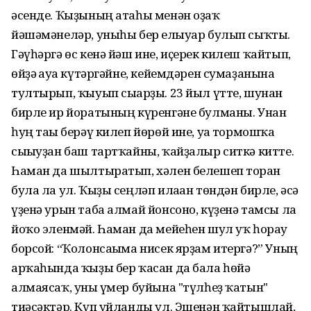
әсенде. Ҡыҙының атаһы менән оҙаҡ
йәшәмәнеләр, уныһы бер елғыуар булып сыҡты.
Гәүһәргә өс кенә йәш ине, иҫерек килеш ҡайтып,
өйҙә ғауға күтәргәйне, кейемдәрен сумаҙанына
тултырып, ҡыуып сығарҙы. 23 йыл үтте, шунан
бирле ир йоратының күренгәне булманы. Унан
һуң тағы берәү килеп йөрөй ине, уға тормошҡа
сығыуҙан баш тартҡайны, ҡайҙалыр ситкә китте.
Һаман да шылтыратып, хәлен белешеп торған
була ла ул. Ҡыҙы сеңләп илаған төндән бирле, әсә
үҙенә урын таба алмай йонсоно, күҙенә тамсы ла
йоҡо эленмәй. Һаман да мейеһен шул уҡ һорау
борсой: “Ҡолонсағыма нисек ярҙам итергә?” Уның
арҡаһында ҡыҙы бер ҡасан да бала һөйә
алмаясаҡ, уны ғүмер буйына "түлһеҙ ҡатын"
тиәсәктәр. Күп уйланды ул. Эшенән ҡайтышлай,