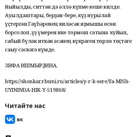
йыйылды, ситтән дә әллә күпме кеше килде.
Ауылдаштары, берҙән-бере, күҙ нурылай
үҫтергән Гәүһәренең киләсәк яҙмышы өсөн
борсолоп ,үҙ ғүмерен ике тормош сатына ҡуйып,
сабый бүләк иткән әсәнең күкрәген төрлө төҫтәге
сағыу сәскәгә күмде.
ЗИФА ИШМЫРҘИНА.
https://shonkar.rbsmi.ru/articles/y-r-k-sere/Ya-MISh-
UYININDA-HIK-Y-519868/
Читайте нас