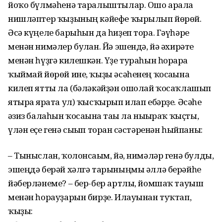
йоҡо бүлмәһенә таралыштылар. Ошо арала
нишләптер ҡыҙының кәйефе ҡырылып йөрөй.
Әсә күңеле барыһын да һиҙеп тора. Гәүһәре
менән нимәлер булған. Йә эшендә, йә әхирәте
менән һүҙгә килешкән. Үҙе тураһын һорарға
ҡыймай йөрөй ине, ҡыҙы әсәһенең ҡосағына
килеп ятты ла (бәләкәйҙән ошолай ҡосаҡлашып
ятырға ярата ул) ҡысҡырып илап ебәрҙе. Әсәһе
ғәзиз балаһын ҡосағына тағы ла нығыраҡ ҡыҫты,
үлән еҫе генә сығып торған сәстәренән һыйпаны:
– Тыныслан, ҡолонсағым, йә, нимәләр генә булды,
эшеңдә берәй хәлгә тарыныңмы әллә берәйһе
йәберләнеме? – бер-бер артлы, йомшаҡ тауыш
менән һорауҙарын бирҙе. Илауынан туҡтап,
ҡыҙы: