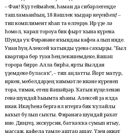
– Фая! Күҙ теймәһен, һаман да сибәрлегеңде
ташламағанһың, 18 йәшлек ҡыҙҙар кеүекһең! –
тип комплимент яһап та өлгөрҙө. Ир үҙе лә
һомғол, ҡарап тороуға бик фырт ҡына күренә.
Шунда уҡ Фирғәнәне яҡындағы кафеға алып инде.
Унан һуң Алексей ҡатынды үҙенә саҡырҙы. "Был
квартира бер туған һеңлекәшемдеке, йәшәп
торорға бирҙе. Алла бирһә, ярты йылдан
үҙемдеке буласаҡ", – тип аңлатты. Йорт матур,
иркен, мебелдәрҙең ҡиммәтле икәне күренеп
тора, тимәк, етеш йәшәйҙәр. Ҡатын күңеленән
генә шундай һығымта яһаны. Алексей ҙа ялда
икән. Икәүһенә бергә ял итергә бик ҡулайлы
ваҡыт булып сыҡты. Фирғәнәгә шундай рәхәт
ине. Диңгеҙ, экскурсия, батҡаҡҡа сумып ятыу,
массаж, кафела тәмле аштар ашау. Үҙен әкиәт