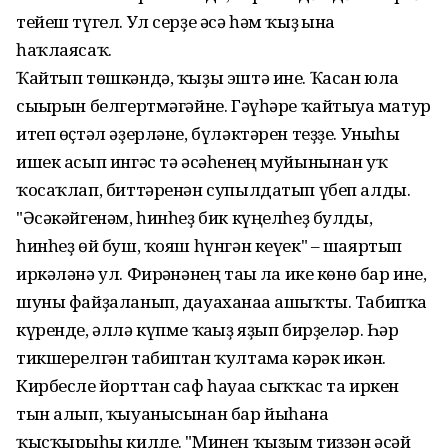
тейеш түгел. Ул серҙе әсә һәм ҡыҙ ғына
һаҡлаясаҡ.
Ҡайтып төшкәндә, ҡыҙы эштә ине. Ҡасан юлға
сығырын белгертмәгәйне. Гәүһәре ҡайтыуға матур
итеп өҫтәл әҙерләне, бүләктәрен теҙҙе. Уныһы
ишек асып ингәс тә әсәһенең муйынынан уҡ
ҡосаҡлап, биттәренән супылдатып үбеп алды.
"Әсәкәйгенәм, һинһеҙ бик күңелһеҙ булды,
һинһеҙ өй буш, ҡояш һүнгән кеүек" – шаяртып
иркәләнә ул. Фирғәнәнең тағы ла ике көнө бар ине,
шуны файҙаланып, дауаханаға ашыҡты. Табипҡа
күренде, әллә күпме ҡағыҙ яҙып бирҙеләр. Һәр
тикшерелгән табиптан ҡултамға кәрәк икән.
Кирбесле йорттан саф һауаға сыҡҡас та иркен
тын алып, ҡыуанысынан бар йыһанға
ҡысҡырғыһы килде. "Минең ҡыҙым тиҙҙән әсәй