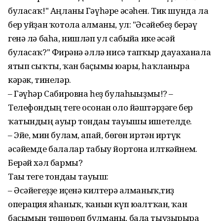
буласаҡ!" Аңланы Гәүһәре әсәһен. Тик шунда ла
бер уйҙан ҡотола алманы, ул: "Әсәйебеҙ берәү
генә лә баһа, нишләп ул сабыйға ике әсәй
буласаҡ?" Фирғәнә әллә нисә тапҡыр дауаханала
ятып сыҡты, ҡан баҫымы юғары, һаҡланырға
кәрәк, тинеләр.
– Гәүһәр Сабировна һеҙ булаһығыҙмы!? –
Телефондың теге осонан оло йәштәрҙәге бер
ҡатындың ауыр тондағы тауышы ишетелде.
– Эйе, мин булам, апай, бөгөн иртән иртүк
әсәйемде балалар табыу йортона илткәйнем.
Берәй хәл бармы?
Тағы теге тондағы тауыш:
– Әсәйегеҙҙе иҫенә килтерә ал­маныҡ,тиҙ
операция яһаныҡ, ҡанын күп юғалтҡан, ҡан
баҫымын төшөрөп булма­ны, бала тыуҙырырға