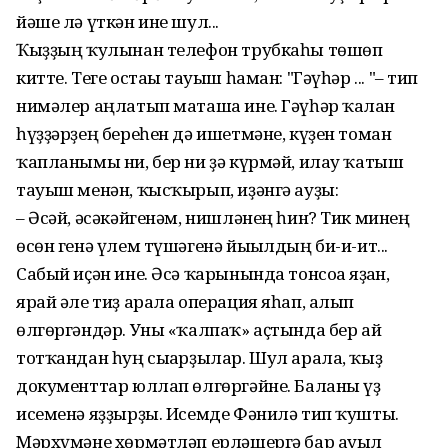
йәше лә үткән ине шул...
Ҡыҙҙың ҡулынан телефон трубкаһы төшөп
китте. Теге остағы тауыш һаман: "Гәүһәр ... "– тип
нимәлер аңлатып маташа ине. Гәүһәр ҡалған
һүҙҙәрҙең береһен дә ишетмәне, күҙен томан
ҡапланымы ни, бер ни ҙә күрмәй, илау ҡатыш
тауыш менән, ҡысҡырып, иҙәнгә ауҙы:
– Әсәй, әсәкәйгенәм, нишләнең һин? Тик минең
өсөн генә үлем түшәгенә йығылдың би-и-ит...
Сабый иҫән ине. Әсә ҡарынында тонсоға яҙған,
ярай әле тиҙ арала операция яһап, алып
өлгөргәндәр. Уны «ҡалпаҡ» аҫтында бер ай
тотҡандан һуң сығарҙылар. Шул арала, ҡыҙ
документтар юллап өлгөргәйне. Баланы үҙ
исеменә яҙҙырҙы. Исемде Фәнилә тип ҡушты.
Мәрхүмәне хөрмәтләп ерләшергә бар ауыл