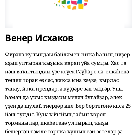
Венер Исхаков
Фирғәнә ҡулындағы бәйләмен ситкә һалып, ниҙер
яҙып ултырған ҡыҙына ҡарап уйға сумды. Хас та
йәш ваҡытындағы үҙе кеүек Гәүһәре лә: елкәһенә
төшөп торған еҙ сәс, ҡаҡса ғына кәүҙә, ҡырлас
танау, йоҡа ирендәр, ә күҙҙәре зәп-зәңгәр. Уны
һаман да урыҫ ҡыҙҙары менән бутайҙар, элек
үҙен дә шулай тиерҙәр ине. Бер бөртөгөнә кисә 25
йәш тулды. Ҡунаҡ йыйып,табын ҡороп
торманылар, икеһе генә ултырып, ҡыҙы
бешергән тәмле тортҡа ҡушып сәй эстеләр ҙә