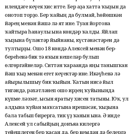
илендәге кеүек хис итте. Бер аҙға хатта ҡыҙын да
онотоп торҙо. Бер ҡайғың да булмай, һөйөшкән
йәрең менән йәшә лә ят ине. Туған йортона
ҡайтырға һанаулы ғына көндәр ҡалды. Яйлап
ҡыҙына бүләктәр йыйнаны, күстәнәстәрен дә
тултырҙы. Ошо 18 көндә Алексей менән бер-
береһенә бик тә яҡын кешеләр булып
өлгөргәйнеләр. Ситтән ҡарағанда яңы танышҡан
йәш ҡыҙ менән егет кеүектәр ине. Икәүһенә лә
айырылышыу бик ҡыйын. Ҡатын нисә йыл
тигәндә, рәхәтләнеп ошо ирҙең ҡуйынында
күпме ләззәт, ысын яратыу хисен татыны. Юҡ, ул
алдына ҡуйған маҡсатына ирешәсәк, ҡыҙына
бала табып бирергә, тик үҙ ҡанын ғына. Ә инде
Алексей ул сабыйҙың донъяға килергә
тейешлеген бер ҡасан да, бер кемдән дә белергә