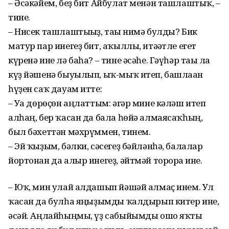
– Әсәкәйем, беҙ бит Айбулат менән ташлаштыҡ, –
тине.
– Нисек ташлаштығыҙ, тағы нимә булды? Бик
матур пар инегеҙ бит, аҡыллы, итәғәтле егет
күренә ине лә баһа? – тине әсәһе. Гәүһәр тағы ла
күҙ йәшенә быуылып, ыҡ-мыҡ итеп, башлаған
һүҙен саҡ дауам итте:
– Уға дөрөҫөн аңлаттым: әгәр мине кәләш итеп
алһаң, бер ҡасан да бала һөйә алмаясаҡһың,
был бәхеттән мәхрүммен, тинем.
– Эй ҡыҙым, бәлки, сәсегеҙ бәйләнһә, балалар
йортонан да алыр инегеҙ, әйтмәй торорға ине.
– Юҡ, мин улай алдашып йәшәй алмаҫ инем. Ул
ҡасан да булһа яңғыҙымды ҡалдырып китер ине,
әсәй. Аңлайһыңмы, үҙ сабыйымды ошо яҡты