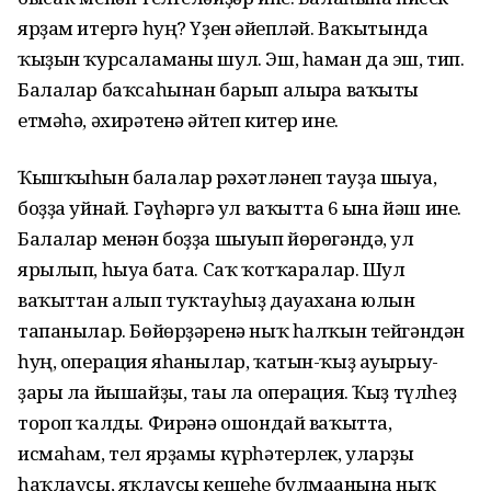
ярҙам итергә һуң? Үҙен ғәйепләй. Ваҡытында
ҡыҙын ҡурсаламаны шул. Эш, һаман да эш, тип.
Балалар баҡсаһынан барып алырға ваҡыты
етмәһә, әхирәтенә әйтеп китер ине.
Ҡышҡыһын балалар рәхәтләнеп тауҙа шыуа,
боҙҙа уйнай. Гәүһәргә ул ваҡытта 6 ғына йәш ине.
Балалар менән боҙҙа шыуып йөрөгәндә, ул
ярылып, һыуға бата. Саҡ ҡотҡаралар. Шул
ваҡыттан алып туҡтауһыҙ дауахана юлын
тапанылар. Бөйөрҙәренә ныҡ һалҡын тейгәндән
һуң, операция яһанылар, ҡатын-ҡыҙ ауырыу­
ҙары ла йышайҙы, тағы ла операция. Ҡыҙ түлһеҙ
тороп ҡалды. Фирғәнә ошондай ваҡытта,
исмаһам, тел ярҙамы күрһәтерлек, уларҙы
һаҡлаусы, яҡлаусы кешеһе булмағанына ныҡ