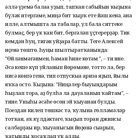
әллә үҙемә балаға уҙып, тапҡан сабыйын ҡыҙына
бүләк итергәме, миңә бит ҡырҡ ете йәш кенә, ана
илле, алтмышта ла табалар, ул бала ситтеке
булмаҫ, бер үк ҡан бит, бергәләп үҫтерерҙәр. Тик
кемдән һуң, тигән уйҙарға батты. Теге Алексей
иҫенә төштө. Һуңғы шыл­тыратҡанында:
"Өйләнмә­гәнмен, һаман һине көтәм ", – ти ине.
Әсә кеше күп уйланып йөрөмәне, тотто ла, бер
нисә көнгә генә, тип отпускыға ғариза яҙып, йылы
яҡҡа осто. Ҡыҙына: "Ниңәлер быуындарым
һыҙлап тора, аҙ булһа ла дауаланып ҡайтам", –
тине. Уныһы әсәһе өсөн эй ҡыуанған булды.
Поездан килеп төшкәс тә, ҡулына гөлләмәләр
тотҡан, аҡ күлдәктәге, ҡыҫып торған джинсы
салбарҙағы ир, ҡыуанысын йөҙөнә сығарып,
ҡатынды ҡосаҡлап уҡ алды.