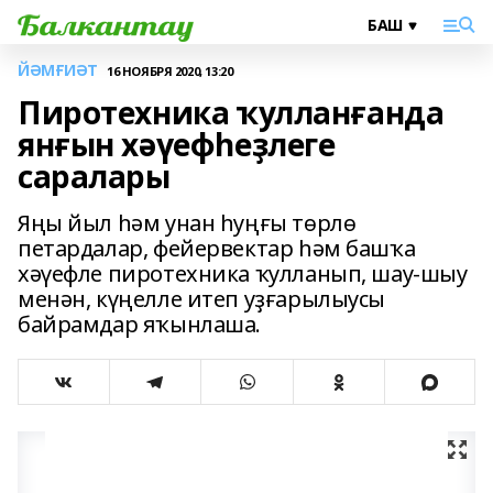
ЙӘМҒИӘТ
16 НОЯБРЯ 2020, 13:20
Пиротехника ҡулланғанда
янғын хәүефһеҙлеге
саралары
Яңы йыл һәм унан һуңғы төрлө
петардалар, фейервектар һәм башҡа
хәүефле пиротехника ҡулланып, шау-шыу
менән, күңелле итеп уҙғарылыусы
байрамдар яҡынлаша.