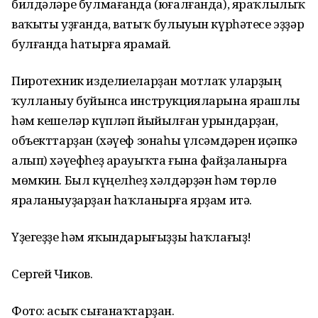
билдәләре булмағанда (юғалғанда), яраҡлылыҡ
ваҡыты уҙғанда, ватыҡ булыуын күрһәтесе эҙҙәр
булғанда һатырға ярамай.
Пиротехник изделиеларҙан мотлаҡ уларҙың
ҡулланыу буйынса инструкцияларына ярашлы
һәм кешеләр күпләп йыйылған урындарҙан,
объекттарҙан (хәүеф зонаһы үлсәмдәрен иҫәпкә
алып) хәүефһеҙ арауыҡта ғына файҙаланырға
мөмкин. Был күңелһеҙ хәлдәрҙән һәм төрлө
яраланыуҙарҙан һаҡланырға ярҙам итә.
Үҙегеҙҙе һәм яҡындарығыҙҙы һаҡлағыҙ!
Сергей Чиков.
Фото: асыҡ сығанаҡтарҙан.