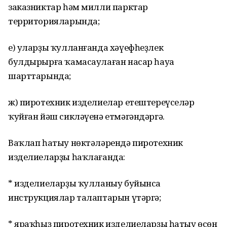
заказниктар һәм милли парктар
территорияларында;
е) уларҙы ҡулланғанда хәүефһеҙлек
булдырырға ҡамасаулаған насар һауа
шарттарында;
ж) пиротехник изделиелар етештереүселәр
ҡуйған йәш сикләүенә етмәгәндәргә.
Ваҡлап һатыу нөктәләрендә пиротехник
изделиеларҙы һаҡлағанда:
* изделиеларҙы ҡулланыу буйынса
инструкциялар талаптарын үтәргә;
* яраҡһыҙ пиротехник изделиеларҙы һатыу өсөн