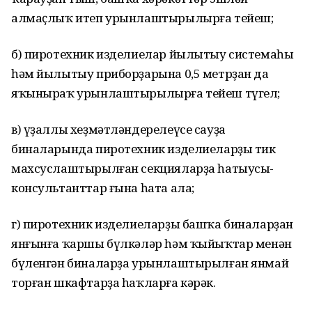
алмаҫлыҡ итеп урынлаштырылырға тейеш;
б) пиротехник изделиелар йылытыу системаһы
һәм йылытыу приборҙарына 0,5 метрҙан да
яҡыныраҡ урынлаштырылырға тейеш түгел;
в) үҙаллы хеҙмәтләндерелеүсе сауҙа
биналарында пиротехник изделиеларҙы тик
махсуслаштырылған секцияларҙа һатыусы-
консультанттар ғына һата ала;
г) пиротехник изделиеларҙы башҡа биналарҙан
янғынға ҡаршы бүлкәләр һәм ҡыйыҡтар менән
бүленгән биналарҙа урынлаштырылған янмай
торған шкафтарҙа һаҡларға кәрәк.