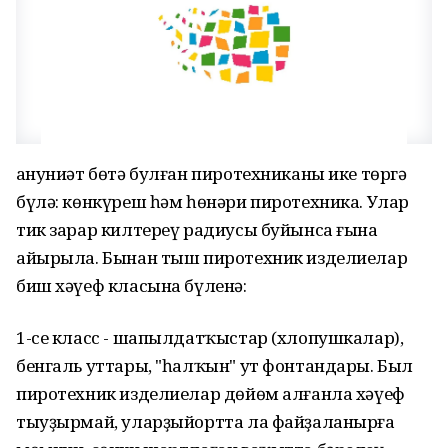
Ҡануниәт бөтә булған пиротехниканы ике төргә
бүлә: көнкүреш һәм һөнәри пиротехника. Улар
тик зарар килтереү радиусы буйынса ғына
айырыла. Бынан тыш пиротехник изделиелар
биш хәүеф класына бүленә:
1-се класс - шапылдатҡыстар (хлопушкалар),
бенгаль уттары, "һалҡын" ут фонтандары. Был
пиротехник изделиелар дөйөм алғанла хәүеф
тыуҙырмай, уларҙыйортта ла файҙаланырға