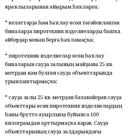
яраҡлыларынан айырым һаҡларға;
* келәттәрҙә һәм һаҡлау өсөн тәғәйенләнгән
биналарҙа пиротехник изделиеларҙы башҡа
әйберҙәр менән бергә һаҡламаҫҡа;
* пиротехник изделиелар өсөн һаҡлау
биналарын сауҙа залының майҙаны 25 кв.
метрҙан кәм булған сауҙа объекттарында
урынлаштырмаҫҡа;
* сауҙа залы 25 кв. метрҙан бәләкәйерәк сауҙа
объекттары өсөн пиротехник изделиеларҙың
һаны брутто ауырлығы буйынса 100
килограмдан арттырмаҫҡа кәрәк. Сауҙа
объекттарының сауҙа залдарындағы