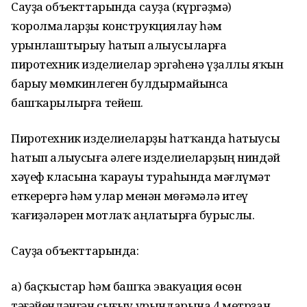
Сауҙа объекттарында сауҙа (күргәҙмә)
ҡоролмаларҙы конструкциялау һәм
урынлаштырыу һатып алыусыларға
пиротехник изделиелар эргәһенә үҙаллы яҡын
барыу мөмкинлеген булдырмайынса
башҡарылырға тейеш.
Пиротехник изделиеларҙы һатҡанда һатыусы
һатып алыусыға әлеге изделиеларҙың ниндәй
хәүеф класына ҡарауы тураһында мәғлүмәт
еткерергә һәм улар менән мөғәмәлә итеү
ҡағиҙәләрен мотлаҡ аңлатырға бурыслы.
Сауҙа объекттарында:
а) баҫҡыстар һәм башҡа эвакуация өсөн
тәғәйенләнгән сығыу урындарына 4 метрҙан