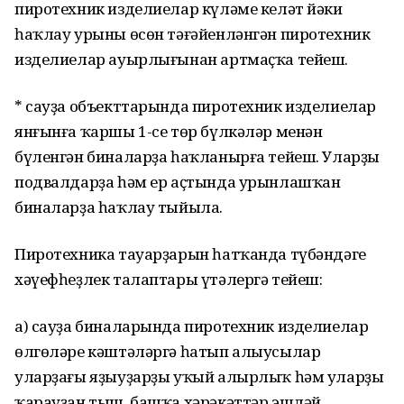
пиротехник изделиелар күләме келәт йәки
һаҡлау урыны өсөн тәғәйенләнгән пиротехник
изделиелар ауырлығынан артмаҫҡа тейеш.
* сауҙа объекттарында пиротехник изделиелар
янғынға ҡаршы 1-cе төр бүлкәләр менән
бүленгән биналарҙа һаҡланырға тейеш. Уларҙы
подвалдарҙа һәм ер аҫтында урынлашҡан
биналарҙа һаҡлау тыйыла.
Пиротехника тауарҙарын һатҡанда түбәндәге
хәүефһеҙлек талаптары үтәлергә тейеш:
а) сауҙа биналарында пиротехник изделиелар
өлгөләре кәштәләргә һатып алыусылар
уларҙағы яҙыуҙарҙы уҡый алырлыҡ һәм уларҙы
ҡарауҙан тыш, башҡа хәрәкәттәр эшләй