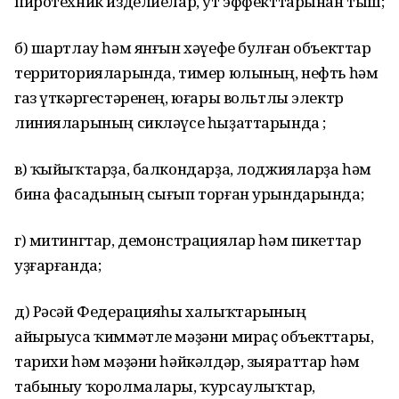
пиротехник изделиелар, ут эффекттарынан тыш;
б) шартлау һәм янғын хәүефе булған объекттар
территорияларында, тимер юлының, нефть һәм
газ үткәргестәренең, юғары вольтлы электр
линияларының сикләүсе һыҙаттарында ;
в) ҡыйыҡтарҙа, балкондарҙа, лоджияларҙа һәм
бина фасадының сығып торған урындарында;
г) митингтар, демонстрациялар һәм пикеттар
уҙғарғанда;
д) Рәсәй Федерацияһы халыҡтарының
айырыуса ҡиммәтле мәҙәни мираҫ объекттары,
тарихи һәм мәҙәни һәйкәлдәр, зыяраттар һәм
табыныу ҡоролмалары, ҡурсаулыҡтар,