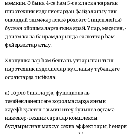
мөмкин. Ә бына 4-се һәм 5-се класҡа ҡараған
пиротехник изделиеларҙан файҙаланыу тик
ошондай эшмәкәрлеккә рөхсәте (лицензияһы)
булған ойошмаларға ғына ярай. Улар, мәҫәлән, -
дөйөм ҡала байрамдарында салюттар һәм
фейервектар атыу.
Хлопушкалар һәм бенгаль уттарынан тыш
пиротехник изделиелар ҡулланыу түбәндәге
осраҡтарҙа тыйыла:
а) төрлө биналарҙа, функциональ
тәғәйенләнештәге ҡоролмаларҙа янғын
хәүефһеҙлеген тәьмин итеү буйынса өҫтәмә
инженер-техник саралар комплексы
булдырылған махсус сәхнә эффекттары, һөнәри