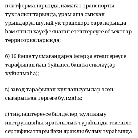
платформаларында, йәмәғәт транспорты
туҡталыштарында, урам аша сыҡҡан
урындарҙа, шулай уҡ транспорт сараларында
һәм янғын хәүефе янаған етештереүсе объекттар
территорияларында;
б) 16 йәше тулмағандарға (әгәр ҙә етештереүсе
тарафынан йәш буйынса башҡа сикләүҙәр
ҡуйылмаһа);
в) завод тарафынан ҡулланыусылар өсөн
сығарылған төргәге булмаһа;
г) тиңләштереүсе билдәләр, ҡулланыу
инструкцияһы, яраҡлылыҡ тураһында тейешле
сертификаттары йәки яраҡлы булыу тураһында