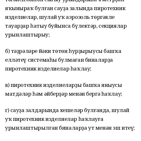
яҡыныраҡ булған сауҙа залында пиротехник
изделиелар, шулай уҡ аэрозоль төргәкле
тауарҙар һатыу буйынса бүлектәр, секциялар
урынлаштырыу;
б) тәҙрәләре йәки төтөн һурҙырыусы башҡа
елләтеү системаһы булмаған биналарҙа
пиротехник изделиелар һаҡлау;
в) пиротехник изделиеларҙы башҡа яныусы
матдәләр һәм әйберҙәр менән бергә һаҡлау;
г) сауҙа залдарында кешеләр булғанда, шулай
уҡ пиротехник изделиелар һаҡлауға
урынлаштырылған биналарҙа ут менән эш итеү;