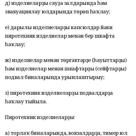
д) изделиеларҙы сауҙа залдарында һәм
эвакуациялау юлдарында төрөп һаҡлау;
е) дарылы изделиеларҙы капсюлдәр йәки
пиротехник изделиелар менән бер шкафта
һаҡлау;
ж) изделиелар менән төргәктәрҙе (һауыттарҙы)
һәм изделиелар менән шкафтарҙы (сейфтарҙы)
подвал биналарында урынлаштырыу;
з) пиротехник изделиеларҙы подвалдарҙа
һаҡлау тыйыла.
Пиротехник изделиеларҙы:
а) торлаҡ биналарында, вокзалдарҙа, тимер юл