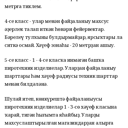
метрға тиклем.
4-се класс - улар менән файҙаланыу махсус
әҙерлек талап иткән һөнәри фейервектар.
Бәрелеү тулҡыны булдырмайҙар, ярсыҡтары ла
ситкә осмай. Хәүеф зонаһы - 20 метрҙан ашыу.
5-се класс - 1 - 4-се класҡа инмәгән башҡа
пиротехник изделиелар. Уларҙан файҙаланыу
шарттары һәм хәүеф радиусы техник шарттар
менән билдәләнә.
Шулай итеп, көнкүрештә файҙаланыусы
пиротехник изделиелар 1 - 3-сө хәүеф класына
ҡарай, тигән һығымта яһайбыҙ. Уларҙы
махсуслаштырылған магазиндарҙан алырға