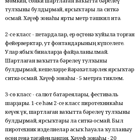
мөмкин, сөнки шартлаған ваҡытта бәрелеү
тулҡыны булдырмай, ярсыҡтары ла ситкә
осмай. Хәүеф зонаһы ярты метр тәшкил итә.
2-се класс - петардалар, ер өҫтөнә ҡуйыла торған
фейерверктар, ут фонтандарының күпселеге.
Улар ябыҡ биналарҙа файҙаланылмай.
Шартлаған ваҡытта бәрелеү тулҡыны
булдырмай, кешеләрҙе йәрәхәтләрлек ярсыҡтар
ситкә осмай. Хәүеф зонаһы - 5 метрға тиклем.
3-сө класс - салют батареялары, фестиваль
шарҙары. 1-се һәм 2-се класс пиротехникаһы
кеүек үк, шартлаған ваҡытта бәрелеү тулҡыны
булдырмай, ярсыҡтары ла ситкә осмай. Был
пиротехник изделиелар асыҡ һауала ҡулланыу
өсөн генә тәғәйенләнгән. Хәүеф зонаһы - 20