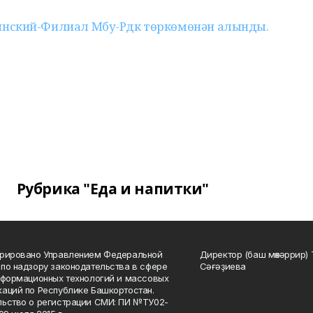
нский-Филиал Мбу-Рдк төркөмөнән алынды.
Рубрика "Еда и напитки"
трировано Управлением Федеральной
Директор (баш мөхәррир) 
по надзору законодательства в сфере
Сәғәҙиева
нформационных технологий и массовых
аций по Республике Башкортостан.
ьство о регистрации СМИ: ПИ №ТУ02-