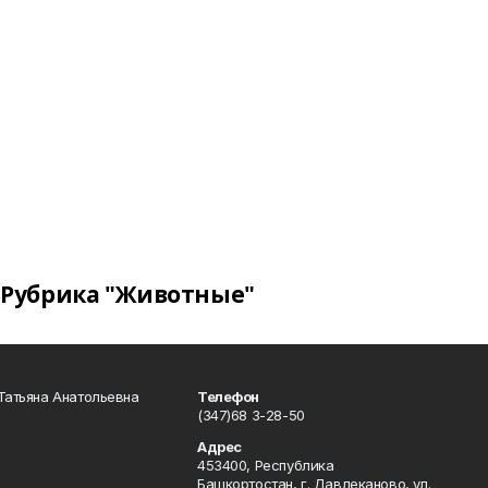
Рубрика "Животные"
Татьяна Анатольевна
Телефон
(347)68 3-28-50
Адрес
453400, Республика
Башкортостан, г. Давлеканово, ул.