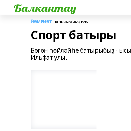
ЙӘМҒИӘТ
18 НОЯБРЯ 2020, 19:15
Спорт батыры
Бөгөн һөйләйһе батырыбыҙ - ысы
Ильфат улы.