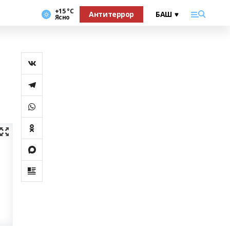
+15 °С
Антитеррор
Ясно