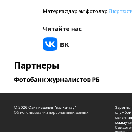
Материалдар һәм фотолар
Дюртюли
Читайте нас
Партнеры
Фотобанк журналистов РБ
© 2026 Сайт издания "Балкантау"
Зарегис
Об использовании персональных данных
службой 
связи, и
коммуник
Свидетел