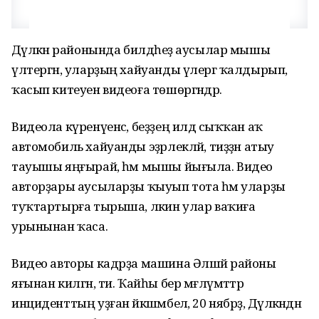
Дәүләкән районында билдәһеҙ аусылар мышы
үлтергән, уларҙың хайуанды үлергә ҡалдырып,
ҡасып китеуен видеоға төшөргәндәр.
Видеола күренүенсә, беҙҙең илдә сыҡҡан аҡ
автомобиль хайуанды эҙәрлекләй, тиҙҙән атыу
тауышы яңғырай, һәм мышы йығыла. Видео
авторҙары аусыларҙы ҡыуып тота һәм уларҙы
туҡтартырға тырыша, ләкин улар ваҡиға
урынынан ҡаса.
Видео авторы кадрҙа машина Әлшәй районы
яғынан килгән, ти. Ҡайһы бер мәғлүмәттәр
инциденттың уҙған йәкшәмбелә, 20 нябрҙә, Дәүләкәндән