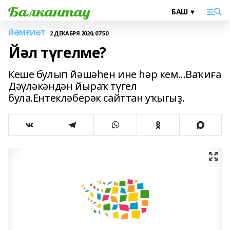
ЙӘМҒИӘТ
2 ДЕКАБРЯ 2020, 07:50
Йәл түгелме?
Кеше булып йәшәһен ине һәр кем...Ваҡиға
Дәүләкәндән йыраҡ түгел
була.Ентекләберәк сайттан уҡыгыҙ.