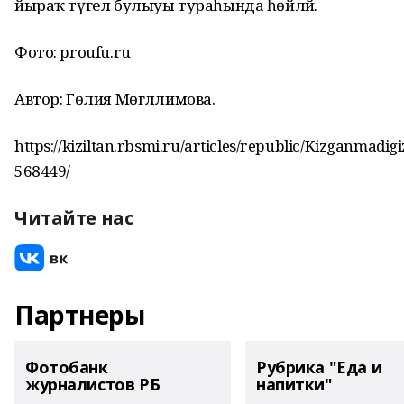
йыраҡ түгел булыуы тураһында һөйләй.
Фото: proufu.ru
Автор: Гөлия Мөгәллимова.
https://kiziltan.rbsmi.ru/articles/republic/Kizganmadig
568449/
Читайте нас
Партнеры
Фотобанк
Рубрика "Еда и
журналистов РБ
напитки"