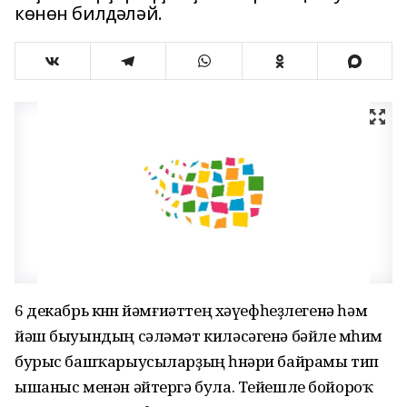
көнөн билдәләй.
6 декабрь көнөн йәмғиәттең хәүефһеҙлегенә һәм
йәш быуындың сәләмәт киләсәгенә бәйле мөһим
бурыс башҡарыусыларҙың һөнәри байрамы тип
ышаныс менән әйтергә була. Тейешле бойороҡ