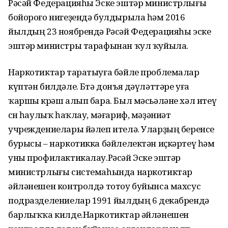
Рәсәй Федерацияһы Эске эштәр министрлығы
бойороғо нигеҙендә булдырыла һәм 2016
йылдың 23 ноябрендә Рәсәй Федерацияһы эске
эштәр министры тарафынан ҡул ҡуйыла.
Наркотиктар таратыуға бәйле проблемалар
күптән билдәле. Бөтә донъя дәүләттәре уға
ҡаршы көрәш алып бара. Был мәсьәләне хәл итеү
өсөн һаулыҡ һаҡлау, мәғариф, мәҙәниәт
учреждениелары йәлеп ителә. Уларҙың беренсе
бурысы – наркотикка бәйлелектән иҫкәртеү һәм
уны профилактикалау.Рәсәй Эске эштәр
министрлығы системаһында наркотиктар
әйләнешен контролдә тотоу буйынса махсус
подразделениелар 1991 йылдың 6 декабрендә
барлыҡҡа килде.Наркотиктар әйләнешен