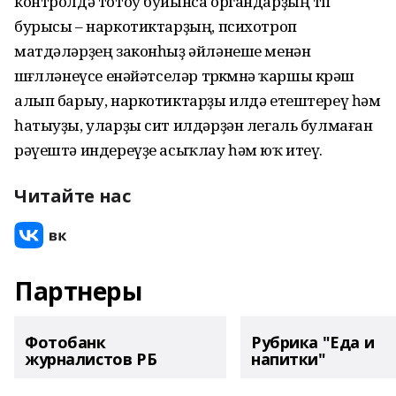
контролдә тотоу буйынса органдарҙың төп
бурысы – наркотиктарҙың, психотроп
матдәләрҙең законһыҙ әйләнеше менән
шөғөлләнеүсе енәйәтселәр төркөмөнә ҡаршы көрәш
алып барыу, наркотиктарҙы илдә етештереү һәм
һатыуҙы, уларҙы сит илдәрҙән легаль булмаған
рәүештә индереүҙе асыҡлау һәм юҡ итеү.
Читайте нас
Партнеры
Фотобанк
Рубрика "Еда и
журналистов РБ
напитки"