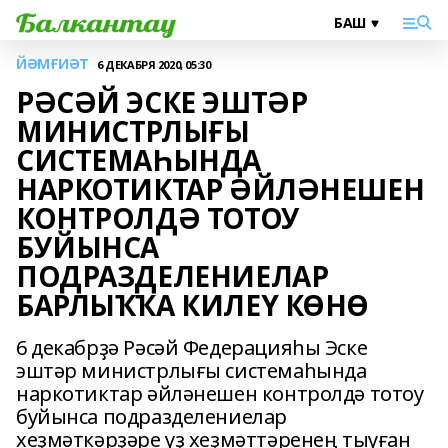
ЙӘМҒИӘТ
6 ДЕКАБРЯ 2020, 05:30
РӘСӘЙ ЭСКЕ ЭШТӘР
МИНИСТРЛЫҒЫ
СИСТЕМАҺЫНДА
НАРКОТИКТАР ӘЙЛӘНЕШЕН
КОНТРОЛДӘ ТОТОУ
БУЙЫНСА
ПОДРАЗДЕЛЕНИЕЛАР
БАРЛЫҠҠА КИЛЕҮ КӨНӨ
6 декабрҙә Рәсәй Федерацияһы Эске
эштәр министрлығы системаһында
наркотиктар әйләнешен контролдә тотоу
буйынса подразделениелар
хеҙмәткәрҙәре үҙ хеҙмәттәренең тыуған