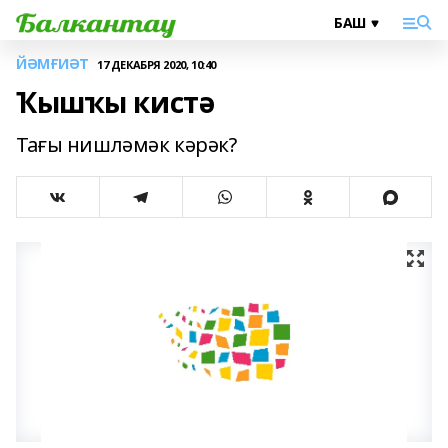
ЙӘМҒИӘТ
17 ДЕКАБРЯ 2020, 10:40
Ҡышҡы кистә
Тағы нишләмәк кәрәк?