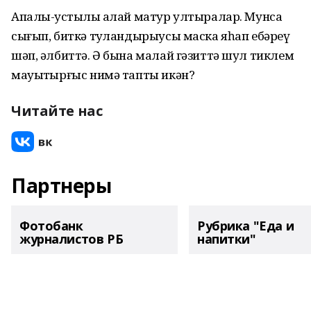
Апалы-ҡустылы ҡалай матур ултыралар. Мунса
сығып, биткә туҡландырыусы маска яһап ебәреү
шәп, әлбиттә. Ә бына малай гәзиттә шул тиклем
мауыҡтырғыс нимә тапты икән?
Читайте нас
Партнеры
Фотобанк
Рубрика "Еда и
журналистов РБ
напитки"