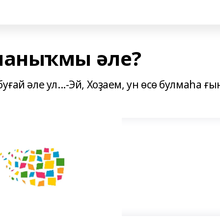
аныҡмы әле?
ғай әле ул...-Эй, Хоҙаем, ун өсө булмаһа ғы