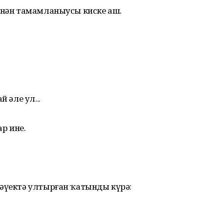
менән тамамланыусы киске аш.
 әле ул...
ар ине.
ләүектә ултырған ҡатынды күрә: