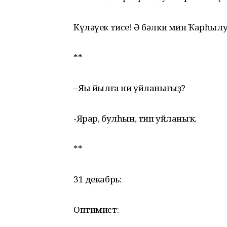
Күләүек тисе! Ә бәлки мин Ҡарһылу
**
–Яңы йылға ни уйланығыҙ?
-Ярар, булһын, тип уйланыҡ.
**
31 декабрь:
Оптимист: