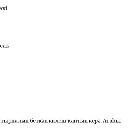
аҡ!
саҡ.
ырналып беткән килеш ҡайтып керә. Атаһы: