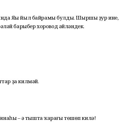
һында Яңы йыл байрамы булды. Шыршы ҙур ине,
әләй барыбер хоровод әйләндек.
ттар ҙа килмәй.
 Уянаһың – ә тышта ҡараңғы төшөп килә!