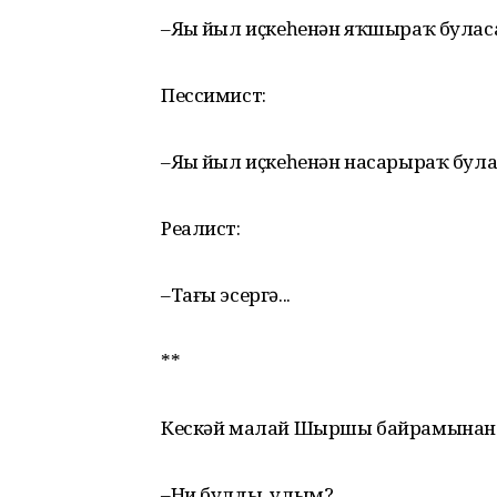
–Яңы йыл иҫкеһенән яҡшыраҡ булас
Пессимист:
–Яңы йыл иҫкеһенән насарыраҡ була
Реалист:
–Тағы эсергә...
**
Кескәй малай Шыршы байрамынан т
–Ни булды, улым?