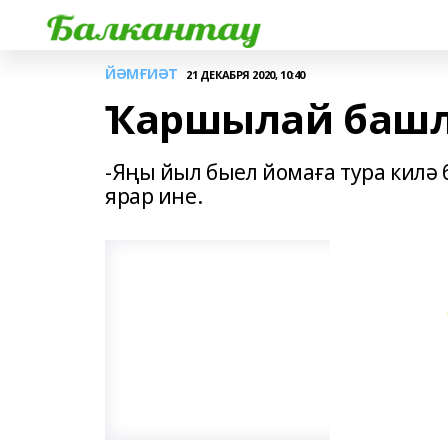
ЙӘМҒИӘТ
21 ДЕКАБРЯ 2020, 10:40
Ҡаршылай башл
-Яңы йыл быел йомаға тура килә бу
ярар ине.