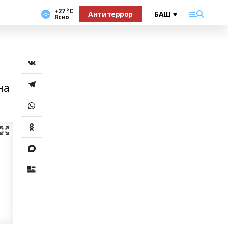
+27 °С
Антитеррор
Ясно
на