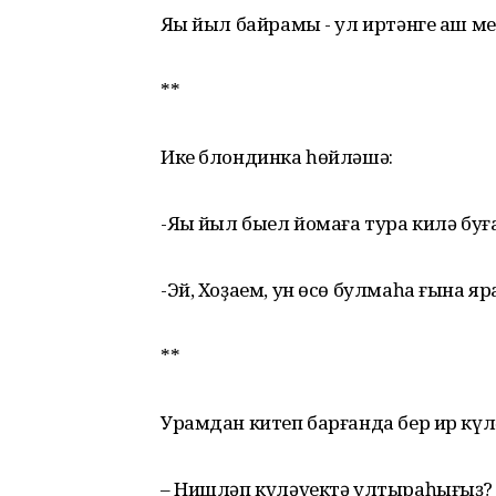
Яңы йыл байрамы - ул иртәнге аш 
**
Ике блондинка һөйләшә:
-Яңы йыл быел йомаға тура килә буғай
-Эй, Хоҙаем, ун өсө булмаһа ғына яр
**
Урамдан китеп барғанда бер ир кү
– Нишләп күләүектә ултыраһығыҙ?