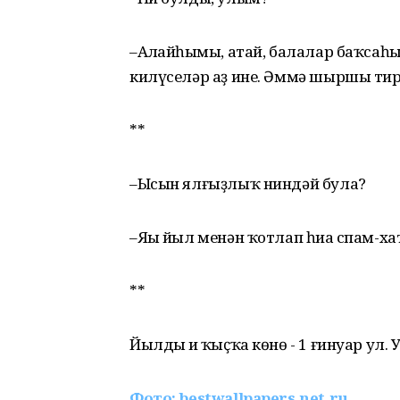
–Аңлайһыңмы, атай, балалар баҡса
килүселәр аҙ ине. Әммә шыршы тир
**
–Ысын ялғыҙлыҡ ниндәй була?
–Яңы йыл менән ҡотлап һиңа спам-ха
**
Йылдың иң ҡыҫҡа көнө - 1 ғинуар ул.
Фото: bestwallpapers.net.ru