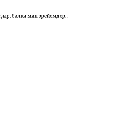
ҙыр, бәлки мин эрейемдер...