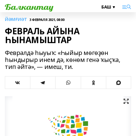
ЙӘМҒИӘТ
3 ФЕВРАЛЯ 2021, 08:00
ФЕВРАЛь АЙЫНА
ҺЫНАМЫШТАР
Февралдә һыуыҡ: «Һыйыр мөгөҙөн
һындырыр инем дә, көнөм генә ҡыҫҡа,
тип әйтә», — имеш, ти.