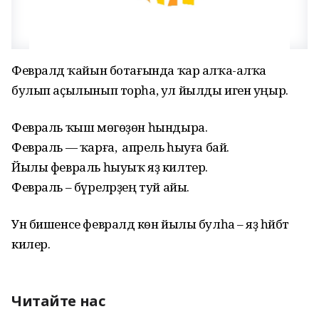
Февралдә ҡайын ботағында ҡар алҡа-алҡа
булып аҫылынып торһа, ул йылды иген уңыр.
Февраль ҡыш мөгөҙөн һындыра.
Февраль — ҡарға, ә апрель һыуға бай.
Йылы февраль һыуыҡ яҙ килтерә.
Февраль – бүреләрҙең туй айы.
Ун бишенсе февралдә көн йылы булһа – яҙ һәйбәт
килер.
Читайте нас