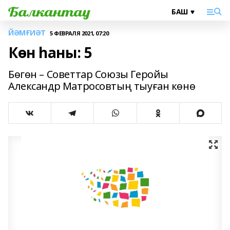
ЙӘМҒИӘТ
5 ФЕВРАЛЯ 2021, 07:20
Көн һаны: 5
Бөгөн – Советтар Союзы Геройы
Александр Матросовтың тыуған көнө