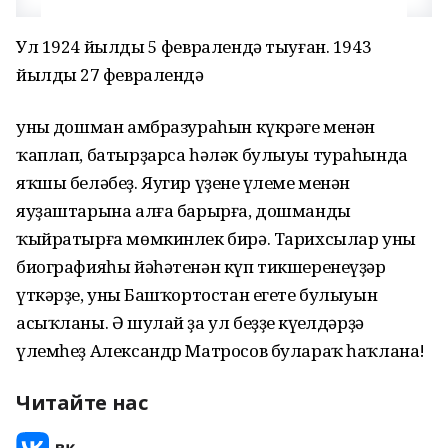
Ул 1924 йылдың 5 февралендә тыуған. 1943
йылдың 27 февралендә
уның дошман амбразураһын күкрәге менән
ҡаплап, батырҙарса һәләк булыуы тураһында
яҡшы беләбеҙ. Яугир үҙенең үлеме менән
яуҙаштарына алға барырға, дошманды
ҡыйратырға мөмкинлек бирә. Тарихсылар уның
биографияһы йәһәтенән күп тикшеренеүҙәр
үткәрҙе, уның Башҡортостан егете булыуын
асыҡланы. Ә шулай ҙа ул беҙҙең күңелдәрҙә
үлемһеҙ Александр Матросов булараҡ һаҡлана!
Читайте нас