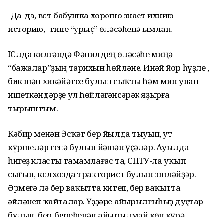
-Да-да, вот бабушка хорошо знает ихнию
историю, -тине “урыҫ” өләсәһенә ымлап.
Юлда килгәндә Фәнилдең өләсәһе миңә
“бажалар”ҙың тарихын һөйләне. Инәй йор һүҙле ,
бик шәп хикәйәтсе булып сыҡты һәм мин унан
ишеткәндәрҙе ул һөйләгәнсәрәк яҙырға
тырыштым.
Кәбир менән Әсҡәт бер йылда тыуып, ут
күршеләр генә булып йәшәп үҫәләр. Ауылда
һигеҙ класты тамамлағас та, СПТУ-ла уҡып
сығып, колхозда тракторист булып эшләйҙәр.
Әрмегә лә бер ваҡытта китеп, бер ваҡытта
әйләнеп ҡайталар. Үҙҙәре айырылғыһыҙ дуҫтар
булып, бер-береһенән айырылмай көн күрә.