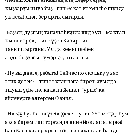
ҡыҙҙарҙы йыуабыҙ, -тип Әсҡәт исемлеһе шунда
уҡ кеҫәһенән бер ярты сығарҙы.
-Беҙҙең дуҫтың танауы һиҙгер инде ул – маҡтап
ҡына йөрөй, -тине үҙен Кәбир тип
таныштырғаны. Ул да көмөшкәһен
алдыбыҙҙағы түмәргә ултыртты.
- Ну вы даете, ребята! Сейчас по скольку у вас
этих детей? – тине ғәжәпләнә биреп, ауылда
тыуып үҫһә лә, ҡалала йәшәп, “урыҫ”ҡа
әйләнергә өлгөргән Фәнил.
- Нисәү булһа ла үҙебеҙҙеке. Путин 250 меңәр һум
аҡса бирәм тип торғанда ниңә йоҡлап ятырға!
Башҡаса килер урын юҡ, -тип яуаплай һалды