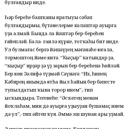
булғандыр инде.
Һәр береһе башҡаны яратыуы сәбәп
булғандырмы, бүтәнелерме кәләштәр ауырға
уҙа алмай. Бында ла йәштәр бер-береһен
ғәйепләй. Бала- ғаилә күрке, тотҡаһы бит инде.
Ул булмағас бергә йәшәүҙең мәғәнәһе юғала,
тормоштоң йәме китә. “Ҡыҫыр” ҡатындар ҙа,
“ҡыҫыр” ирҙәр ҙә үҙ зарын бер-береһенә һөйләй.
Бер көн Зәлифә түҙмәй Сәүиәгә: “Их, һинең
Кәбирең янымда ятһа йыл һайын бер бәпесте
тупылдатып ҡына торор инем”,-тип
ысҡындыра. Тегенеһе: “Әсҡәтең менән
йоҡлаһам, мин дә ауырға уҙыуҙан бушамаҫ инем
дә ул”,-тип әйтеп ҡуя. Әммә эш шунан ары уҙмай.
Ә ирҙәр ирҙәрсәрәк ҡылана. Көндәрҙең