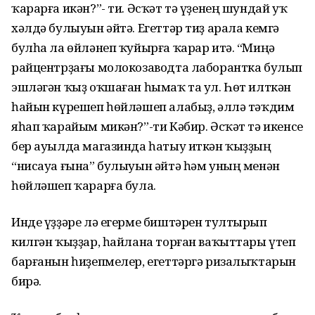
ҡарарға икән?”- ти. Әсҡәт тә үҙенең шундай уҡ
хәлдә булыуын әйтә. Егеттәр тиҙ арала кемгә
булһа ла өйләнеп ҡуйырға ҡарар итә. “Миңә
райцентрҙағы молокозаводта лаборантка булып
эшләгән ҡыҙ оҡшаған һымаҡ та ул. Һөт илткән
һайын күрешеп һөйләшеп алабыҙ, әллә тәҡдим
яһап ҡарайым микән?”-ти Кәбир. Әсҡәт тә икенсе
бер ауылда магазинда һатыу иткән ҡыҙҙың
“нисауа ғына” булыуын әйтә һәм уның менән
һөйләшеп ҡарарға була.
Инде үҙҙәре лә егерме биштәрен тултырып
килгән ҡыҙҙар, һайлана торған ваҡыттары үтеп
барғанын һиҙепмелер, егеттәргә ризалыҡтарын
бирә.