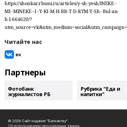
https://shonkar.rbsmi.ru/articles/y-sh-yesh/INEKE--
MI--MINEKE--I--Y-KI-M-H-BB-T-D-RTM-Y-Sh--Bul-an-
h-l-664620/?
utm_source=vk&utm_medium=social&utm_campaign=
Читайте нас
Партнеры
Фотобанк
Рубрика "Еда и
журналистов РБ
напитки"
© 2026 Сайт издания "Балкантау"
Об использовании персональных данных