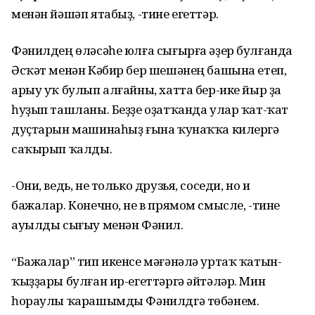
менән йәшәп ятабыҙ, -тине егеттәр.
Фәнилдең өләсәһе юлға сығырға әҙер булғанда
Әсҡәт менән Кәбир бер шешәнең башына етеп,
арыу уҡ булып алғайны, хатта бер-ике йыр ҙа
һуҙып ташланы. Беҙҙе оҙатҡанда улар ҡат-ҡат
дуҫтарын машинаһыҙ ғына ҡунаҡҡа килергә
саҡырып ҡалды.
-Они, ведь, не только друзья, соседи, но и
бажалар. Конечно, не в прямом смысле, -тине
ауылды сығыу менән Фәнил.
“Бажалар” тип икенсе мәғәнәлә уртаҡ ҡатын-
ҡыҙҙары булған ир-егеттәргә әйтәләр. Мин
һораулы ҡарашымды Фәнилдгә төбәнем.