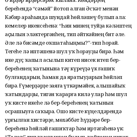
береһендә “сәмәй” йотоп алған Әсҡәт менән
Кәбир араһында шундай һөйләшеү булып ала:
кемелер икенсеһенә: “Һин минең туйҙа кәләштең
аҫылын эләктергәнһең, тип әйткәйнең бит әле.
Әле лә бисәмде оҡшатаһыңмы?”-тип һорай.
Тегеһе лә иптәшенә шул уҡ һорауҙы бирә. Һәм
ике дуҫ ҡапыл асылып китеп нисек итеп бер-
береһенең ҡатынына тәү күреүҙә үк ғашиҡ
булғандарын, һаман да яратыуҙарын һөйләп
бирә. Ғүмерҙәрҙе заяға үткәрмәйек, алышайыҡ
ҡатындарҙы, тигән ҡарарға килә улар һәм шул
уҡ кисте икеһе лә бер-береһенең ҡатынын
осрашыуға саҡыра. Ошо кисте күңелдәрендә
урғылған хистәрҙе, мөхәббәт һүҙҙәре бер-
береһенә һөйләй ғашиҡтар һәм иртәгәһенә үк:
“Талаҡ” тип ҡысҡырған булып, ҡайтанан никах