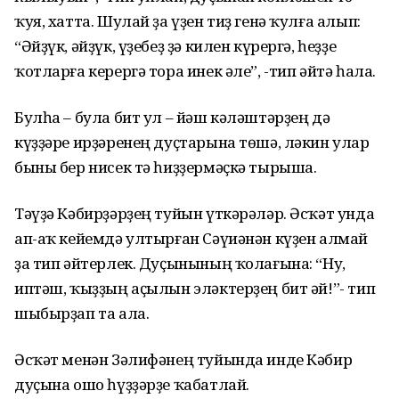
ҡуя, хатта. Шулай ҙа үҙен тиҙ генә ҡулға алып:
“Әйҙүк, әйҙүк, үҙебеҙ ҙә килен күрергә, һеҙҙе
ҡотларға керергә тора инек әле”, -тип әйтә һала.
Булһа – була бит ул – йәш кәләштәрҙең дә
күҙҙәре ирҙәренең дуҫтарына төшә, ләкин улар
быны бер нисек тә һиҙҙермәҫкә тырыша.
Тәүҙә Кәбирҙәрҙең туйын үткәрәләр. Әсҡәт унда
ап-аҡ кейемдә ултырған Сәүиәнән күҙен алмай
ҙа тип әйтерлек. Дуҫынының ҡолағына: “Ну,
иптәш, ҡыҙҙың аҫылын эләктерҙең бит әй!”- тип
шыбырҙап та ала.
Әсҡәт менән Зәлифәнең туйында инде Кәбир
дуҫына ошо һүҙҙәрҙе ҡабатлай.