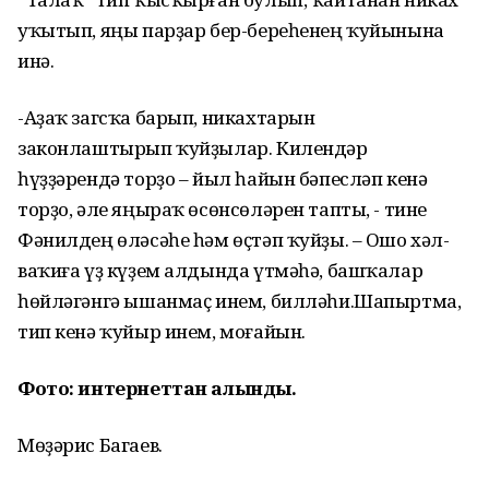
уҡытып, яңы парҙар бер-береһенең ҡуйынына
инә.
-Аҙаҡ загсҡа барып, никахтарын
законлаштырып ҡуйҙылар. Килендәр
һүҙҙәрендә торҙо – йыл һайын бәпесләп кенә
торҙо, әле яңыраҡ өсөнсөләрен тапты, - тине
Фәнилдең өләсәһе һәм өҫтәп ҡуйҙы. – Ошо хәл-
ваҡиға үҙ күҙем алдында үтмәһә, башҡалар
һөйләгәнгә ышанмаҫ инем, билләһи.Шапыртма,
тип кенә ҡуйыр инем, моғайын.
Фото: интернеттан алынды.
Мөҙәрис Багаев.