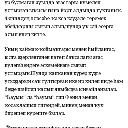
Ҙур булмаған ауылда ағастарға күмелеп
ултырған ыҡсым ғына йорт алдында туҡтаныҡ.
Фәнилдең өләсәһе, ҡаҡса кәүҙәле теремек
әбей,ҡаршы сығып алып,шунда уҡ сәй эсергә
алып инеп китте.
Уның ҡаймаҡ-ҡоймаҡтары менән һыйланғас,
юлға әҙерләнгәнен көтөп баҡсалағы ағас
күләгәһендәге эскәмейкәгә сығып
ултырҙыҡ.Шунда ҡапҡанан күрер күҙгә
утыҙҙарын саҡ тултырған ике ир килеп инде һәм
беҙҙе шәйләп ҡалып яныбыҙға ыңғайланылар.
“Һаумы” ла “һаумы” тип Фәнил менән
ҡосаҡлашып тигәндәй, минең менән ҡул
бирешеп күреште былар.
-Йәтеш килеп еткәнһең әле, хәҙер беҙҙең