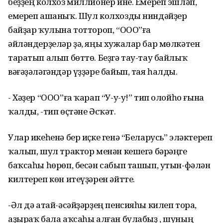
беҙҙең колхоз миллионер ине. Емереп эшләп,
емереп ашаныҡ. Шул колхозды ниндәйҙер
байҙар ҡулына тоттороп, “ООО”ға
әйләндерҙеләр ҙә, яңы хужалар бар мөлкәтен
таратып алып бөттө. Беҙгә тау-тау байлыҡ
вәғәҙәләгәндәр үҙҙәре байып, тая һалды.
- Хәҙер “ООО”ға ҡарап “У-у-у!” тип олойһо ғына
ҡалды, -тип өҫтәне Әсҡәт.
Улар икеһенә бер иҫке генә “Беларусь” эләктереп
ҡалып, шул трактор менән кешегә бәрәңге
баҡсаһы һөрөп, бесән сабып ташып, утын-фәлән
килтереп көн итеүҙәрен әйтте.
-Әл дә атай-әсәйҙәрҙең пенсияһы килеп тора,
аҙыраҡ бала аҡсаһы алған булабыҙ , шуның