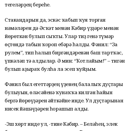
тегеләрҙең береһе.
Стакандарын да, эскәс ҡабып ҡуя торған
нәмәләрен дә Әсҡәт менән Кәбир үҙҙәре менән
йөрөткән булып сыҡты. Улар тиҙ генә түмәр
өҫтөндә табын ҡороп ебәрә һалды. Фәнил: “За
рулем”, тип һалып биргәндәренән баш тартҡас,
үпкәләп тә алдылар. Ә мин: “Ҡотлайым!” – тигән
булып аҙыраҡ булһа ла эсеп ҡуйҙым.
Фәнил был егеттәрҙең үҙенең балалыҡ дуҫтары
булыуын, өләсәйенә ҡунаҡҡа килгән һайын
бергә йөрөүҙәрен әйткәйне инде. Ул дуҫтарынан
нисек йәшәүҙәрен һорашып алды.
-Эш хөрт инде ул, -тине Кәбир. – Беләһең, элек