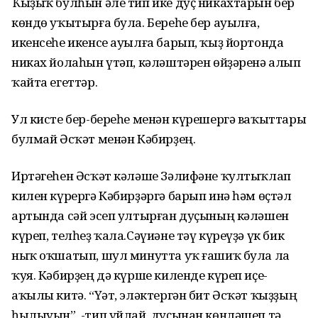
Ҡыҙыҡ булһын әле тип ике дуҫ никахтарын бер
көндө уҡытырға була. Береһе бер ауылға,
икенсеһе икенсе ауылға барып, ҡыҙ йортонда
никах йолаһын үтәп, кәләштәрен өйҙәренә алып
ҡайта егеттәр.
Ул кисте бер-береһе менән күрешергә ваҡыттары
булмай Әсҡәт менән Кәбирҙең.
Иртәгеһен Әсҡәт кәләше Зәлифәне ҡултыҡлап
килен күрергә Кәбирҙәргә барып инә һәм өҫтәл
артында сәй эсеп ултырған дуҫының кәләшен
күреп, телһеҙ ҡала.Сәүиәне тәү күреүҙә үк бик
ныҡ оҡшатып, шул минутта уҡ ғашиҡ була ла
ҡуя. Кәбирҙең дә күрше киленде күреп иҫе-
аҡылы китә. “Үәт, эләктергән бит Әсҡәт ҡыҙҙың
һылыуын”, -тип уйлай, дуҫынан көнләшеп тә