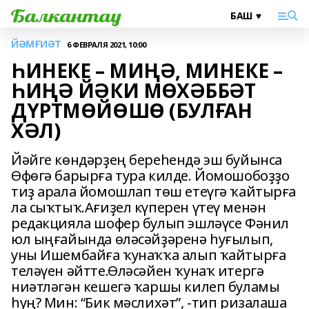
ЙӘМҒИӘТ
6 ФЕВРАЛЯ 2021, 10:00
ҺИНЕКЕ – МИҢӘ, МИНЕКЕ –
ҺИҢӘ ЙӘКИ МӨХӘББӘТ
ДҮРТМӨЙӨШӨ (БУЛҒАН
ХӘЛ)
Йәйге көндәрҙең береһендә эш буйынса
Өфөгә барырға тура килде. Йомошобоҙҙо
тиҙ арала йомошлап төш етеүгә ҡайтырға
ла сыҡтыҡ.Ағиҙел күперен үтеү менән
редакцияла шофер булып эшләүсе Фәнил
юл ыңғайында өләсәйҙәренә һуғылып,
уны Ишембайға ҡунаҡҡа алып ҡайтырға
теләүен әйтте.Өләсәйен ҡунаҡ итергә
ниәтләгән кешегә ҡаршы килеп буламы
һуң? Мин: “Бик мәслихәт”, -тип ризалаша