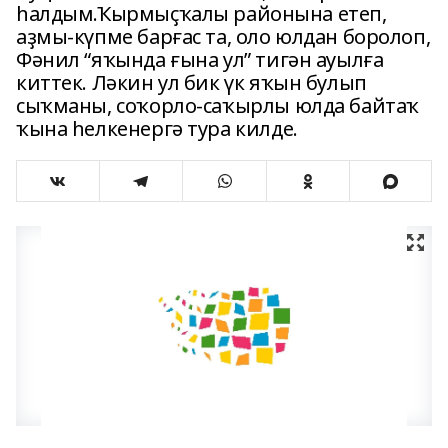
һалдым.Ҡырмыҫҡалы районына етеп,
аҙмы-күпме барғас та, оло юлдан боролоп,
Фәнил “яҡында ғына ул” тигән ауылға
киттек. Ләкин ул бик үк яҡын булып
сыҡманы, соҡорло-саҡырлы юлда байтаҡ
ҡына һелкенергә тура килде.