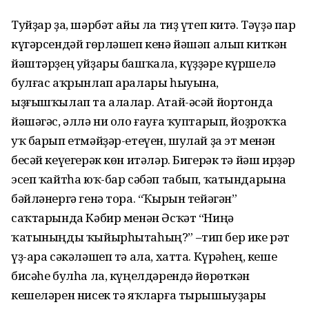
Туйҙар ҙа, шәрбәт айы ла тиҙ үтеп китә. Тәүҙә пар
күгәрсендәй гөрләшеп кенә йәшәп алып киткән
йәштәрҙең уйҙары башҡала, күҙҙәре күршелә
булғас аҡрынлап аралары һыуына,
ыҙғышҡылап та алалар. Атай-әсәй йортонда
йәшәгәс, әллә ни оло ғауға ҡуптарып, йоҙроҡҡа
уҡ барып етмәйҙәр-етеүен, шулай ҙа эт менән
бесәй кеүегерәк көн итәләр. Бигерәк тә йәш ирҙәр
эсеп ҡайтһа юҡ-бар сәбәп табып, ҡатындарына
бәйләнергә генә тора. “Ҡырын тейәгән”
саҡтарында Кәбир менән Әсҡәт “Ниңә
ҡатыныңды ҡыйырһытаһың?” –тип бер ике рәт
үҙ-ара сәкәләшеп тә ала, хатта. Күрәһең, кеше
бисәһе булһа ла, күңелдәрендә йөрөткән
кешеләрен нисек тә яҡларға тырышыуҙары