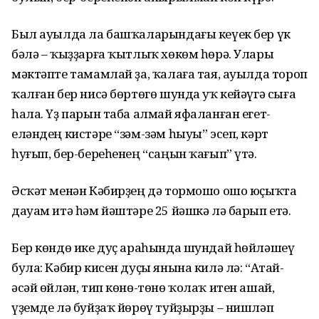
Был ауылда ла башҡаларындағы кеүек бер үк
бәлә – ҡыҙҙарға ҡытлыҡ хөкөм һөрә. Улары
мәктәпте тамамлай ҙа, ҡалаға тая, ауылда тороп
ҡалған бер нисә бөртөгө шунда уҡ кейәүгә сыға
һала. Үҙ парын таба алмай яфаланған егет-
еләндең кистәре “зәм-зәм һыуы” эсеп, кәрт
һуғып, бер-береһенең “саңын ҡағып” үтә.
Әсҡәт менән Кәбирҙең дә тормошо ошо юҫыҡта
дауам итә һәм йәштәре 25 йәшкә лә барып етә.
Бер көндө ике дуҫ араһында шундай һөйләшеү
була: Кәбир кисен дуҫы янына килә лә: “Атай-
әсәй өйлән, тип көнө-төнө ҡолаҡ итен ашай,
үҙемде лә буйҙаҡ йөрөү туйҙырҙы – нишләп