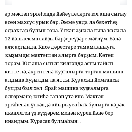
Һәр мәктәп эргәһендә йәйәүлеләргә юл аша сығыу
өсөн махсус урын бар. Әммә унда ла бәхетһеҙ
осраҡтар булып тора. Үткән аҙнала ғына ҡалала
12 йәшлек малайҙы бәрҙереүҙәре мәғлүм. Бәлә
аяҡ аҫтында. Кисә дәрестәре тамамланыуға
ҡыҙымды мәктәптән алырға барҙым. Көтөп
торам. Юл аша сығып килгәндә аяғы тайып
китте лә, әкрен генә ҡуҙғалырға торған машина
алдына һуҙылды ла ятты. Күҙ асып йомғансы
булды был хәл. Ярай машина ҡуҙғалырға
өлгөрмәне, юғиһә тапап үтә ине. Мәктәп
эргәһенән үткәндә айырыуса һаҡ булырға кәрәк
икәнлеген үҙ күҙҙәрем менән күреп йәнә бер
инандым. Күрәсәк булмаһын...