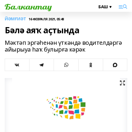
ЙӘМҒИӘТ
16 ФЕВРАЛЯ 2021, 05:48
Бәлә аяҡ аҫтында
Мәктәп эргәһенән үткәндә водителдәргә
айырыуа һаҡ булырға кәрәк