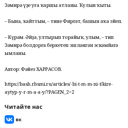
Зәмирә үҙе уға ҡаршы атланы. Ҡулын ҡыҫты.
– Бына, ҡайттым, – тине Фирғәт, башын аҫҡа эйеп.
– Күрәм. Әйҙә, ултырып торайыҡ, улым, – тип
Зәмирә болдорға беркетеп эшләнгән эскәмйәгә
ымланы.
Автор: Фәйез ХАРРАСОВ.
https://bash.rbsmi.ru/articles/-bi-t-m-m-ni-t/kire-
aytyp-y-r-m-a-a-y/?PAGEN_2=2
Читайте нас