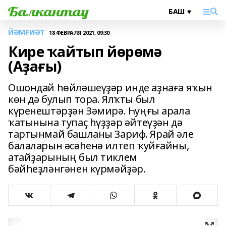
ЙӘМҒИӘТ
18 ФЕВРАЛЯ 2021, 09:30
Кире ҡайтып йөрөмә
(Аҙағы)
Ошондай һөйләшеүҙәр инде аҙнаға яҡын
көн дә булып тора. Ялҡты был
күренештәрҙән Зәмирә. Һуңғы арала
ҡатынына тупаҫ һүҙҙәр әйтеүҙән дә
тартынмай башланы Зариф. Ярай әле
балаларын әсәһенә илтеп ҡуйғайны,
атайҙарының был тиклем
бәйһеҙләнгәнен күрмәйҙәр.