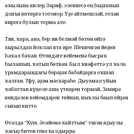
аҡылына килер Зариф, элеккесә ең һыҙғанып
донъя көтөргә тотонор. Үҙе әйтмешләй, гелән
кирегә булып тормаҫ әле.
Тик, ҡара, ана, бер ни белмәй бөтөн өйгә
хырылдап йоҡлап ята ире. Шешенгән йөҙөн
һаҡал баҫҡан. Өҫтөндәге кейеменә бысраҡ
һылашып, ҡатып бөткән. Был ҡиәфәттә ул ҡала
урамдарындағы берәҙәк бабайҙарға оҡшап
ҡалған. Тфү, әҙәм мәсхәрәһе. Дыуамал уйын
ҡабаттан күңеле аша үткәреп тормай, Зәмирә
көндәлек кейемдәрен төйнәп, ныҡлы баҫып өйҙән
сығып китте.
Өҫтәлдә “Хуш. Әсәйемә ҡайттым” тигән яҙыулы
ҡағыҙ битен генә ҡалдырҙы.