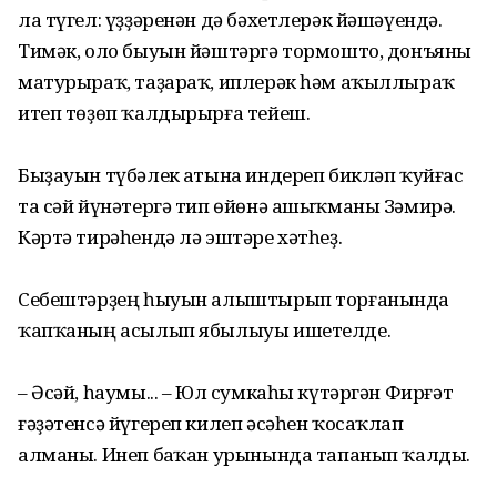
ла түгел: үҙҙәренән дә бәхетлерәк йәшәүендә.
Тимәк, оло быуын йәштәргә тормошто, донъяны
матурыраҡ, таҙараҡ, иплерәк һәм аҡыллыраҡ
итеп төҙөп ҡалдырырға тейеш.
Быҙауын түбәлек аҫтына индереп бикләп ҡуйғас
та сәй йүнәтергә тип өйөнә ашыҡманы Зәмирә.
Кәртә тирәһендә лә эштәре хәтһеҙ.
Себештәрҙең һыуын алыштырып торғанында
ҡапҡаның асылып ябылыуы ишетелде.
– Әсәй, һаумы... – Юл сумкаһы күтәргән Фирғәт
ғәҙәтенсә йүгереп килеп әсәһен ҡосаҡлап
алманы. Инеп баҫҡан урынында тапанып ҡалды.