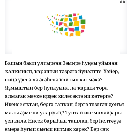
Башын баҫып ултырған Зәмирә һуңғы уйынан
ҡалҡынып, ҡарашын тәҙрәгә йүнәлтте. Хәйер,
ниңә үҙенә лә әсәһенә ҡайтып китмәҫкә?
Яҙмыштың бер һуғыуына ла ҡаршы тора
алмаған мәүкә ирҙән киләсәктә ни көтөргә?
Икенсе яҡтан, бергә тапҡан, бергә төҙөгән донъя
малы әҙме ни уларҙың? Туптай ике малайҙары
үҫеп килә. Нисек барыһын ташлап, бер һелтәүҙә
емерә һуғып сығып китмәк кәрәк? Бер саҡ