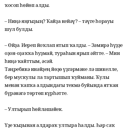
ҡосоп һөйөп алды.
– Ниңә яңғыҙың? Ҡайҙа кейәү? – тәүге һорауы
шул булды.
– Өйҙә. Иҫереп йоҡлап ятып ҡалды. – Зәмирә һүҙҙе
оҙон-оҙаҡҡа һуҙмай, тураһын ярып әйтте. – Мин
һиңә ҡайттым, әсәй.
Тәңребикә инәйҙең йөҙө үҙгәрмәне лә шикелле,
бер мускулы ла тартышып ҡуйманы. Ҡулы
менән ҡапҡа алдындағы текмә буйында ятҡан
бүрәнәгә төртөп күрһәтте.
– Ултырып һөйләшәйек.
Үҙе ҡыҙынан алдараҡ ултыра һалды. Һәр саҡ