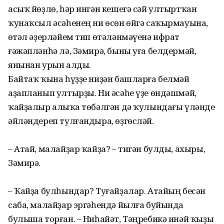
асыҡ йөҙлө, һәр ингән кешегә сәй ултыртҡан
ҡунаҡсыл әсәһенең ни өсөн өйгә саҡырмауына,
өҫтәл әҙерләйем тип өтәләнмәүенә ифрат
ғәжәпләнһә лә, Зәмирә, быны уға белдермәй,
янынан урын алды.
Байтаҡ ҡына һүҙҙе ниҙән башларға белмәй
аҙапланып ултырҙы. Ни әсәһе үҙе өндәшмәй,
ҡайҙалыр алыҫҡа төбәлгән дә ҡулындағы үләнде
әйләндереп тулғандыра, өҙгөсләй.
– Атай, малайҙар ҡайҙа? – тигән булды, ахыры,
Зәмирә.
– Ҡайҙа булһындар? Туғайҙалар. Атайың бесән
саба, малайҙар эргәһендә йылға буйында
булыша торған. – Ниһайәт, Тәңребикә инәй ҡыҙы