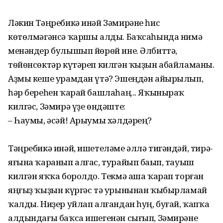
Ләкин Тәңребикә инәй Зәмирәне һис
көтөлмәгәнсә ҡаршы алды. Баҡсаһында нимә
менәндер булышып йөрөй ине. Әлбиттә,
төйөнсөктәр күтәреп килгән ҡыҙын абайламаны.
Аҙмы кеше урамдан үтә? Эшеңдән айырылып,
һәр береһен ҡарай башлаһаң... Яҡыныраҡ
килгәс, Зәмирә үҙе өндәште:
– Һаумы, әсәй! Арыумы хәлдәрең?
Тәңребикә инәй, ишетеләме әллә тигәндәй, тирә-
яғына ҡаранып алғас, турайып баҫып, тауыш
килгән яҡҡа боролдо. Текмә аша ҡарап торған
яңғыҙ ҡыҙын күргәс тә урынынан ҡыбырламай
ҡалды. Ниҙер уйлап алғандан һуң, буғай, ҡапҡа
алдындағы баҡса ишегенән сығып, Зәмирәне