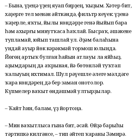
– Бына, үҙеңә үҙең яуап бирҙең, ҡыҙым. Хәтер бит,
хәҙерге тел менән әйткәндә, фильтр кеүек: үҙенә
ҡәҙерле, яҡты, йылы көндәрҙе генә йыйып бара
һәм ахырғы минутҡаса һаҡлай. Бысраҡ, әшәкене
туп­ламай, юйып ташлай ул. Әҙәм балаһына
ундай ауыр йөк кәрәкмәй тормош юлында.
Йөгөң артыҡ булған һайын атлауы ла яйһыҙ,
аҙымдарың да аҡрыная, йә бөтөнләй туҡтап
ҡалыуың ихтимал. Шул рәүешле әлеге мәлдәге
ҡара көндәрең дә бер заман онотолор.
Күпмелер ваҡыт өндәшмәй ултырҙылар.
– Ҡайт һин, балам, үҙ йортоңа.
– Мин ваҡытлыса ғына бит, әсәй. Өйҙә барыһы
тәртипкә килгәнсе, – тип әйтеп ҡараны Зәмирә.