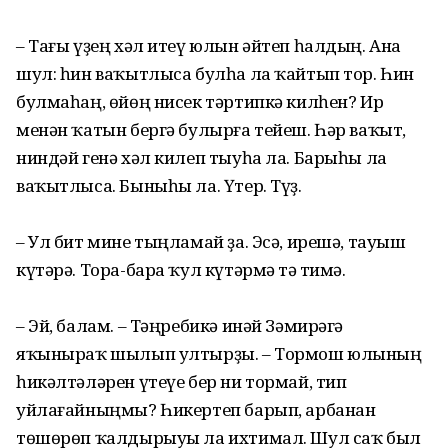
– Тағы үҙең хәл итеү юлын әйтеп һалдың. Ана
шул: һин ваҡытлыса булһа ла ҡайтып тор. Һин
булмаһаң, өйөң нисек тәртипкә килһен? Ир
менән ҡатын бергә булырға тейеш. Һәр ваҡыт,
ниндәй генә хәл килеп тыуһа ла. Барыһы ла
ваҡытлыса. Быныһы ла. Үтер. Түҙ.
– Ул бит мине тыңламай ҙа. Эсә, ирешә, тауыш
күтәрә. Тора-бара ҡул күтәрмәҫ тә тимә.
– Эй, балам. – Тәңребикә инәй Зәмирәгә
яҡыныраҡ шылып ултырҙы. – Тормош юлының
һикәлтәләрен үтеүе бер ни тормай, тип
уйлағайныңмы? Һикертеп барып, арбанан
төшөрөп ҡалдырыуы ла ихтимал. Шул саҡ был