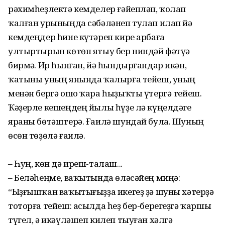
рәхимһеҙлектә кемделер ғәйепләп, ҡолап
ҡалған урыныңда сәбәләнеп тулап илап йә
кемдеңдер һине күтәреп кире арбаға
ултыртырын көтөп ятыу бер ниндәй фәтүә
бирмәҫ. Ир һынған, йә һындырғандар икән,
ҡатыны уның янында ҡалырға тейеш, уның
менән бергә ошо ҡара һыҙыҡты үтергә тейеш.
Ҡәҙерле кешеңдең йылы һүҙе лә күңелдәге
яраны бөтәштерә. Ғаилә шундай була. Шуның
өсөн төҙөлә ғаилә.
– Һуң, көн дә иреш-талаш...
– Беләһеңме, ваҡытында өләсәйең миңә:
“Ыҙғышҡан ваҡытығыҙҙа икегеҙ ҙә шуны хәтерҙә
тоторға тейеш: асылда һеҙ бер-берегеҙгә ҡаршы
түгел, ә икәүләшеп килеп тыуған хәлгә