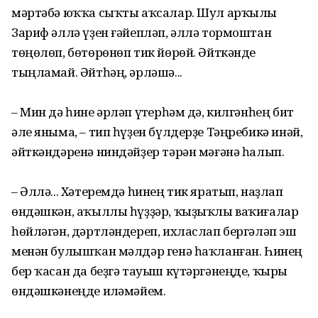
мәртәбә юҡҡа сыҡты аҡсалар. Шул арҡылы
Зариф әллә үҙен ғәйепләп, әллә тормоштан
төңөлөп, бөтөрөнөп тик йөрөй. Әйткәнде
тыңламай. Әйтһәң, әрләшә...
– Мин дә һине әрләп үҫтерһәм дә, килгәнһең бит
әле яныма, – тип һүҙен бүлдерҙе Тәңребикә инәй,
әйткәндәренә ниндәйҙер тәрән мәғәнә һалып.
– Әллә... Хәтеремдә һинең тик яратып, наҙлап
өндәшкән, аҡыллы һүҙҙәр, ҡыҙыҡлы ваҡиғалар
һөйләгән, дәртләндереп, ихласлап бергәләп эш
менән булышҡан мәлдәр генә һаҡланған. Һинең
бер ҡасан да беҙгә тауыш күтәргәнеңде, ҡырыҫ
өндәшкәнеңде иҫләмәйем.