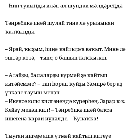
– Һин туйыңды иҫләп ал шундай мәлдәреңдә.
Тәңребикә инәй шулай тине лә урынынан
ҡалҡынды.
– Ярай, ҡыҙым, һиңә ҡайтырға ваҡыт. Мине лә
эштәр көтә, – тине, өҫ-башын ҡаҡҡылап.
– Атайҙы, балаларҙы күрмәй ҙә ҡайтып
китәйемме? – тип һорап ҡуйҙы Зәмирә бер аҙ
үпкәле тауыш менән.
– Икенсе юлы килгәнеңдә күрерһең. Зарар юҡ.
Кейәү менән кил! – Тәңребикә инәй баҡса
ишегенә ҡарай йүнәлде. – Ҡунаҡҡа!
Тыуған нигеҙе аша үтмәй ҡайтып китеүе