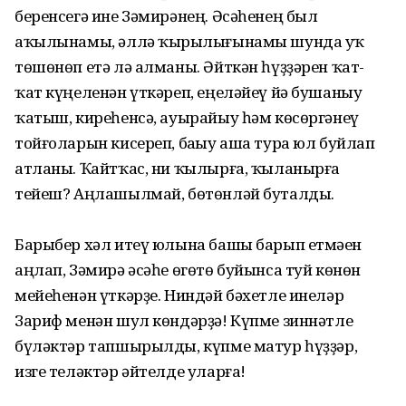
беренсегә ине Зәмирәнең. Әсәһенең был
аҡылынамы, әллә ҡырыҫлығынамы шунда уҡ
төшөнөп етә лә алманы. Әйткән һүҙҙәрен ҡат-
ҡат күңеленән үткәреп, еңеләйеү йә бушаныу
ҡатыш, киреһенсә, ауырайыу һәм көсөргәнеү
тойғоларын кисереп, баҫыу аша тура юл буйлап
атланы. Ҡайтҡас, ни ҡылырға, ҡыланырға
тейеш? Аңлашылмай, бөтөнләй буталды.
Барыбер хәл итеү юлына башы барып етмәҫен
аңлап, Зәмирә әсәһе өгөтө буйынса туй көнөн
мейеһенән үткәрҙе. Ниндәй бәхетле инеләр
Зариф менән шул көндәрҙә! Күпме зиннәтле
бүләктәр тапшырылды, күпме матур һүҙҙәр,
изге теләктәр әйтелде уларға!