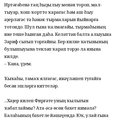
Иртәгәһенә таң һыҙылыу менән тороп, мал-
тыуар, ҡош-ҡортто ҡарағас һәм аш-һыу
әҙерләгәс тә һәнәк-тырмаларын йыйнарға
тотондо. Шул ғына ҡалмағайы, тырмаһының
ике теше һынған даһа. Келәттән балта алыуына
Зариф сығып торғайны. Бер килке ҡатынының
булышыуына текләп ҡарап торҙо ла янына
килде.
– Ҡана, үҙем.
Ҡыҫҡаһы, тамаҡ ялғағас, икәүләшеп туғайға
бесән эшләргә киттеләр.
...Хәҙер килеп Фирғәте уның ҡылығын
ҡабатлаймы? Ата-әсә өсөн бәхет нимәлә?
Балаһының бәхетле йәшәүендә. Юҡ, улай ғына