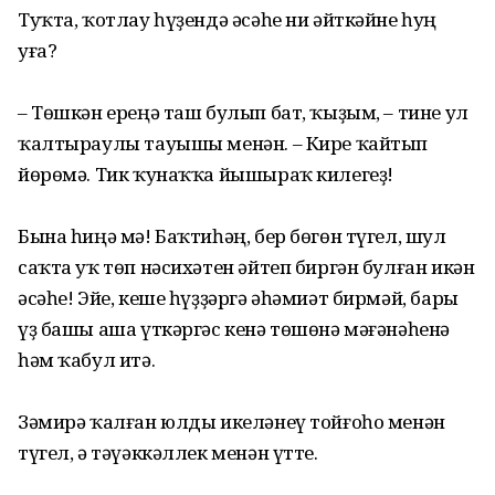
Туҡта, ҡотлау һүҙендә әсәһе ни әйткәйне һуң
уға?
– Төшкән ереңә таш булып бат, ҡыҙым, – тине ул
ҡалтыраулы тауышы менән. – Кире ҡайтып
йөрөмә. Тик ҡунаҡҡа йышыраҡ килегеҙ!
Бына һиңә мә! Баҡтиһәң, бер бөгөн түгел, шул
саҡта уҡ төп нәсихәтен әйтеп биргән булған икән
әсәһе! Эйе, кеше һүҙҙәргә әһәмиәт бирмәй, бары
үҙ башы аша үткәргәс кенә төшөнә мәғәнәһенә
һәм ҡабул итә.
Зәмирә ҡалған юлды икеләнеү тойғоһо менән
түгел, ә тәүәккәллек менән үтте.