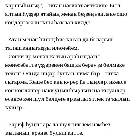
ҡаршыһығыҙ”, – тигән нәсихәт әйткәйне. Был
алтын һүҙҙәр атайың менән беҙҙең ғаиләне ошо
көндәргәсә ныҡлы һаҡлап килде.
– Атай менән һинең һис ҡасан да боларып
талашҡанығыҙҙы иҫләмәйем.
– Сөнки ир менән ҡатын араһындағы
мөнәсәбәтте үҙҙәренән башҡа берәү ҙә белмәҫкә
тейеш. Ояңда ниҙәр булған, нимә бар – ситкә
сығарма. Кеше бер көн күрер йә тыңлар, икенсе
көн көнләшер йәки уңышһыҙлығыңа ҡыуаныр,
өсөнсө көн шул белдеге арҡылы этлек тә ҡылып
ҡуйыр...
– Зариф һуңғы арала шул тиклем йәмһеҙ
ҡыланып, ерәнес булып китте.