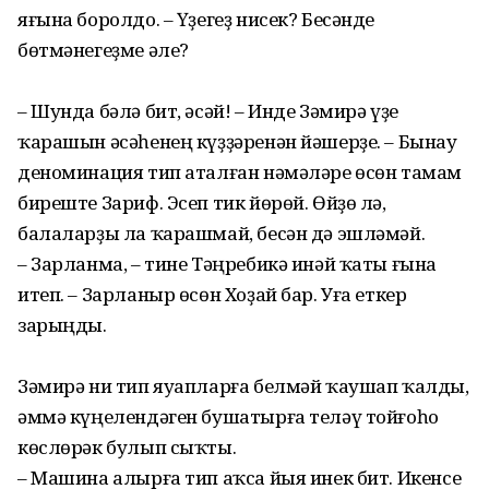
яғына боролдо. – Үҙегеҙ нисек? Бесәнде
бөтмәнегеҙме әле?
– Шунда бәлә бит, әсәй! – Инде Зәмирә үҙе
ҡарашын әсәһенең күҙҙәренән йәшерҙе. – Бынау
деноминация тип аталған нәмәләре өсөн тамам
биреште Зариф. Эсеп тик йөрөй. Өйҙө лә,
балаларҙы ла ҡарашмай, бесән дә эшләмәй.
– Зарланма, – тине Тәңребикә инәй ҡаты ғына
итеп. – Зарланыр өсөн Хоҙай бар. Уға еткер
зарыңды.
Зәмирә ни тип яуапларға белмәй ҡаушап ҡалды,
әммә күңелендәген бушатырға теләү тойғоһо
көслөрәк булып сыҡты.
– Машина алырға тип аҡса йыя инек бит. Икенсе