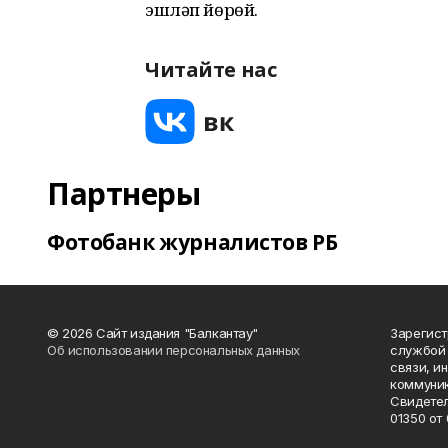
эшләп йөрөй.
Читайте нас
Партнеры
Фотобанк журналистов РБ
© 2026 Сайт издания "Балкантау"
Зарегис
Об использовании персональных данных
службой 
связи, и
коммуник
Свидетел
01350 от 