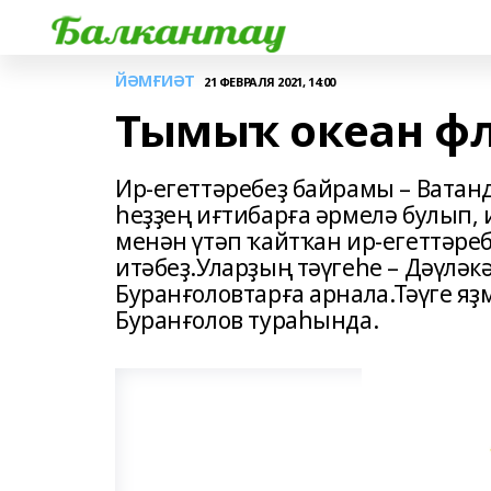
ЙӘМҒИӘТ
21 ФЕВРАЛЯ 2021, 14:00
Тымыҡ океан ф
Ир-егеттәребеҙ байрамы – Вата
һеҙҙең иғтибарға әрмелә булып
менән үтәп ҡайтҡан ир-егеттәре
итәбеҙ.Уларҙың тәүгеһе – Дәүлә
Буранғоловтарға арнала.Тәүге я
Буранғолов тураһында.