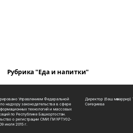
Рубрика "Еда и напитки"
трировано Управлением Федеральной
Директор (баш мөхәррир) 
по надзору законодательства в сфере
Сәғәҙиева
нформационных технологий и массовых
аций по Республике Башкортостан.
ьство о регистрации СМИ: ПИ №ТУ02-
09 июля 2015 г.