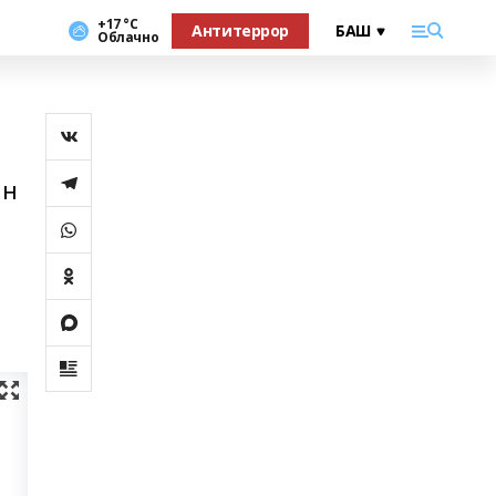
+17 °С
Антитеррор
Облачно
ан