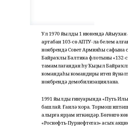
Ул 1970 йылдың 1 июнендә Айыухан 
артабан 103-сө АПТУ-ла белем алға
ноябрендә Совет Армияһы сафына 
Байраҡлы Балтика флотының «132-
тамамлағандан һуң Ҡыҙыл Байраҡл
командаһы командиры итеп йүнәлте
ноябрендә демобилизациялана.
1991 йылдың ғинуарында «Путь Иль
башлай. Ғаилә ҡора. Тормош иптәше
алырға ярҙам иткәндәр. Бөгөнгө кө
«Роснефть-Пурнефтегаз» асыҡ акци