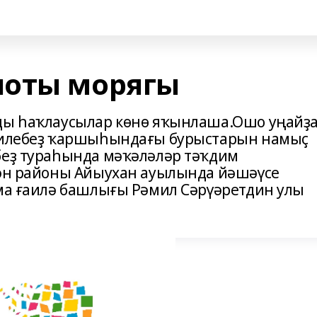
лоты морягы
нды һаҡлаусылар көнө яҡынлаша.Ошо уңайҙ
, илебеҙ ҡаршыһындағы бурыстарын намыҫ
беҙ тураһында мәҡәләләр тәҡдим
кән районы Айыухан ауылында йәшәүсе
ҙма ғаилә башлығы Рәмил Сәрүәретдин улы