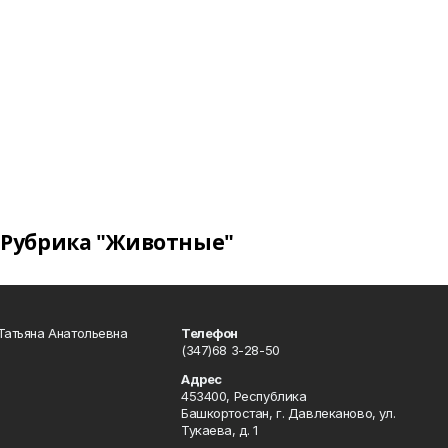
Рубрика "Животные"
Татьяна Анатольевна
Телефон
(347)68 3-28-50
Адрес
453400, Республика
Башкортостан, г. Давлеканово, ул.
Тукаева, д. 1