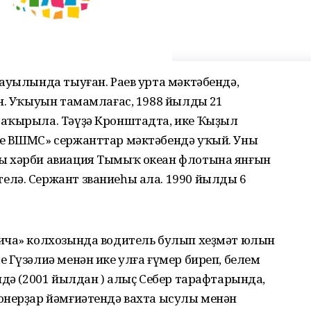
ауылында тыуған. Раев урта мәктәбендә,
н. Уҡыуын тамамлағас, 1988 йылдың 21
саҡырыла. Тәүҙә Кронштадта, ике Ҡыҙыл
cе ВШМС» сержанттар мәктәбендә уҡый. Уны
ы хәрби авиация Тымыҡ океан флотына янғын
лә. Сержант званиеһы ала. 1990 йылдың 6
ича» колхозында водитель булып хеҙмәт юлын
 Гүзәлиә менән ике улға ғүмер биреп, белем
ндә (2001 йылдан ) алыҫ Себер тарафтарында,
онерҙар йәмғиәтендә вахта ысулы менән