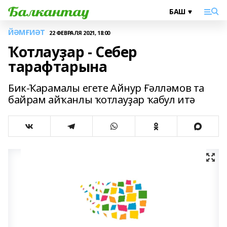
ЙӘМҒИӘТ
22 ФЕВРАЛЯ 2021, 18:00
Ҡотлауҙар - Себер
тарафтарына
Бик-Ҡарамалы егете Айнур Ғәлләмов та
байрам айҡанлы ҡотлауҙар ҡабул итә