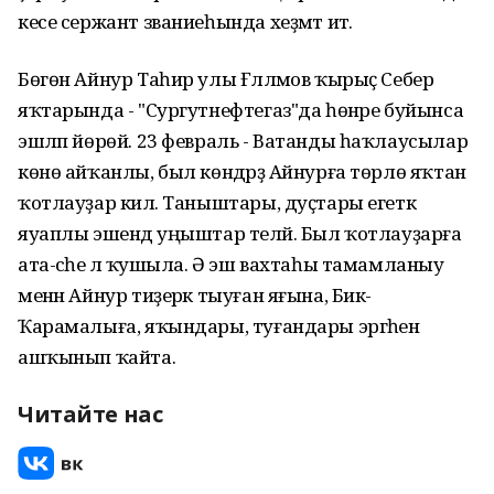
кесе сержант званиеһында хеҙмәт итә.
Бөгөн Айнур Таһир улы Ғәлләмов ҡырыҫ Себер
яҡтарында - "Сургутнефтегаз"да һөнәре буйынса
эшләп йөрөй. 23 февраль - Ватанды һаҡлаусылар
көнө айҡанлы, был көндәрҙә Айнурға төрлө яҡтан
ҡотлауҙар килә. Таныштары, дуҫтары егеткә
яуаплы эшендә уңыштар теләй. Был ҡотлауҙарға
ата-әсәһе лә ҡушыла. Ә эш вахтаһы тамамланыу
менән Айнур тиҙерәк тыуған яғына, Бик-
Ҡарамалыға, яҡындары, туғандары эргәһенә
ашҡынып ҡайта.
Читайте нас