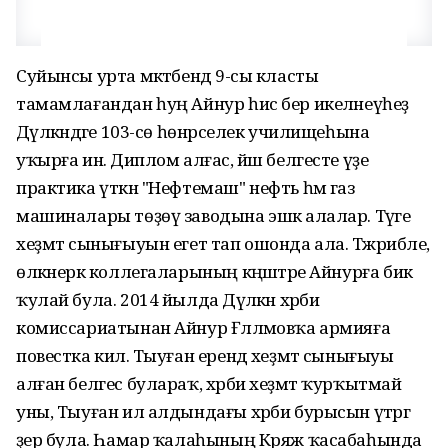
Суйынсы урта мәктәбендә 9-сы класты
тамамлағандан һуң Айнур һис бер икеләнеүһеҙ
Дәүләкәндәге 103-сө һөнәрселек училищеһына
уҡырға инә. Диплом алғас, йәш белгесте үҙе
практика үткән "Нефтемаш" нефть һәм газ
машиналары төҙөү заводына эшкә алалар. Тәүге
хеҙмәт сынығыуын егет тап ошонда ала. Тәжрибәле,
өлкәнерәк коллегаларының кәңәштәре Айнурға бик
ҡулай була. 2014 йылда Дәүләкән хәрби
комиссариатынан Айнур Ғәлләмовҡа армияға
повестка килә. Тыуған ерендә хеҙмәт сынығыуы
алған белгес булараҡ, хәрби хеҙмәт ҡурҡытмай
уны, Тыуған ил алдындағы хәрби бурысын үтәргә
әҙер була. Һамар ҡалаһының Кряж ҡасабаһында