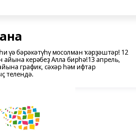
ана
һи үә бәрәкәтүһү мосолман ҡәрҙәштәр! 12
 айына керәбеҙ Алла бирһә!13 апрель,
айына график, сәхәр һәм ифтар
ҫ телендә.