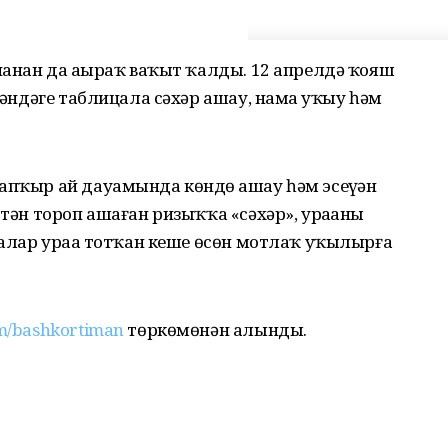
ҙнанан да аҙыраҡ ваҡыт ҡалды. 12 апрелдә ҡояш
үбәндәге таблицала сәхәр ашау, намаҙ уҡыу һәм
апҡыр ай дауамында көндөҙ ашау һәм эсеүҙән
ртән тороп ашаған ризыҡҡа «сәхәр», ураҙаны
оғалар ураҙа тотҡан кеше өсөн мотлаҡ уҡылырға
om/bashkortiman
төркөмөнән алынды.