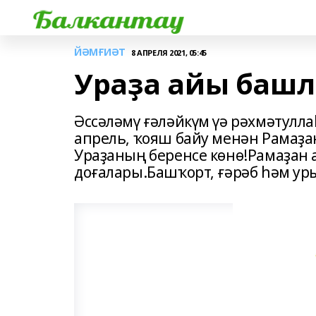
ЙӘМҒИӘТ
8 АПРЕЛЯ 2021, 05:45
Ураҙа айы башл
Әссәләмү ғәләйкүм үә рәхмәтулла
апрель, ҡояш байу менән Рамаҙан
Ураҙаның беренсе көнө!Рамаҙан 
доғалары.Башҡорт, ғәрәб һәм уры