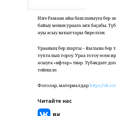
Изге Рамаҙан айы башланыуға бер а
байыу менән ураҙаға аяҡ баҫабыҙ. Т
ауыҙ асыу ваҡыттары бирелгән.
Ураҙаның бер шарты – йылына бер т
туҡталып тороу. Ураҙа тотоу өсөн и
асыуға «ифтар» тиҙәр. Түбәндәге д
тейешле.
Фотолар, материалдар
https://vk.c
Читайте нас