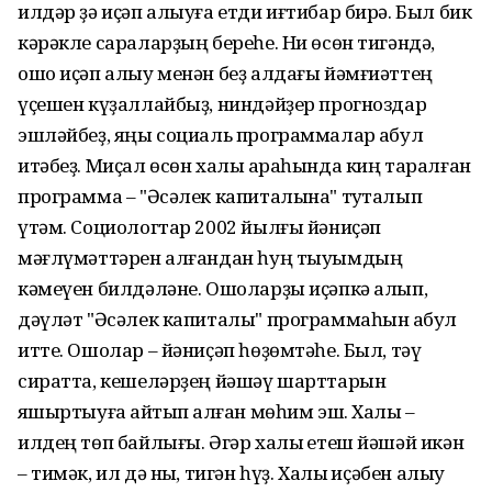
илдәр ҙә иҫәп алыуға етди иғтибар бирә. Был бик
кәрәкле сараларҙың береһе. Ни өсөн тигәндә,
ошо иҫәп алыу менән беҙ алдағы йәмғиәттең
үҫешен күҙаллайбыҙ, ниндәйҙер прогноздар
эшләйбеҙ, яңы социаль программалар ҡабул
итәбеҙ. Миҫал өсөн халыҡ араһында киң таралған
программа – "Әсәлек капиталына" туҡталып
үтәм. Социологтар 2002 йылғы йәниҫәп
мәғлүмәттәрен алғандан һуң тыуымдың
кәмеүен билдәләне. Ошоларҙы иҫәпкә алып,
дәүләт "Әсәлек капиталы" программаһын ҡабул
итте. Ошолар – йәниҫәп һөҙөмтәһе. Был, тәү
сиратта, кешеләрҙең йәшәү шарттарын
яҡшыртыуға ҡайтып ҡалған мөһим эш. Халыҡ –
илдең төп байлығы. Әгәр халыҡ етеш йәшәй икән
– тимәк, ил дә ныҡ, тигән һүҙ. Халыҡ иҫәбен алыу