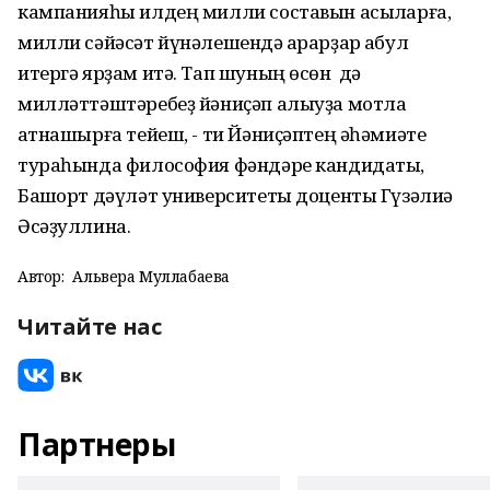
кампанияһы илдең милли составын асыҡларға,
милли сәйәсәт йүнәлешендә ҡарарҙар ҡабул
итергә ярҙам итә. Тап шуның өсөн дә
милләттәштәребеҙ йәниҫәп алыуҙа мотлаҡ
ҡатнашырға тейеш, - ти Йәниҫәптең әһәмиәте
тураһында философия фәндәре кандидаты,
Башҡорт дәүләт университеты доценты Гүзәлиә
Әсәҙуллина.
Автор:
Альвера Муллабаева
Читайте нас
Партнеры