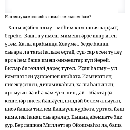
Иҫәп алыу кампанияһы нимәһе менән мөһим?
– Халыҡ иҫәбен алыу – мөһим кампанияларҙың
береһе. Башта уҡ имеш-мимештәрҙе инҡар итеп
үтәм. Халыҡ араһында Хөкүмәт беҙҙе һанап
сығара ла тағы һалым өҫтәй, сүп-сар өсөн түләү
арта һәм башҡа имеш-мимештәр күп йөрөй.
Былар бөтөнләй дөрөҫ түгел. Иҫәп һалыу – ул
йәмғиәттең үҙгәрешен күрһәтә. Йәмғиәттең
нисек үҫешен, динамикаһын, халыҡ һанының
артыуын йә иһә кәмеүен, ниндәй төбәктәрҙә
кешеләр нисек йәшәүен, ниндәй белем алыуын,
нисә йәшкә тиклем йәшәүен күрһәтә, уртаса йәш
кимәлен һанап сығаралар. Бының әһәмиәте бик
ҙур. Берләшкән Милләттәр Ойошмаһы ла, башҡа