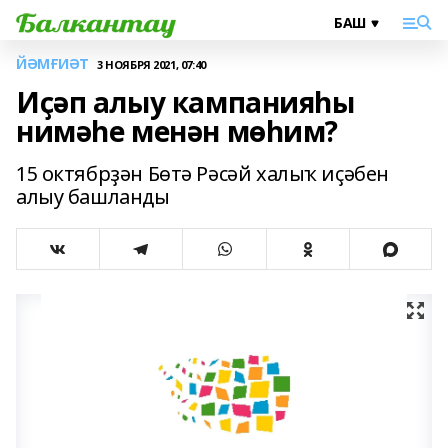
ЙӘМҒИӘТ
3 НОЯБРЯ 2021, 07:40
Иҫәп алыу кампанияһы
нимәһе менән мөһим?
15 октябрҙән Бөтә Рәсәй халыҡ иҫәбен
алыу башланды