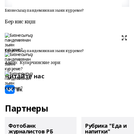
Бизнесығыҙ пандемиянан зыян күрҙеме?
Бер нисә кәңәш
Бизнесығыҙ пандемиянан зыян күрҙеме?
Автор:
Кугарчинские зори
Читайте нас
Партнеры
Фотобанк
Рубрика "Еда и
журналистов РБ
напитки"