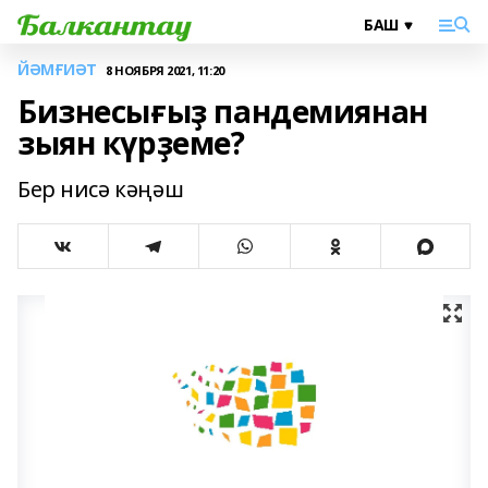
ЙӘМҒИӘТ
8 НОЯБРЯ 2021, 11:20
Бизнесығыҙ пандемиянан
зыян күрҙеме?
Бер нисә кәңәш