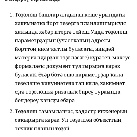
Төҙөлөш башлар алдынан кеше урындағы
хакимиәткә йорт төҙөргә планлаштырыуы
хаҡында хәбәр итергә тейеш. Унда төҙөлөш
параметрҙарын (участканың адресы,
йорттоң нисә ҡатлы буласағы, ниндәй
материалдарҙан төҙөләсәге) күрһәтеп, махсус
формалағы документ тултырырға кәрәк
буласаҡ. Әгәр бөтә ошо параметрҙар ҡала
төҙөлөшө ҡануниәтенә тап килһә, хакимиәт
һеҙгә төҙөлөшкә ризалыҡ биреү тураһында
белдереү ҡағыҙы ебәрә.
Төҙөлөш тамамланғас, кадастр инженерын
саҡырырға кәрәк. Ул төҙөлгән объекттың
техник планын төҙөй.