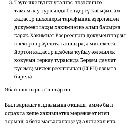
Тәүге ике пункт үтәлгәс, төҙөлөштө
тамамлау тураһында белдереү ҡағыҙын һәм
кадастр инженеры тарафынан әҙерләнгән
документтарҙы хакимиәткә алып барырға
кәрәк. Хакимиәт Росреестрға документтарҙы
электрон рәүештә тапшыра, ә милексегә
йортон кадастр иҫәбенә ҡуйыу һәм милек
хоҡуғын теркәү тураһында Берҙәм дәүләт
күсемһеҙ милек реестрынан (ЕГРН) өҙөмтә
бирелә.
Ябайлаштырылған тәртип
Был вариант алдағыһына оҡшаш, әммә был
осраҡта кеше хакимиәткә мөрәжәғәт итеп
тормай, ә бөтә мәсьәләләрҙе үҙ аллы хәл итә.