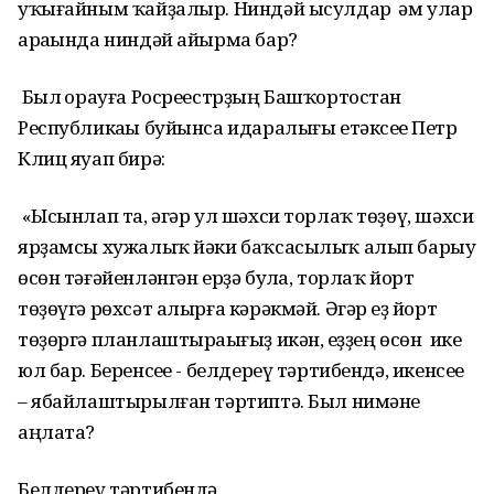
уҡығайным ҡайҙалыр. Ниндәй ысулдар һәм улар
араһында ниндәй айырма бар?
Был һорауға Росреестрҙың Башҡортостан
Республикаһы буйынса идаралығы етәксеһе Петр
Клиц яуап бирә:
«Ысынлап та, әгәр ул шәхси торлаҡ төҙөү, шәхси
ярҙамсы хужалыҡ йәки баҡсасылыҡ алып барыу
өсөн тәғәйенләнгән ерҙә булһа, торлаҡ йорт
төҙөүгә рөхсәт алырға кәрәкмәй. Әгәр һеҙ йорт
төҙөргә планлаштыраһығыҙ икән, һеҙҙең өсөн ике
юл бар. Беренсеһе - белдереү тәртибендә, икенсеһе
– ябайлаштырылған тәртиптә. Был нимәне
аңлата?
Белдереү тәртибендә