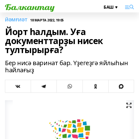
ЙӘМҒИӘТ
18 МАРТА 2022, 19:05
Йорт һалдым. Уға
документтарҙы нисек
тултырырға?
Бер нисә варинат бар. Үҙегеҙгә яйлыһын
һайлағыҙ