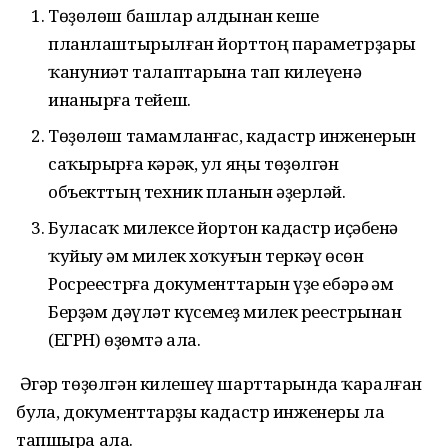
Төҙөлөш башлар алдынан кеше
планлаштырылған йорттоң параметрҙары
ҡануниәт талаптарына тап килеүенә
инанырға тейеш.
Төҙөлөш тамамланғас, кадастр инженерын
саҡырырға кәрәк, ул яңы төҙөлгән
объекттың техник планын әҙерләй.
Буласаҡ милексе йортон кадастр иҫәбенә
ҡуйыу һәм милек хоҡуғын теркәү өсөн
Росреестрға документтарын үҙе ебәрә һәм
Берҙәм дәүләт күсемһеҙ милек реестрынан
(ЕГРН) өҙөмтә ала.
Әгәр төҙөлгән килешеү шарттарында ҡаралған
булһа, документтарҙы кадастр инженеры ла
тапшыра ала.