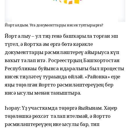
Йорт һалдым. Уға документтарҙы нисек тултырырға?
Йорт һалыу – ул тиҙ генә башҡарыла торған эш
түгел, ә йортҡа һәм ергә бөтә кәрәкле
документтарҙы рәсмиләштереү айырыуса күп
ваҡыт талап итә . Росреестрҙың Башҡортостан
Республикаһы буйынса идаралығы был процесты
нисек тиҙләтеү тураһында һөйләй. «Районка» һеҙҙе
яңы төҙөлгән йортто рәсмиләштереүҙең бер
нисә ысулы менән таныштыра.
Һорау: Үҙ участкамда төҙөргә йыйынам. Хәҙер
төҙөлөшкә рөхсәт талап ителмәй, ә йортто
рәсмиләштереүҙең ике ысулы бар, тип