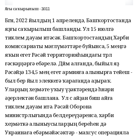
Яҙғы саҡырылыш - 2022
Бөгөн, 2022 йылдың 1 апрелендә, Башҡортостанда
яҙғы саҡырылыш башланды. Ул 15 июлгә
тиклем дауам итәсәк. Башҡортостандың Хәрби
комиссариаты мәғлүмәттәре буйынса, 5 меңгә
яҡын егет Рәсәй территорияһындағы төрлө
ғәскәрҙәргә ебәрелә. Дөйөм алғанда, быйыл яҙ
Рәсәйҙә 134,5 мең егет армияға алынырға тейеш -
был бер йыл элеккегә ҡарағанда аҙыраҡ.
Уларҙың хеҙмәте уҡыу үҙәктәрендә һөнәри
әҙерлектән башлана. Ул өс айҙан биш айға
тиклем дауам итә. Рәсәй Оборона
министрлығында белдереүҙәренсә, хәрби
хеҙмәткә алыныусыларҙың береһен дә
Украинаға ебәрмәйәсәктәр - махсус операцияла