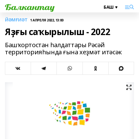
ЙӘМҒИӘТ
1 АПРЕЛЯ 2022, 13:00
Яҙғы саҡырылыш - 2022
Башҡортостан һалдаттары Рәсәй
территорияһында ғына хеҙмәт итәсәк