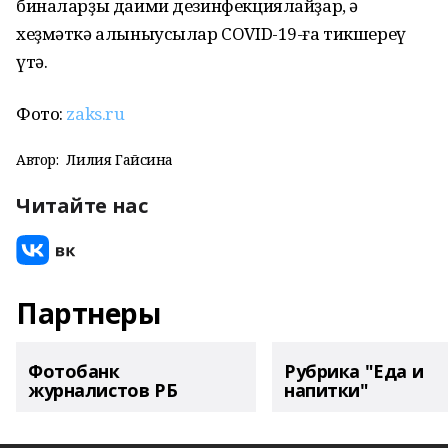
биналарҙы даими дезинфекциялайҙар, ә
хеҙмәткә алыныусылар COVID-19-ға тикшереү
үтә.
Фото:
zaks.ru
Автор:
Лилия Гайсина
Читайте нас
Партнеры
Фотобанк
Рубрика "Еда и
журналистов РБ
напитки"