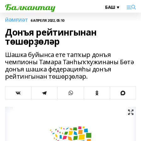
ЙӘМҒИӘТ
6 АПРЕЛЯ 2022, 05:10
Донъя рейтингынан
төшөрҙөләр
Шашка буйынса ете тапҡыр донъя
чемпионы Тамара Танһыҡҡужинаны Бөтә
донъя шашка федерацияһы донъя
рейтингынан төшөрҙөләр.