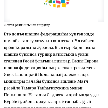
Донъя рейтингынан төшөрҙөләр
Бөтә донъя шашка федерацияһы күптән инде
шулай аталыу хоҡуғын юғалтҡан. Ул сәйәси
көрәш ҡоралына әүерелә. Былтыр Варшавала
шашка буйынса турнир ваҡытында уйын
өҫтәленән Рәсәй флагын алдылар. Быны Европа
шашка федерацияһының элекке президенты
Яцек Павлицкий Польшаның элекке спорт
министры талабы буйынса эшләне. Матч
рәсәйле Тамара Танһыҡҡужина менән
Польшанан Наталия Садовская араһында уҙҙы.
Күрәһең, ойоштороусылар яҡташыбыҙҙың