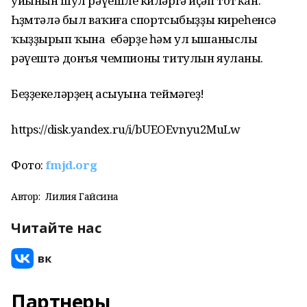
уйынын шул рәүешле көйләргә иҫәп тотҡан.
Һөҙөмтәлә был ваҡиға спортсыбыҙҙы киреһенсә
ҡыҙҙырып ҡына ебәрҙе һәм ул ышаныслы
рәүештә донъя чемпионы титулын яуланы.
Беҙҙекеләрҙең асыуына теймәгеҙ!
https://disk.yandex.ru/i/bUEOEvnyu2MuLw
Фото:
fmjd.org
Автор:
Лилия Гайсина
Читайте нас
Партнеры