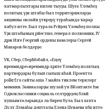
ҡатмарлыҡтары килеп тыуҙы. Шуға Үлемһеҙ
полктың үҙәк штабы был территорияларҙа
акцияны онлайн үткәрерү тураһында ҡарар
ҡабул итте. Был турала Рәсәйҙең Үлемһеҙ полкы
Үҙәк штабының рәйестәше, генерал-полковник, IV
дәрәжә Изге Георгий ордены кавалеры Сергей
Макаров белдерҙе.
VK, Сбер, СберМобайл, «Еңеү
ирекмәндәре»ирекмәндәр хәрәкәте Үлемһеҙ полктың
партнерҙары булып сығыш яһай. Проектта
polkrf.ru сайты аша 7 майға тиклем теркәлергә
мөмкин. Заявкаларҙы шулай уҡ ВКонтакте һәм
Одноклассники социаль селтәрҙәрҙең бәләкәй
ҡушымталарында ла биреп була. Был хаҡта
Дәүләт Думаһы депутаты Елена Цунаева хәбәр итте.