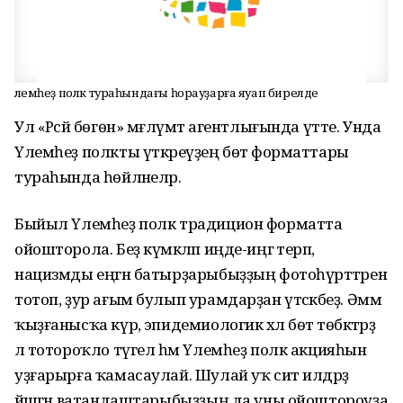
Үлемһеҙ полк тураһындағы һорауҙарға яуап бирелде
Ул «Рәсәй бөгөн» мәғлүмәт агентлығында үтте. Унда
Үлемһеҙ полкты үткәреүҙең бөтә форматтары
тураһында һөйләнеләр.
Быйыл Үлемһеҙ полк традицион форматта
ойошторола. Беҙ күмәкләп иңде-иңгә терәп,
нацизмды еңгән батырҙарыбыҙҙың фотоһүрәттәрен
тотоп, ҙур ағым булып урамдарҙан үтәсәкбеҙ. Әммә
ҡыҙғанысҡа күрә, эпидемиологик хәл бөтә төбәктәрҙә
лә тотороҡло түгел һәм Үлемһеҙ полк акцияһын
уҙғарырға ҡамасаулай. Шулай уҡ сит илдәрҙә
йәшәгән ватандаштарыбыҙҙың да уны ойоштороуҙа