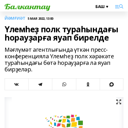
ЙӘМҒИӘТ
5 МАЯ 2022, 13:00
Үлемһеҙ полк тураһындағы
һорауҙарға яуап бирелде
Мәғлүмәт агентлығында үткән пресс-
конференцияла Үлемһеҙ полк хәрәкәте
тураһындағы бөтә һорауҙарға ла яуап
бирҙеләр.