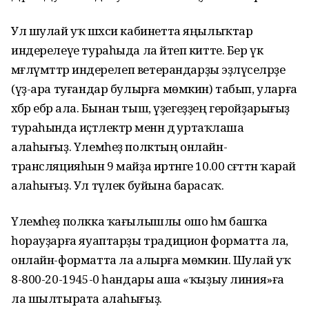
Ул шулай уҡ шәхси кабинетта яңылыҡтар
индерелеүе тураһыда ла әйтеп китте. Бер үк
мәғлүмәттәр индерелеп ветерандарҙы эҙләүселәрҙе
(үҙ-ара туғандар булырға мөмкин) табып, уларға
хәбәр ебәрә ала. Бынан тыш, үҙегеҙҙең геройҙарығыҙ
тураһында иҫтәлектәр менән дә уртаҡлаша
алаһығыҙ. Үлемһеҙ полктың онлайн-
трансляцияһын 9 майҙа иртәнге 10.00 сәғәттән ҡарай
алаһығыҙ. Ул тәүлек буйына барасаҡ.
Үлемһеҙ полкка ҡағылышлы ошо һәм башҡа
һорауҙарға яуаптарҙы традицион форматта ла,
онлайн-форматта ла алырға мөмкин. Шулай уҡ
8-800-20-1945-0 һандары аша «ҡыҙыу линия»ға
ла шылтырата алаһығыҙ.