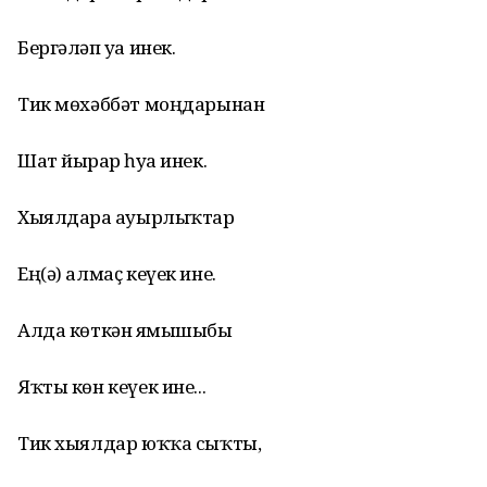
Бергәләп уҙа инек.
Тик мөхәббәт моңдарынан
Шат йырҙар һуҙа инек.
Хыялдарҙа ауырлыҡтар
Ең(ә) алмаҫ кеүек ине.
Алда көткән яҙмышыбыҙ
Яҡты көн кеүек ине...
Тик хыялдар юҡҡа сыҡты,