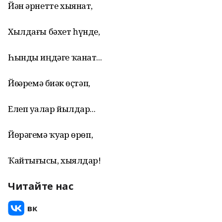
Йән әрнетте хыянат,
Хылдағы бәхет һүнде,
Һынды иңдәге ҡанат...
Йөҙҙәремә биҙәк өҫтәп,
Елеп уҙалар йылдар...
Йөрәгемә ҡуҙҙар өрөп,
Ҡайтығыҙсы, хыялдар!
Читайте нас