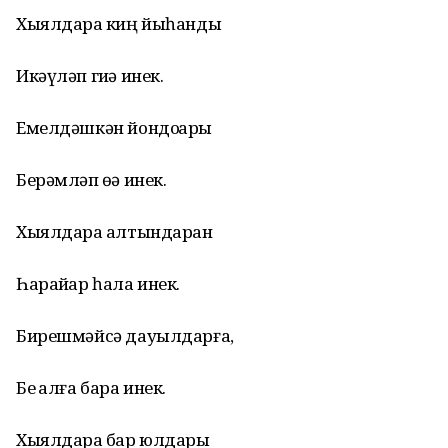
Хыялдарҙа киң йыһанды
Икәүләп гиҙә инек.
Емелдәшкән йондоҙҙарҙы
Берәмләп өҙә инек.
Хыялдарҙа алтындарҙан
Һарайҙар һала инек.
Бирешмәйсә дауылдарға,
Беҙ алға бара инек.
Хыялдарҙа бар юлдарҙы