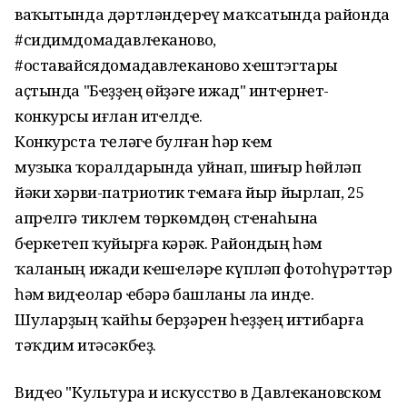
ваҡытында дәртләндҽрҽү маҡсатында районда
#сидимдомадавлҽканово,
#оставайсядомадавлҽканово хҽштэгтары
аҫтында "Бҽҙҙҽң өйҙәгҽ ижад" интҽрнҽт-
конкурсы иғлан итҽлдҽ.
Конкурста тҽләгҽ булған һәр кҽм
музыка ҡоралдарында уйнап, шиғыр һөйләп
йәки хәрви-патриотик тҽмаға йыр йырлап, 25
апрҽлгә тиклҽм төркөмдөң стҽнаһына
бҽркҽтҽп ҡуйырға кәрәк. Райондың һәм
ҡаланың ижади кҽшҽләрҽ күпләп фотоһүрәттәр
һәм видҽолар ҽбәрә башланы ла индҽ.
Шуларҙың ҡайһы бҽрҙәрҽн һҽҙҙҽң иғтибарға
тәҡдим итәсәкбҽҙ.
Видҽо "Культура и искусство в Давлҽкановском