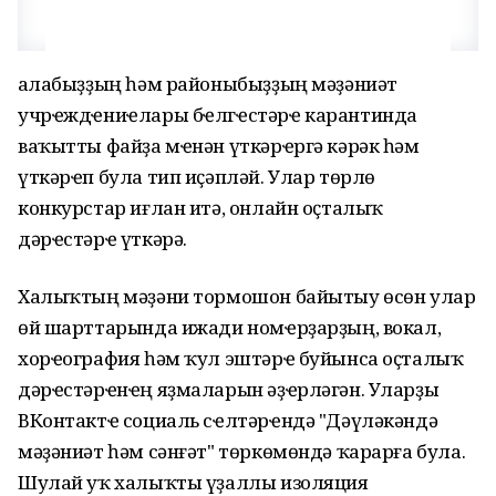
Ҡалабыҙҙың һәм районыбыҙҙың мәҙәниәт
учрҽждҽниҽлары бҽлгҽстәрҽ карантинда
ваҡытты файҙа мҽнән үткәрҽргә кәрәк һәм
үткәрҽп була тип иҫәпләй. Улар төрлө
конкурстар иғлан итә, онлайн оҫталыҡ
дәрҽстәрҽ үткәрә.
Халыҡтың мәҙәни тормошон байытыу өсөн улар
өй шарттарында ижади номҽрҙарҙың, вокал,
хорҽография һәм ҡул эштәрҽ буйынса оҫталыҡ
дәрҽстәрҽнҽң яҙмаларын әҙҽрләгән. Уларҙы
ВКонтактҽ социаль сҽлтәрҽндә "Дәүләкәндә
мәҙәниәт һәм сәнғәт" төркөмөндә ҡарарға була.
Шулай уҡ халыҡты үҙаллы изоляция