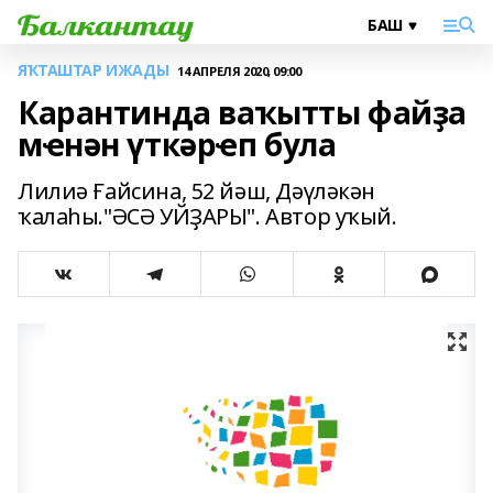
ЯҠТАШТАР ИЖАДЫ
14 АПРЕЛЯ 2020, 09:00
Карантинда ваҡытты файҙа
мҽнән үткәрҽп була
Лилиә Ғайсина, 52 йәш, Дәүләкән
ҡалаһы."ӘСӘ УЙҘАРЫ". Автор уҡый.