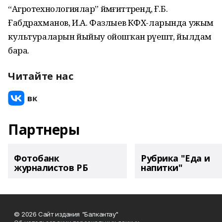
“Агротехнологиялар” йәмғиәттәрендә, Ғ.Б.
Ғабдрахманов, И.А. Фазлыев КФХ-ларында ужым
культураларын йыйыу ойошҡан рәүештә, йылдам
бара.
Читайте нас
Партнеры
Фотобанк
Рубрика "Еда и
журналистов РБ
напитки"
© 2026 Сайт издания "Балкантау"