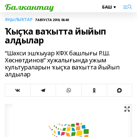
ЯҢЫЛЫҠТАР
7 АВГУСТА 2018, 06:40
Ҡыҫҡа ваҡытта йыйып
алдылар
“Шәхси эшҡыуар КФХ башлығы Р.Ш.
Хөснөтдинов” хужалығында ужым
культураларын ҡыҫҡа ваҡытта йыйып
алдылар