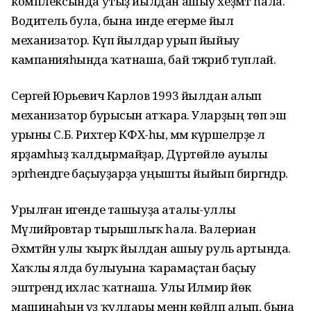
комплексында утыҙ йылдан ашыу хеҙмәт һала.
Водитель була, бына инде егерме йыл
механизатор. Күп йылдар урып йыйыу
кампанияһында ҡатнаша, бай тәжрибә туплай.
Сергей Юрьевич Карлов 1993 йылдан алып
механизатор бурысын атҡара. Уларҙың төп эш
урыны С.Б. Рихтер КФХ-һы, әммә күршеләрҙе лә
ярҙамһыҙ ҡалдырмайҙар, Дүртөйлө ауылы
эргәһендәге баҫыуҙарҙа уңышты йыйып биргәндәр.
Урылған игенде ташыуҙа аталы-уллы
Мәүлийәровтар тырышлыҡ һала. Валериан
Әхмәтйән улы ҡырҡ йылдан ашыу руль артында.
Хаҡлы ялда булыуына ҡарамаҫтан баҫыу
эштәрендә ихлас ҡатнаша. Улы Илмир йөк
машинаһын үҙ ҡулдары менән көйләп алып, бына