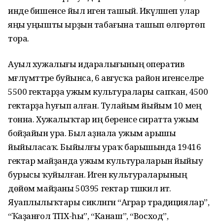
инде бишенсе йыл иген ташый. Икәүләшеп улар
яңы уңышты ырҙын табағына ташып өлгөртөп
тора.
Ауыл хужалығы идаралығының оператив
мәғлүмәттәре буйынса, 6 авгусҡа район игенселәре
5500 гектарҙа ужым культуралары сапҡан, 4500
гектарҙа һуғып алған. Тулайым йыйым 10 мең
тонна. Хужалыҡтар иң беренсе сиратта ужым
бойҙайын ура. Был аҙнала ужым арышы
йыйыласаҡ. Быйылғы ураҡ барышында 19416
гектар майҙанда ужым культураларын йыйыу
бурысы ҡуйылған. Иген культураларының
дөйөм майҙаны 50395 гектар тәшкил итә.
Яуаплылыҡтары сикләнгән “Аграр традициялар”,
“Ҡаҙанғол ТПХ-һы”, “Канаш”, “Восход”,