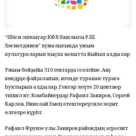
“Шәхси эшҡыуар КФХ башлығы Р.Ш.
Хөснөтдинов” хужалығында ужым
культураларын ҡыҫҡа ваҡытта йыйып алдылар
Ужым бойҙайы 310 гектарҙа сәселгәйне. Аяҙ
көндәрҙе файҙаланып, игенде туранан-тураға
һуҡтырып алдылар. Гектар ҡеүәте 20 центнер
тәшкил итә. Комбайнерҙар Рафаил Закиров, Сергей
Карлов, Николай Емец етештереүсәнле хеҙмәт
өлгөләре күрһәтә.
Рафаил Фрунзе улы Закиров райондың агросәнәғәт