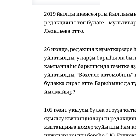
2019 йылдың икенсе ярты йыллығын
редакцияның төп бүләге – мультива
Леонтьева отто.
26 июндә, редакция хеҙмәткәрҙәре
уйнатылды, уларҙың барыһы ла был 
кампанияһы барышында гәзиткә яҙ
уйнатылды, “Бәхетле автомобиль” 
бүләккә сират етте. Барыһының да 
йылмайыр?
105 гәзит уҡыусы бүләк отоуҙа ҡат
яҙылыу квитанцияларын редакциян
квитанцияға номер ҡуйылды һәм к
инженерҙарының береһе С.Ю. Ғәние