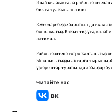
Инәй киләсәктә лә район гәзитенән
бик тә тулҡынлана ине.
Еңеүселәребеҙҙең барыһын да ихлас 
бошонмағыҙ. Ваҡыт тиҙ үтә, киләһ
ихтимал.
Район гәзитенә тоғро ҡалғанығыҙ өсө
Ышанысығыҙҙы аҡтарға тырышырбыҙ,
үҙгәрештәр тураһында хәбәрҙар б
Читайте нас