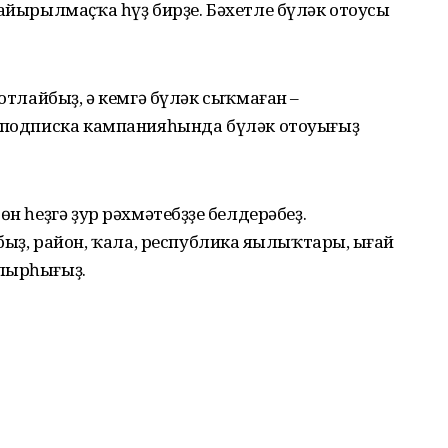
 айырылмаҫҡа һүҙ бирҙе. Бәхетле бүләк отоусы
ҡотлайбыҙ, ә кемгә бүләк сыҡмаған –
е подписка кампанияһында бүләк отоуығыҙ
н һеҙгә ҙур рәхмәтебҙҙең белдерәбеҙ.
 район, ҡала, республика яңылыҡтары, ыңғай
улырһығыҙ.