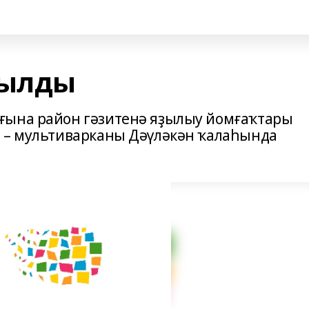
тылды
ғына район гәзитенә яҙылыу йомғаҡтары
е – мультиварканы Дәүләкән ҡалаһында