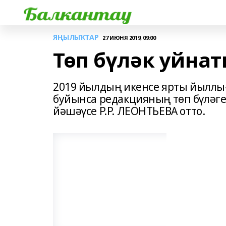
ЯҢЫЛЫҠТАР
27 ИЮНЯ 2019, 09:00
Төп бүләк уйна
2019 йылдың икенсе ярты йыллы
буйынса редакцияның төп бүләг
йәшәүсе Р.Р. ЛЕОНТЬЕВА отто.