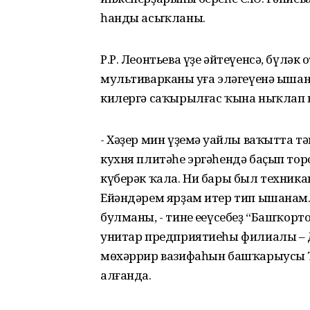
һанды асыҡланы.
Р.Р. Леонтьева үҙе әйтеүенсә, бүләк
мультиварканың уға эләгеүенә ышан
килергә саҡырылғас ҡына ныҡлап ыш
- Хәҙер мин үҙемә уңайлы ваҡытта 
кухня плитәһе эргәһендә баҫып тор
күберәк ҡала. Ни бары был техника
Ейәндәрем ярҙам итер тип ышанам.
булманы, - тине еңеүсебеҙ “Башҡор
унитар предприятиеһы филиалы – 
мөхәррир вазифаһын башҡарыусы Т.
алғанда.