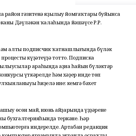
а район гәзитенә яҙылыу йомғаҡтары буйынса
рканы Дәүләкән ҡалаһында йәшәүсе Р.Р.
 һәм алты подписчик ҡатнашлығында бүләк
процесты күҙәтеүҙә тотто. Подписка
ылыусылар араһында аҙна һайын бүләктәр
конкурсы үткәрелде һәм хәҙер инде төп
тулҡынланыуы һиҙелә ине: кемгә бәхет
нашыу өсөн май, июнь айҙарында үҙҙәренең
ың бухгалтерияһында теркәне. Һәр
омпьютерға индерелде. Артабан редакция
ва компьютер ярҙамында экранда осраҡлы