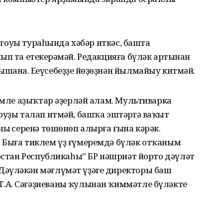
 отоуы тураһында хәбәр иткәс, башта
ып та етеңкерәмәй. Редакцияға бүләк артынан
ана. Еңеүсебеҙҙең йөҙөҙнән йылмайыу китмәй.
тәмле аҙыҡтар әҙерләй алам. Мультиварка
оуҙы талап итмәй, башҡа эштәргә ваҡыт
ның серенә төшөнөп алырға ғына кәрәк.
 Быға тиклем үҙ ғүмеремдә бүләк отҡаным
тостан Республикаһы” БР нәшриәт йорто дәүләт
Дәүләкән мәғлүмәт үҙәге директоры баш
А. Сәғәҙиеваның ҡулынан ҡиммәтле бүләкте