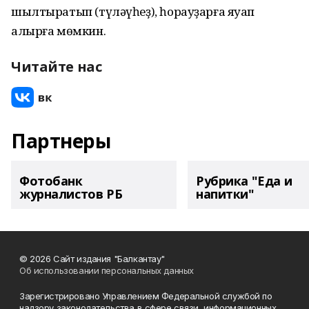
шылтыратып (түләүһеҙ), һорауҙарға яуап
алырға мөмкин.
Читайте нас
Партнеры
Фотобанк
Рубрика "Еда и
журналистов РБ
напитки"
© 2026 Сайт издания "Балкантау"
Об использовании персональных данных
Зарегистрировано Управлением Федеральной службой по
надзору законодательства в сфере связи, информационных