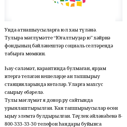
Унда ҡатнашыусыларға юл хаҡы түләнә.
Тулыраҡ мәғлүмәтте “Юғалтыуҙар юҡ” хәйриә
фондының бәйләнештәр социаль селтәрендә
табырға мөмкин.
Һау-сәләмәт, карантинда булмаған, ярҙам
итергә теләгән кешеләрҙе ҡан тапшырыу
станцияларында көтәләр. Уларға махсус
саҡырыу ебәрелә.
Тулы мәғлүмәт я донор.ру сайтында
урынлаштырылған. Ҡан тапшырыусылар өсөн
ҡыҙыу элемтә булдырылған. Тәүлек әйләнәһенә 8-
800-333-33-30 телефон һандары буйынса