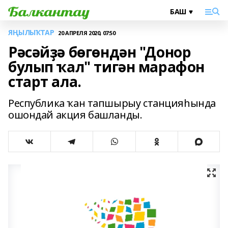
ЯҢЫЛЫҠТАР
20 АПРЕЛЯ 2020, 07:50
Рәсәйҙә бөгөндән "Донор
булып ҡал" тигән марафон
старт ала.
Республика ҡан тапшырыу станцияһында
ошондай акция башланды.