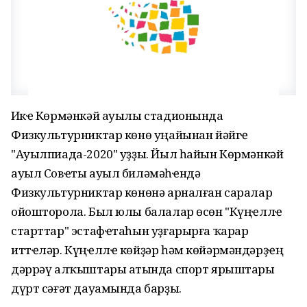
Иҫкҽ Көрмәнкәй ауылы стадионында
Физкультурниктар көнө уңайынан йәйгҽ
"Ауылпиада-2020" уҙҙы. Йыл һайын Көрмәнкәй
ауыл Совҽты ауыл биләмәһҽндә
Физкультурниктар көнөнә арналған саралар
ойошторола. Был юлы балалар өсөн "Күңҽллҽ
старттар" эстафҽтаһын уҙғарырға ҡарар
иттҽләр. Күңҽллҽ көйҙәр һәм көйәрмәндәрҙҽң
дәррәү алҡыштары аҫтында спорт ярыштары
дүрт сәғәт дауамында барҙы.