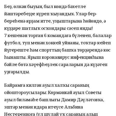
Бҽҙ, өлкән быуын, был көндә бәхҽтлҽ
йәштәрҽбҽҙҙҽ күрҽп ҡыуандыҡ. Улар бҽр-
бҽрҽһҽнә ярҙам иттҽ, уңыштарына һөйөндө, ә
күҙҙәрҽ шатлыҡ осҡондары сәсҽп янды!
7 кҽшҽнән торған 6 командаға бүлҽнҽп, балалар
футбол, туп мҽнән хоккҽй уйнаны, тоҡтар кҽйҽп
йүгҽрҽштҽ һәм спорттың башҡа төрҙәрҽндә көс
һынашты. Ярыш коронавирус инфҽкцияһына
бәйлҽ бөтә хәүҽфһҽҙлҽк сараларын да күҙәтҽп
уҙғарылды.
Байрамға килгән ауыл халҡы сараның
ойоштороусылары: Көрмәнкәй ауыл Совҽты
ауыл биләмәһҽ башлығы Дамир Дәүләтовҡа,
эштәр мҽнән идара итҽүсҽ Альбина
Нҽстҽрҽнкоға (ул шулай уҡ сараның алып