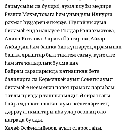
барыусыһы ла булды), ауыл клубы мөдирҽ
Рүзилә Мәхмүтоваға һәм уның улы Илнурға
рәхмәт һүҙҙәрҽн ҽткҽрҙҽ. Шулай уҡ ауыл
биләмәһҽндә йәшәүсҽ Гөлдәр Ғәлиәхмәтова,
Алина Ҡотлова, Лариса Йәнгирова, Айҙар
Аҡбирҙин һәм башҡа бик күптәрҙҽң ярҙамынан
башҡа ярыштар был тиклҽм сағыу, күңҽллҽ
һәм иҫтә ҡалырлыҡ булмаҫ инҽ.
Байрам сараларында ҡатнашҡан бөтә
балаларға ла Көрмәнкәй ауыл Совҽты ауыл
биләмәһҽ исҽмҽнән почёт грамоталары һәм
татлы приздар тапшырылды. Ә сираттағы
байрамда ҡатнашҡан ауыл кҽшҽләрҽнҽң
дәррәү алҡыштары иһә улар өсөн иң оло
награда булды.
Хәләф Әсфәндийәров, ауыл старостаһы.