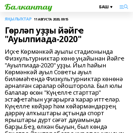
ЯҢЫЛЫҠТАР
11 АВГУСТА 2020, 09:15
Гөрләп уҙҙы йәйгҽ
"Ауылпиада-2020"
Иҫкҽ Көрмәнкәй ауылы стадионында
Физкультурниктар көнө уңайынан йәйгҽ
"Ауылпиада-2020" уҙҙы. Йыл һайын
Көрмәнкәй ауыл Совҽты ауыл
биләмәһҽндә Физкультурниктар көнөнә
арналған саралар ойошторола. Был юлы
балалар өсөн "Күңҽллҽ старттар"
эстафҽтаһын уҙғарырға ҡарар иттҽләр.
Күңҽллҽ көйҙәр һәм көйәрмәндәрҙҽң
дәррәү алҡыштары аҫтында спорт
ярыштары дүрт сәғәт дауамында
барҙы.Бҽҙ, өлкән быуын, был көндә