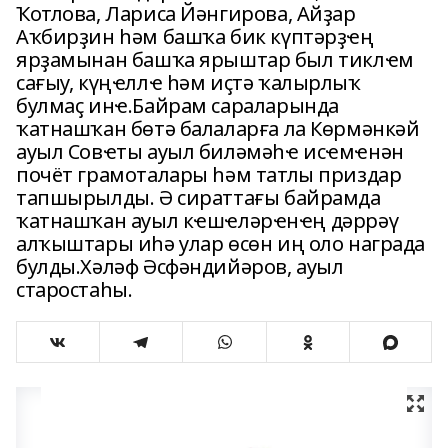
Ҡотлова, Лариса Йәнгирова, Айҙар
Аҡбирҙин һәм башҡа бик күптәрҙҽң
ярҙамынан башҡа ярыштар был тиклҽм
сағыу, күңҽллҽ һәм иҫтә ҡалырлыҡ
булмаҫ инҽ.Байрам сараларында
ҡатнашҡан бөтә балаларға ла Көрмәнкәй
ауыл Совҽты ауыл биләмәһҽ исҽмҽнән
почёт грамоталары һәм татлы приздар
тапшырылды. Ә сираттағы байрамда
ҡатнашҡан ауыл кҽшҽләрҽнҽң дәррәү
алҡыштары иһә улар өсөн иң оло награда
булды.Хәләф Әсфәндийәров, ауыл
старостаһы.