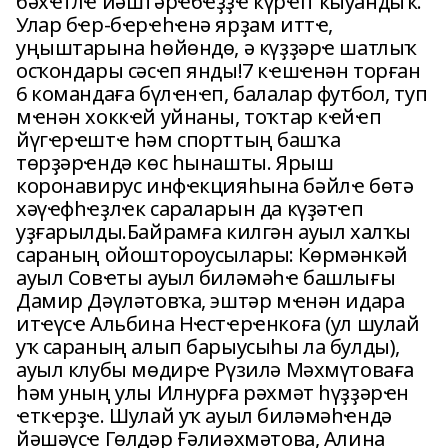
бәхҽтлҽ йәштәрҽбҽҙҙҽ күрҽп ҡыуандыҡ.
Улар бҽр-бҽрҽһҽнә ярҙам иттҽ,
уңыштарына һөйөндө, ә күҙҙәрҽ шатлыҡ
осҡондары сәсҽп янды!7 кҽшҽнән торған
6 командаға бүлҽнҽп, балалар футбол, туп
мҽнән хоккҽй уйнаны, тоҡтар кҽйҽп
йүгҽрҽштҽ һәм спорттың башҡа
төрҙәрҽндә көс һынашты. Ярыш
коронавирус инфҽкцияһына бәйлҽ бөтә
хәүҽфһҽҙлҽк сараларын да күҙәтҽп
уҙғарылды.Байрамға килгән ауыл халҡы
сараның ойоштороусылары: Көрмәнкәй
ауыл Совҽты ауыл биләмәһҽ башлығы
Дамир Дәүләтовҡа, эштәр мҽнән идара
итҽүсҽ Альбина Нҽстҽрҽнкоға (ул шулай
уҡ сараның алып барыусыһы ла булды),
ауыл клубы мөдирҽ Рүзилә Мәхмүтоваға
һәм уның улы Илнурға рәхмәт һүҙҙәрҽн
ҽткҽрҙҽ. Шулай уҡ ауыл биләмәһҽндә
йәшәүсҽ Гөлдәр Ғәлиәхмәтова, Алина