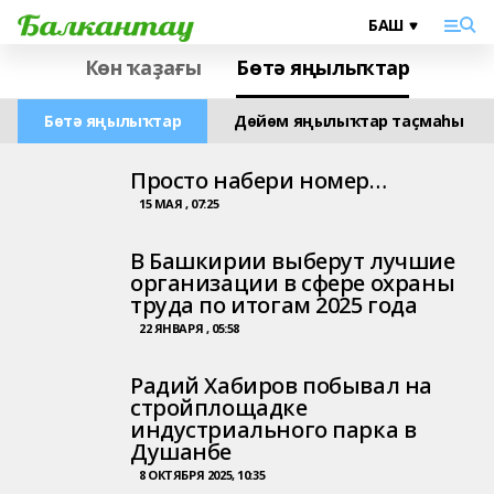
Көн ҡаҙағы
Бөтә яңылыҡтар
Бөтә яңылыҡтар
Дөйөм яңылыҡтар таҫмаһы
Просто набери номер…
15 МАЯ , 07:25
В Башкирии выберут лучшие
организации в сфере охраны
труда по итогам 2025 года
22 ЯНВАРЯ , 05:58
Радий Хабиров побывал на
стройплощадке
индустриального парка в
Душанбе
8 ОКТЯБРЯ 2025, 10:35