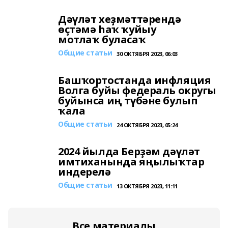
Дәүләт хеҙмәттәрендә
өҫтәмә һаҡ ҡуйыу
мотлаҡ буласаҡ
Общие статьи
30 ОКТЯБРЯ 2023, 06:03
Башҡортостанда инфляция
Волга буйы федераль округы
буйынса иң түбәне булып
ҡала
Общие статьи
24 ОКТЯБРЯ 2023, 05:24
2024 йылда Берҙәм дәүләт
имтиханында яңылыҡтар
индерелә
Общие статьи
13 ОКТЯБРЯ 2023, 11:11
Все материалы