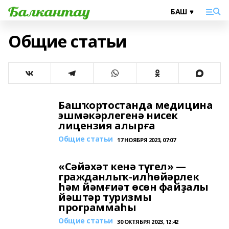
Общие статьи
Башҡортостанда медицина
эшмәкәрлегенә нисек
лицензия алырға
Общие статьи
17 НОЯБРЯ 2023, 07:07
«Сәйәхәт кенә түгел» —
гражданлыҡ-илһөйәрлек
һәм йәмғиәт өсөн файҙалы
йәштәр туризмы
программаһы
Общие статьи
30 ОКТЯБРЯ 2023, 12:42