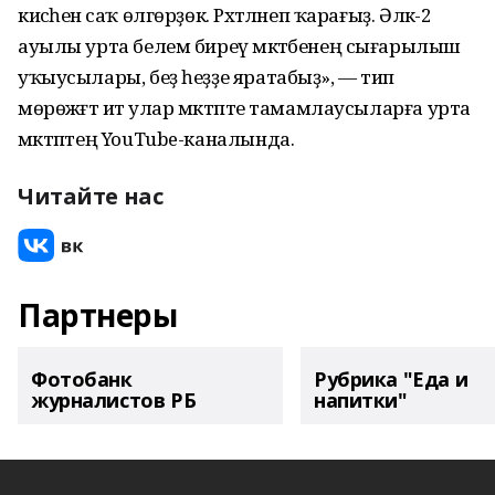
кисәһенә саҡ өлгөрҙөк. Рәхәтләнеп ҡарағыҙ. Әлкә-2
ауылы урта белем биреү мәктәбенең сығарылыш
уҡыусылары, беҙ һеҙҙе яратабыҙ», — тип
мөрөжәғәт итә улар мәктәпте тамамлаусыларға урта
мәктәптең YouTube-каналында.
Читайте нас
Партнеры
Фотобанк
Рубрика "Еда и
журналистов РБ
напитки"