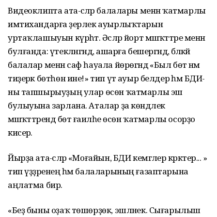
Видеоклипта ата-әсәләр балалары менән ҡатмарлы
имтихандарға әҙерлек ауырлыҡтарын
уртаҡлашыуын күрһәтә. Әсәләр йорт мәшәҡәттәре менән
булғанда: үтекләнгәндә, ашарға бешергәндә, бәләкәй
балалар менән саф һауала йөрөгәндә «Был бөтә нәмә
тиҙерәк бөтһөн ине!» тип үтә ауыр белдерә һәм БДИ-
ны тапшырыуҙың улар өсөн ҡатмарлы эш
булыуына зарлана. Аталар ҙа көндәлек
мәшәҡәттәрендә бөтә ғаиләһе өсөн ҡатмарлы осорҙо
кисерә.
Йырҙа ата-әсәләр «Моғайын, БДИ кемгәлер кәрәктер... »
тип үҙҙәренең һәм балаларының ғазаптарына
аңлатма бирә.
«Беҙ быны оҙаҡ төшөрҙөк, эшләнек. Сығарылыш