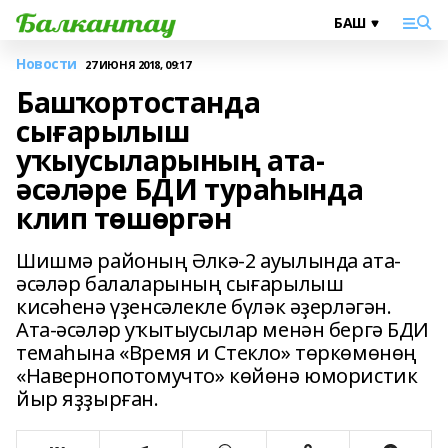
Новости
27 ИЮНЯ 2018, 09:17
Башҡортостанда
сығарылыш
уҡыусыларының ата-
әсәләре БДИ тураһында
клип төшөргән
Шишмә районың Әлкә-2 ауылында ата-
әсәләр балаларының сығарылыш
кисәһенә үҙенсәлекле бүләк әҙерләгән.
Ата-әсәләр уҡытыусылар менән бергә БДИ
темаһына «Время и Стекло» төркөмөнөң
«Навернопотомучто» көйөнә юмористик
йыр яҙҙырған.