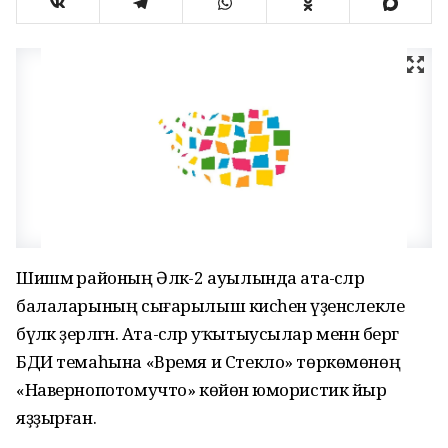
Шишмә районың Әлкә-2 ауылында ата-әсәләр
балаларының сығарылыш кисәһенә үҙенсәлекле
бүләк әҙерләгән. Ата-әсәләр уҡытыусылар менән бергә
БДИ темаһына «Время и Стекло» төркөмөнөң
«Навернопотомучто» көйөнә юмористик йыр
яҙҙырған.