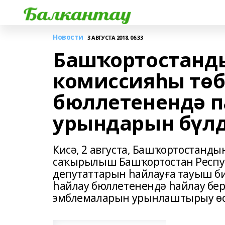
Новости
3 АВГУСТА 2018, 06:33
Башҡортостанды
комиссияһы төб
бюллетенендә 
урындарын бүл
Кисә, 2 августа, Башҡортостанд
саҡырылыш Башҡортостан Респу
депутаттарын һайлауға тауыш би
һайлау бюллетенендә һайлау бе
эмблемаларын урынлаштырыу өсө