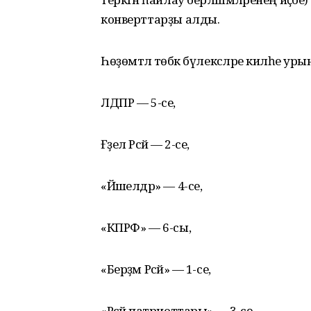
конверттарҙы алды.
Һөҙөмтәлә төбәк бүлексәләре киләһе ур
ЛДПР — 5-се,
Ғәҙел Рәсәй — 2-се,
«Йәшелдәр» — 4-се,
«КПРФ» — 6-сы,
«Берҙәм Рәсәй» — 1-се,
«Рәсәй патриоттары» — 3-сө.