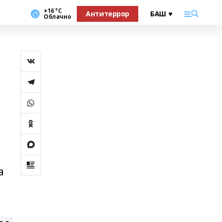
+16 °С
Антитеррор
Облачно
а