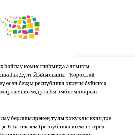
Үҙәк һайлау комиссияһында алтынсы
икаһы Дәүләт Йыйылышы – Ҡоролтай
ү өсөн берҙәм республика округы буйынса
мәләренең исемдәрен һәм эмблемаларын
йлау берләшмәләренең тулы хоҡуҡлы вәкилдәре
-ҙән 6-ға тиклем (республика исемлектәрен
бе) һандар яҙылған карточкалар ятҡан