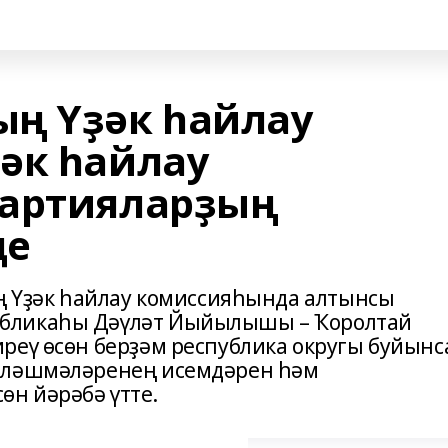
ң Үҙәк һайлау
әк һайлау
партияларҙың
де
ың Үҙәк һайлау комиссияһында алтынсы
бликаһы Дәүләт Йыйылышы – Ҡоролтай
реү өсөн берҙәм республика округы буйынс
рләшмәләренең исемдәрен һәм
н йәрәбә үтте.