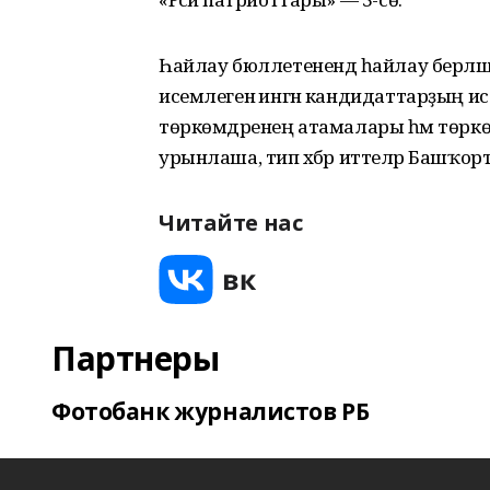
Һайлау бюллетенендә һайлау берлә
исемлегенә ингән кандидаттарҙың ис
төркөмдәренең атамалары һәм төркөм
урынлаша, тип хәбәр иттеләр Башҡо
Читайте нас
Партнеры
Фотобанк журналистов РБ