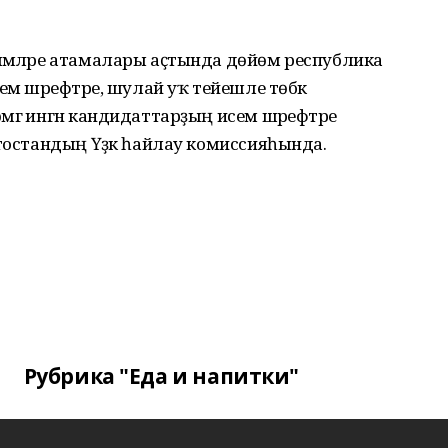
шмәләре атамалары аҫтында дөйөм республика
ем шәрефтәре, шулай уҡ тейешле төбәк
гә ингән кандидаттарҙың исем шәрефтәре
ртостандың Үҙәк һайлау комиссияһында.
Рубрика "Еда и напитки"