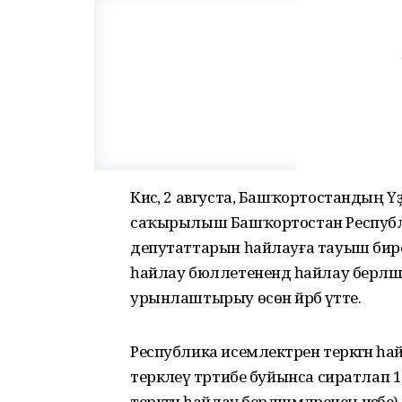
Кисә, 2 августа, Башҡортостандың 
саҡырылыш Башҡортостан Республ
депутаттарын һайлауға тауыш бире
һайлау бюллетенендә һайлау берләш
урынлаштырыу өсөн йәрәбә үтте.
Республика исемлектәрен теркәгән һа
теркәлеү тәртибе буйынса сиратлап 1
теркәгән һайлау берләшмәләренең иҫә