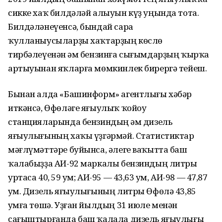
сикке хаҡ билдәләй алыуын күҙ уңында тота.
Билдәләнеүенсә, бындай сара
ҡулланыусыларҙы хаҡтарҙың көслө
тирбәлеүенән һәм бензинға сығымдарҙың ҡырҡа
артыуынан яҡларға мөмкинлек бирергә тейеш.
Бынан алда «Башинформ» агентлығы хәбәр
иткәнсә, Өфөләге яғыулыҡ ҡойоу
станцияларында бензиндың һәм дизель
яғыулығының хаҡы үҙгәрмәй. Статистиктар
мәғлүмәттәре буйынса, әлеге ваҡытта баш
ҡалабыҙҙа АИ-92 маркалы бензиндың литры
уртаса 40, 59 һум; АИ-95 — 43,63 һум, АИ-98 — 47,87
һум. Дизель яғыулығының литры Өфөлә 43,85
һумға төшә. Уҙған йылдың 31 июле менән
сағыштырғанда баш ҡалала дизель яғыулығы