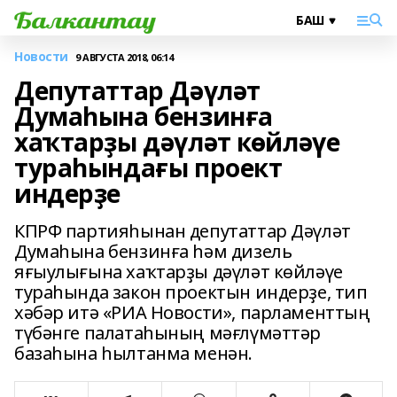
Новости
9 АВГУСТА 2018, 06:14
Депутаттар Дәүләт
Думаһына бензинға
хаҡтарҙы дәүләт көйләүе
тураһындағы проект
индерҙе
КПРФ партияһынан депутаттар Дәүләт
Думаһына бензинға һәм дизель
яғыулығына хаҡтарҙы дәүләт көйләүе
тураһында закон проектын индерҙе, тип
хәбәр итә «РИА Новости», парламенттың
түбәнге палатаһының мәғлүмәттәр
базаһына һылтанма менән.