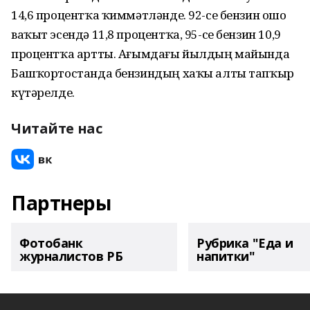
14,6 процентҡа ҡиммәтләнде. 92-се бензин ошо
ваҡыт эсендә 11,8 процентҡа, 95-се бензин 10,9
процентҡа артты. Ағымдағы йылдың майында
Башҡортостанда бензиндың хаҡы алты тапҡыр
күтәрелде.
Читайте нас
Партнеры
Фотобанк
Рубрика "Еда и
журналистов РБ
напитки"