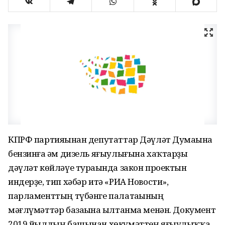
КПРФ партияһынан депутаттар Дәүләт Думаһына
бензинға һәм дизель яғыулығына хаҡтарҙы
дәүләт көйләүе тураһында закон проектын
индерҙе, тип хәбәр итә «РИА Новости»,
парламенттың түбәнге палатаһының
мәғлүмәттәр базаһына һылтанма менән. Документ
2019 йылдың башынан хөкүмәттең яғыулыҡҡа