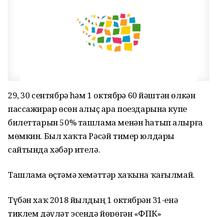
29, 30 сентябрҙә һәм 1 октябрҙә 60 йәштән өлкән
пассажирҙар өсөн алыҫ ара поездарына купе
билеттарын 50% ташлама менән һатып алырға
мөмкин. Был хаҡта Рәсәй тимер юлдары
сайтында хәбәр ителә.
Ташлама өҫтәмә хеҙмәттәр хаҡына ҡағылмай.
Түбән хаҡ 2018 йылдың 1 октябрҙән 31-енә
тиклем дәүләт эсендә йөрөгән «ФПК»