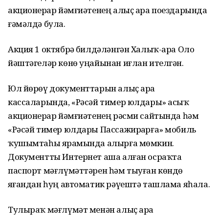
акционерҙар йәмғиәтенең алыҫ ара поездарында
ғәмәлдә була.
Акция 1 октябрҙә билдәләнгән Халыҡ-ара Оло
йәштәгеләр көнө уңайынан иғлан ителгән.
Юл йөрөү документтарын алыҫ ара
кассаларында, «Рәсәй тимер юлдары» асыҡ
акционерҙар йәмғиәтенең рәсми сайтында һәм
«Рәсәй тимер юлдары Пассажирҙарға» мобиль
ҡушымтаһы ярҙамында алырға мөмкин.
Документты Интернет аша алған осраҡта
паспорт мәғлүмәттәрен һәм тыуған көндө
яҙғандан һуң автоматик рәүештә ташлама яһала.
Тулыраҡ мәғлүмәт менән алыҫ ара