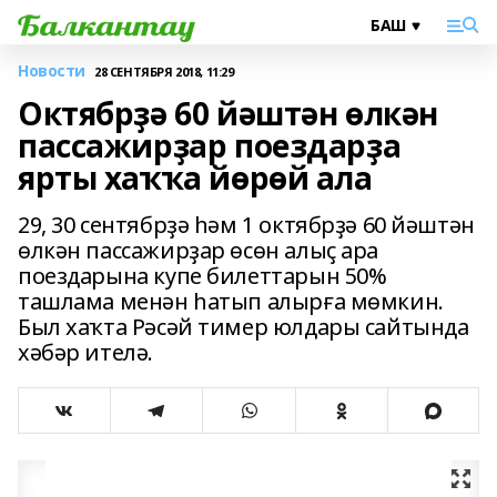
Новости
28 СЕНТЯБРЯ 2018, 11:29
Октябрҙә 60 йәштән өлкән
пассажирҙар поездарҙа
ярты хаҡҡа йөрөй ала
29, 30 сентябрҙә һәм 1 октябрҙә 60 йәштән
өлкән пассажирҙар өсөн алыҫ ара
поездарына купе билеттарын 50%
ташлама менән һатып алырға мөмкин.
Был хаҡта Рәсәй тимер юлдары сайтында
хәбәр ителә.