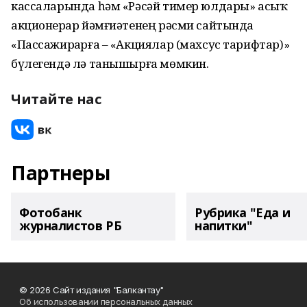
кассаларында һәм «Рәсәй тимер юлдары» асыҡ
акционерҙар йәмғиәтенең рәсми сайтында
«Пассажирҙарға – «Акциялар (махсус тарифтар)»
бүлегендә лә танышырға мөмкин.
Читайте нас
Партнеры
Фотобанк
Рубрика "Еда и
журналистов РБ
напитки"
© 2026 Сайт издания "Балкантау"
Об использовании персональных данных