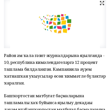
Район һәм ҡала гәзит-журналдарына яҙылғанда -
10, республика кимәлендәгеләргә 12 процент
ташлама билдәләнгән. Кампанияла әүҙем
ҡатнашҡан уҡыусылар өсөн ҡиммәтле бүләктәр
ҡаралған.
Башҡортостан матбуғат баҫмаларына
ташламалы хаҡ буйынса яҙылыу декадаһы
дауам итәБашҡортостан матбуғат баҫмаларына