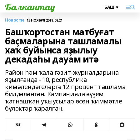
Новости
15 НОЯБРЯ 2018, 08:21
Башҡортостан матбуғат
баҫмаларына ташламалы
хаҡ буйынса яҙылыу
декадаһы дауам итә
Район һәм ҡала гәзит-журналдарына
яҙылғанда - 10, республика
кимәлендәгеләргә 12 процент ташлама
билдәләнгән. Кампанияла әүҙем
ҡатнашҡан уҡыусылар өсөн ҡиммәтле
бүләктәр ҡаралған.