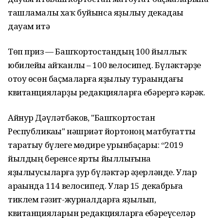
ташламалы хаҡ буйынса яҙылыу декадаһы
дауам итә
Төп приз — Башҡортостандың 100 йыллыҡ
юбилейы айҡанлы – 100 велосипед. Бүләктәрҙе
отоу өсөн баҫмаларға яҙылыу тураһындағы
квитанцияларҙы редакцияларға ебәрергә кәрәк.
Айнур Дәүләтбәков, "Башҡортостан
Республикаһы" нәшриәт йортоноң матбуғатты
таратыу бүлеге мөдире урынбаҫары: “2019
йылдың беренсе ярты йыллығына
яҙылыусыларға ҙур бүләктәр әҙерләнде. Улар
араһында 114 велосипед. Улар 15 декабрьға
тиклем гәзит-журналдарға яҙылып,
квитанцияларын редакцияларға ебәреүселәр