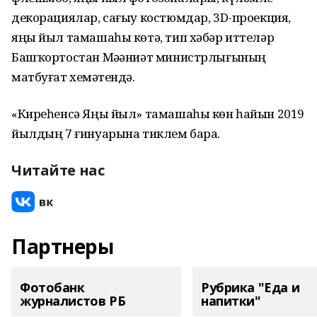
декорациялар, сағыу костюмдар, 3D-проекция,
яңы йыл тамашаһы көтә, тип хәбәр иттеләр
Башҡортостан Мәҙәниәт министрлығының
матбуғат хеҙмәтендә.
«Киреһенсә Яңы йыл» тамашаһы көн һайын 2019
йылдың 7 ғинуарына тиклем бара.
Читайте нас
Партнеры
Фотобанк
Рубрика "Еда и
журналистов РБ
напитки"