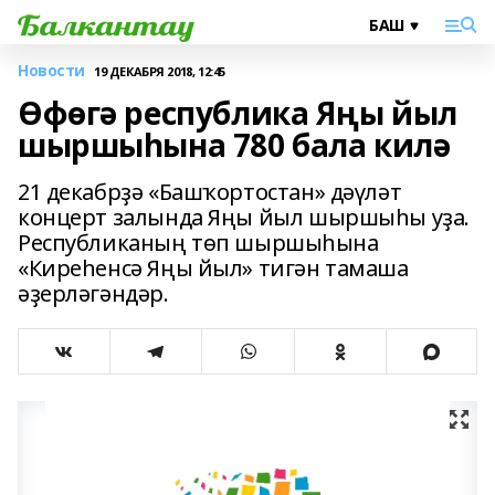
Новости
19 ДЕКАБРЯ 2018, 12:45
Өфөгә республика Яңы йыл
шыршыһына 780 бала килә
21 декабрҙә «Башҡортостан» дәүләт
концерт залында Яңы йыл шыршыһы уҙа.
Республиканың төп шыршыһына
«Киреһенсә Яңы йыл» тигән тамаша
әҙерләгәндәр.