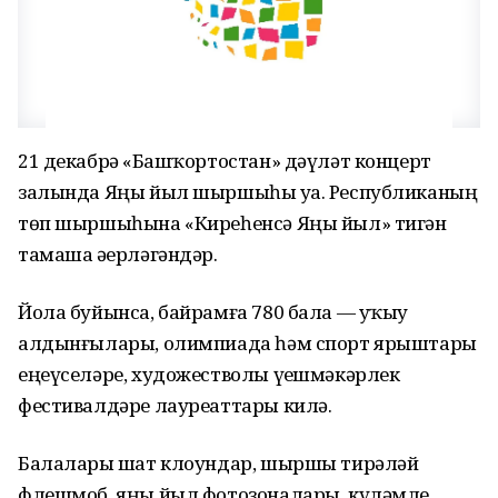
21 декабрҙә «Башҡортостан» дәүләт концерт
залында Яңы йыл шыршыһы уҙа. Республиканың
төп шыршыһына «Киреһенсә Яңы йыл» тигән
тамаша әҙерләгәндәр.
Йола буйынса, байрамға 780 бала — уҡыу
алдынғылары, олимпиада һәм спорт ярыштары
еңеүселәре, художестволы үҙешмәкәрлек
фестивалдәре лауреаттары килә.
Балаларҙы шат клоундар, шыршы тирәләй
флешмоб, яңы йыл фотозоналары, күләмле