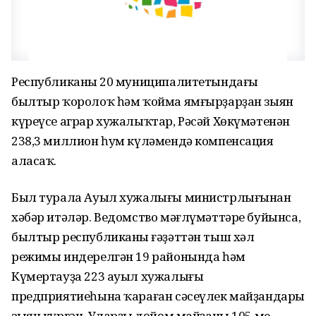
Республиканың 20 муниципалитетындағы
былтыр ҡоролоҡ һәм ҡойма ямғырҙарҙан зыян
күреүсе аграр хужалыҡтар, Рәсәй Хөкүмәтенән
238,3 миллион һум күләмендә компенсация
аласаҡ.
Был турала Ауыл хужалығы министрлығынан
хәбәр итәләр. Ведомство мәғлүмәттәре буйынса,
былтыр республиканың ғәҙәттән тыш хәл
режимы индерелгән 19 районында һәм
Күмертауҙа 223 ауыл хужалығы
предприятиеһына ҡараған сәсеүлек майҙандары
зыян күргән. Уларҙың дөйөм майҙаны 105 мең