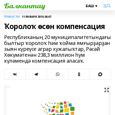
Новости
11 ЯНВАРЯ 2019, 06:47
Ҡоролоҡ өсөн компенсация
Республиканың 20 муниципалитетындағы
былтыр ҡоролоҡ һәм ҡойма ямғырҙарҙан
зыян күреүсе аграр хужалыҡтар, Рәсәй
Хөкүмәтенән 238,3 миллион һум
күләмендә компенсация аласаҡ.