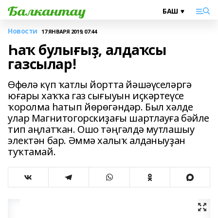
Новости
17 ЯНВАРЯ 2019, 07:44
Һаҡ булығыҙ, алдаҡсы
газсылар!
Өфөлә күп ҡатлы йортта йәшәүселәргә
юғары хаҡҡа газ сығыуын иҫкәртеүсе
ҡоролма һатып йөрөгәндәр. Был хәлде
улар Магнитогорскиҙағы шартлауға бәйле
тип аңлатҡан. Ошо тәңгәлдә мутлашыу
электән бар. Әммә халыҡ алданыуҙан
туҡтамай.