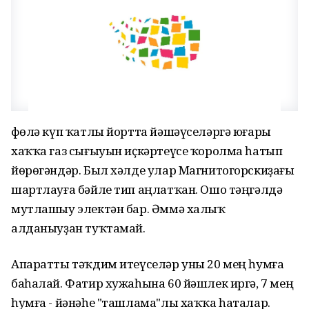
Өфөлә күп ҡатлы йортта йәшәүселәргә юғары
хаҡҡа газ сығыуын иҫкәртеүсе ҡоролма һатып
йөрөгәндәр. Был хәлде улар Магнитогорскиҙағы
шартлауға бәйле тип аңлатҡан. Ошо тәңгәлдә
мутлашыу электән бар. Әммә халыҡ
алданыуҙан туҡтамай.
Апаратты тәҡдим итеүселәр уны 20 мең һумға
баһалай. Фатир хужаһына 60 йәшлек иргә, 7 мең
һумға - йәнәһе "ташлама"лы хаҡҡа һаталар.