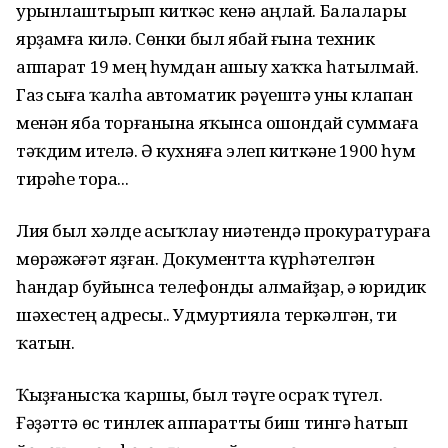
урынлаштырып киткәс кенә аңлай. Балалары
ярҙамға килә. Сөнки был ябай ғына техник
аппарат 19 мең һумдан ашыу хаҡҡа һатылмай.
Газ сыға ҡалһа автоматик рәүештә уны клапан
менән яба торғанына яҡынса ошондай суммаға
тәҡдим ителә. Ә кухняға элеп киткәне 1900 һум
тирәһе тора...
Лия был хәлде асыҡлау ниәтендә прокуратураға
мөрәжәғәт яҙған. Документта күрһәтелгән
һандар буйынса телефонды алмайҙар, ә юридик
шәхестең адресы.. Удмуртияла теркәлгән, ти
ҡатын.
Ҡыҙғанысҡа ҡаршы, был тәүге осраҡ түгел.
Ғәҙәттә өс тинлек аппаратты биш тингә һатып