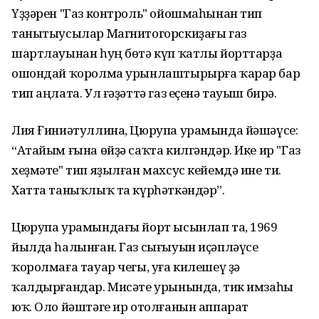
Үҙҙәрен "Газ контроль" ойошмаһынан тип
танытыусылар Магнитогорскиҙағы газ
шартлауынан һуң бөтә күп ҡатлы йорттарҙа
ошондай ҡоролма урынлаштырырға ҡарар бар
тип аңлата. Ул ғәҙәттә газ еҫенә тауыш бирә.
Лия Ғиниәтуллина, Цюрупа урамында йәшәүсе:
“Атайым ғына өйҙә саҡта килгәндәр. Ике ир "Газ
хеҙмәте" тип яҙылған махсус кейемдә ине ти.
Хатта таныҡлыҡ та күрһәткәндәр”.
Цюрупа урамындағы йорт ысынлап та, 1969
йылда һалынған. Газ сығыуын иҫәпләүсе
ҡоролмаға тауар чегы, уға килешеү ҙә
ҡалдырғандар. Мисәте урынында, тик имзаһы
юҡ. Оло йәштәге ир отолғанын аппарат