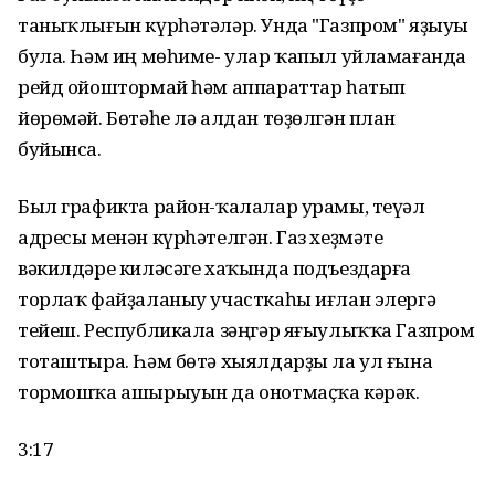
таныҡлығын күрһәтәләр. Унда "Газпром" яҙыуы
була. Һәм иң мөһиме- улар ҡапыл уйламағанда
рейд ойоштормай һәм аппараттар һатып
йөрөмәй. Бөтәһе лә алдан төҙөлгән план
буйынса.
Был графикта район-ҡалалар урамы, теүәл
адресы менән күрһәтелгән. Газ хеҙмәте
вәкилдәре киләсәге хаҡында подъездарға
торлаҡ файҙаланыу участкаһы иғлан элергә
тейеш. Республикала зәңгәр яғыулыҡҡа Газпром
тоташтыра. Һәм бөтә хыялдарҙы ла ул ғына
тормошҡа ашырыуын да онотмаҫҡа кәрәк.
3:17