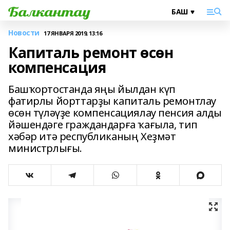
Новости
17 ЯНВАРЯ 2019, 13:16
Капиталь ремонт өсөн
компенсация
Башҡортостанда яңы йылдан күп
фатирлы йорттарҙы капиталь ремонтлау
өсөн түләүҙе компенсациялау пенсия алды
йәшендәге граждандарға ҡағыла, тип
хәбәр итә республиканың Хеҙмәт
министрлығы.