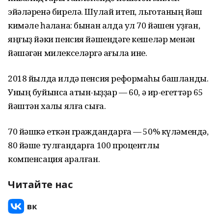
эйәләренә бирелә. Шулай итеп, льготаның йәш
кимәле һаҡлана: бынан алда ул 70 йәшен уҙған,
яңғыҙ йәки пенсия йәшендәге кешеләр менән
йәшәгән милекселәргә ҡағыла ине.
2018 йылда илдә пенсия реформаһы башланды.
Уның буйынса ҡатын-ҡыҙҙар — 60, ә ир-егеттәр 65
йәштән хаҡлы ялға сыға.
70 йәшкә еткән граждандарға — 50% күләмендә,
80 йәше тулғандарға 100 процентлыҡ
компенсация ҡаралған.
Читайте нас