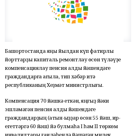
Башҡортостанда яңы йылдан күп фатирлы
йорттарҙы капиталь ремонтлау өсөн түләүҙе
компенсациялау пенсия алды йәшендәге
граждандарға ҡағыла, тип хәбәр итә
республиканың Хеҙмәт министрлығы.
Компенсация 70 йәшкә еткән, яңғыҙ йәки
эшләмәгән пенсия алды йәшендәге
граждандарҙың (ҡатын-ҡыҙҙар өсөн 55 йәш, ир-
егеттәргә 60 йәш) йә булмаһа I һәм II төркөм
инвалидтары ғаиләһендә йәшәгән милек