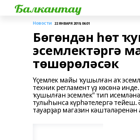
Новости
22 ЯНВАРЯ 2019, 06:01
Бөгөндән һөт ҡ
эсемлектәргә м
төшөрөләсәк
Үҫемлек майы ҡушылған аҡ эсемл
техник регламент үҙ көсөнә инд
ҡушылған эсемлек" тип исемләнә
тулыһынса күрһәтелергә тейеш. Ә
тауарҙар магазин кәштәләренән 