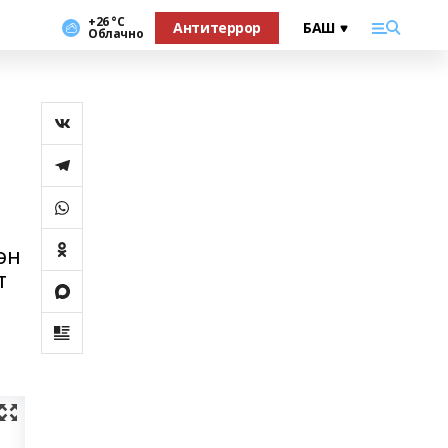
+26 °С
Антитеррор
Облачно
ән
т