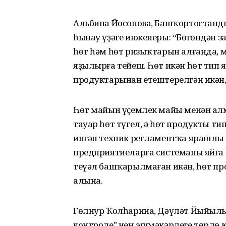
Альбина Йосопова, Башҡортостанд
һынау үҙәге инженеры: “Бөгөндән з
һөт һәм һөт ризыҡтарын алғанда,
яҙылырға тейеш. Һөт икән һөт тип 
продуктарынан етештерелгән икән,
Һөт майын үҫемлек майы менән а
тауар һөт түгел, ә һөт продукты т
ингән техник регламентҡа ярашлы
предприятиеларға системаны яйға һ
теүәл башҡарылмаған икән, һөт п
алына.
Гөлнур Ҡолһарина, Дәүләт Йыйылы
контроле" нең эшмәкәрлеге төрлө 