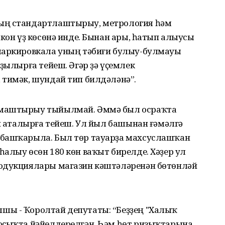
ың стандартлаштырыу, метрология һәм
акон үҙ көсөнә инде. Бынан ары, һатып алыусы
 маркировкала уның тәбиғи булыу-булмауы
яҙылырға тейеш. Әгәр ҙә үҫемлек
 тимәк, шундай тип билдәләнә”.
лмаштырыу тыйылмай. Әммә был осраҡта
ип аталырға тейеш. Ул йыл башынан ғәмәлгә
 башҡарыла. Был төр тауарҙа махсуслашҡан
алыу өсөн 180 көн ваҡыт бирелде. Хәҙер ул
родукциялары магазин кәштәләренән бөтөнләй
шы - Ҡоролтай депутаты: “Беҙҙең "Халыҡ
юҫыҡта йәйелдерелгән. Һәм һөт ризыҡтарына