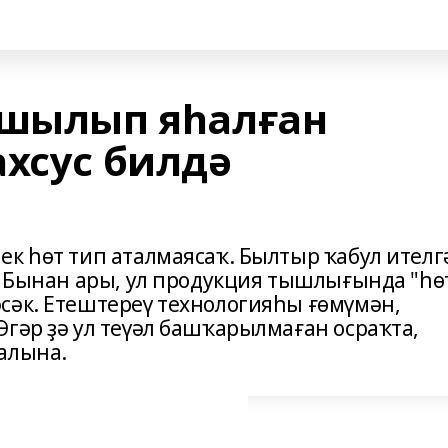
ушылып яһалған
ахсус билдә
ек һөт тип аталмаясаҡ. Былтыр ҡабул ителг
е. Бынан ары, ул продукция тышлығында "һө
сәк. Етештереү технологияһы ғөмүмән,
гәр ҙә ул теүәл башҡарылмаған осраҡта,
алына.