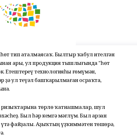
 һөт тип аталмаясаҡ. Былтыр ҡабул ителгән
 Бынан ары, ул продукция тышлығында "һөт
к. Етештереү технологияһы ғөмүмән,
әр ҙә ул теүәл башҡарылмаған осраҡта,
ына.
т ризыҡтарына төрлө ҡатнашмалар, шул
әсһеҙ. Был һәр кемгә мәғлүм. Был арзан
 үтә файҙалы. Аҙыҡтың үҙҡиммәтен төшөрә,
ә.