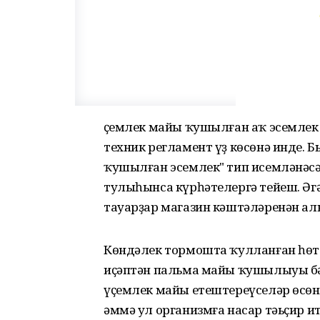
Үҫемлек майы ҡушылған аҡ эсемлек
техник регламент үҙ көсөнә инде.
ҡушылған эсемлек" тип исемләнәсә
тулыһынса күрһәтелергә тейеш. Әг
тауарҙар магазин кәштәләренән ал
Көндәлек тормошта ҡулланған һө
иҫәптән пальма майы ҡушылыуы бәх
үҫемлек майы етештереүселәр өсөн
әммә ул организмға насар тәьҫир ит