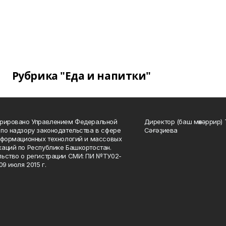
Рубрика "Еда и напитки"
трировано Управлением Федеральной
Директор (баш мөхәррир) 
по надзору законодательства в сфере
Сәғәҙиева
нформационных технологий и массовых
аций по Республике Башкортостан.
ьство о регистрации СМИ: ПИ №ТУ02-
09 июля 2015 г.