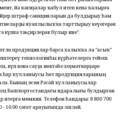
мент, йә ҡағиҙәләр ҡабул итеп кенә ҡалырға
әйҙер штраф санкцияларын да булдырыу һәм
иятиеларҙы яуаплылыҡҡа тарттырыу кеүегерәк
 күпкә тәьҫирлерәк булыр ине”.
өтлө продукциялар барса халыҡҡа ла "асыҡ"
ештереү технологияһы күрһәтелергә тейеш.
а, күп кенә сауҙа нөктәһе хеҙмәткәрҙәре
дән һәр ҡулланыусы һөт продукцияларының
 ала. Бының өсөн Рәсәй ҡулланыусылар
енең Башҡортостандағы идаралығы булдырған
 итергә мөмкин. Телефон һандары: 8 800 700
0 - 16:00 сәғәт арауығында эшләй.