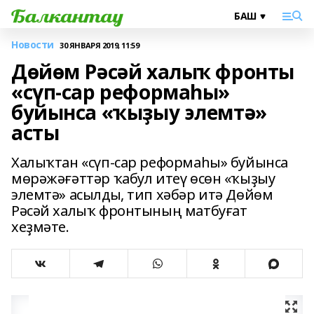
Новости
30 ЯНВАРЯ 2019, 11:59
Дөйөм Рәсәй халыҡ фронты
«сүп-сар реформаһы»
буйынса «ҡыҙыу элемтә»
асты
Халыҡтан «сүп-сар реформаһы» буйынса
мөрәжәғәттәр ҡабул итеү өсөн «ҡыҙыу
элемтә» асылды, тип хәбәр итә Дөйөм
Рәсәй халыҡ фронтының матбуғат
хеҙмәте.