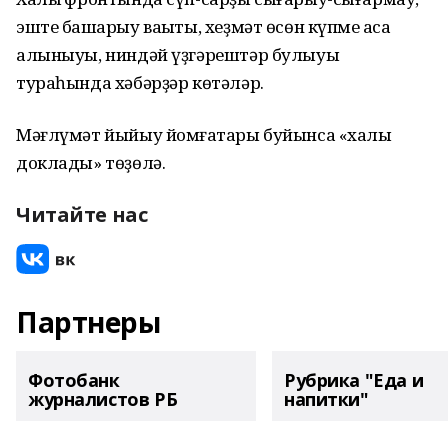
эште башҡарыу ваҡыты, хеҙмәт өсөн күпме аҡса
алыныуы, ниндәй үҙгәрештәр булыуы
тураһында хәбәрҙәр көтәләр.
Мәғлүмәт йыйыу йомғаҡтары буйынса «халыҡ
доклады» төҙөлә.
Читайте нас
Партнеры
Фотобанк
Рубрика "Еда и
журналистов РБ
напитки"