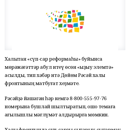
Халыҡтан «сүп-сар реформаһы» буйынса
мөрәжәғәттәр ҡабул итеү өсөн «ҡыҙыу элемтә»
асылды, тип хәбәр итә Дөйөм Рәсәй халыҡ
фронтының матбуғат хеҙмәте.
Рәсәйҙә йәшәгән һәр кемгә 8-800-555-97-76
номерына бушлай шылтыратып, ошо темаға
ҡағылышлы мәғлүмәт ҡалдырырға мөмкин.
Халыҡ фронтында сүп-сарҙы сығарыу-сығармау,