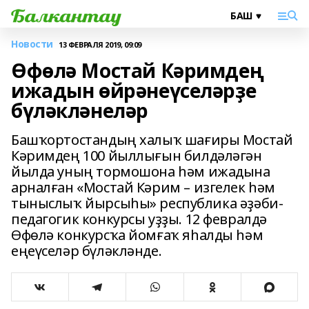
Новости
13 ФЕВРАЛЯ 2019, 09:09
Өфөлә Мостай Кәримдең
ижадын өйрәнеүселәрҙе
бүләкләнеләр
Башҡортостандың халыҡ шағиры Мостай
Кәримдең 100 йыллығын билдәләгән
йылда уның тормошона һәм ижадына
арналған «Мостай Кәрим – изгелек һәм
тыныслыҡ йырсыһы» республика әҙәби-
педагогик конкурсы уҙҙы. 12 февралдә
Өфөлә конкурсҡа йомғаҡ яһалды һәм
еңеүселәр бүләкләнде.