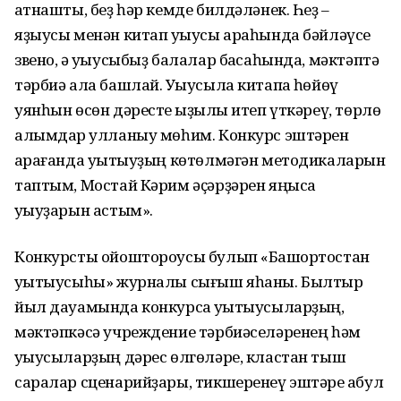
ҡатнашты, беҙ һәр кемде билдәләнек. Һеҙ –
яҙыусы менән китап уҡыусы араһында бәйләүсе
звено, ә уҡыусыбыҙ балалар баҡсаһында, мәктәптә
тәрбиә ала башлай. Уҡыусыла китапҡа һөйөү
уянһын өсөн дәресте ҡыҙыҡлы итеп үткәреү, төрлө
алымдар ҡулланыу мөһим. Конкурс эштәрен
ҡарағанда уҡытыуҙың көтөлмәгән методикаларын
таптым, Мостай Кәрим әҫәрҙәрен яңыса
уҡыуҙарын астым».
Конкурсты ойоштороусы булып «Башҡортостан
уҡытыусыһы» журналы сығыш яһаны. Былтыр
йыл дауамында конкурсҡа уҡытыусыларҙың,
мәктәпкәсә учреждение тәрбиәселәренең һәм
уҡыусыларҙың дәрес өлгөләре, кластан тыш
саралар сценарийҙары, тикшеренеү эштәре ҡабул