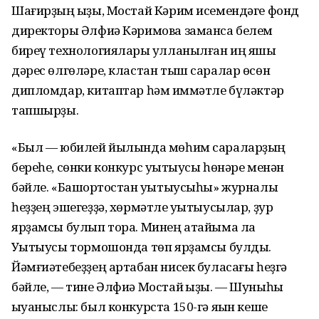
Шағирҙың ҡыҙы, Мостай Кәрим исемендәге фонд
директоры Әлфиә Кәримова заманса белем
биреү технологиялары ҡулланылған иң яҡшы
дәрес өлгөләре, кластан тыш саралар өсөн
дипломдар, китаптар һәм ҡиммәтле бүләктәр
тапшырҙы.
«Был — юбилей йылында мөһим сараларҙың
береһе, сөнки конкурс уҡытыусы һөнәре менән
бәйле. «Башҡортостан уҡытыусыһы» журналы
һеҙҙең эшегеҙҙә, хөрмәтле уҡытыусылар, ҙур
ярҙамсы булып тора. Минең атайыма ла
Уҡытыусы тормошонда төп ярҙамсы булды.
Йәмғиәтебеҙҙең артабан нисек буласағы һеҙгә
бәйле, — тине Әлфиә Мостай ҡыҙы. — Шуныһы
ҡыуаныслы: был конкурста 150-гә яҡын кеше