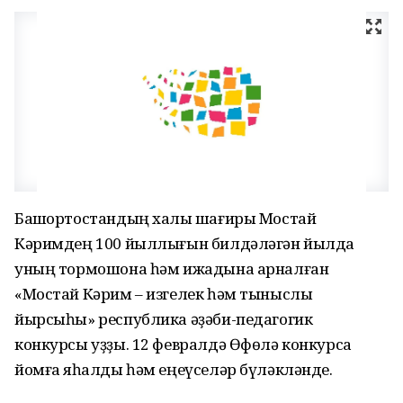
Башҡортостандың халыҡ шағиры Мостай
Кәримдең 100 йыллығын билдәләгән йылда
уның тормошона һәм ижадына арналған
«Мостай Кәрим – изгелек һәм тыныслыҡ
йырсыһы» республика әҙәби-педагогик
конкурсы уҙҙы. 12 февралдә Өфөлә конкурсҡа
йомғаҡ яһалды һәм еңеүселәр бүләкләнде.