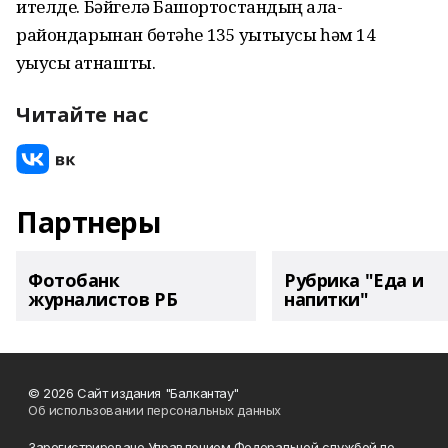
ителде. Бәйгелә Башҡортостандың ҡала-
райондарынан бөтәһе 135 уҡытыусы һәм 14
уҡыусы ҡатнашты.
Читайте нас
Партнеры
Фотобанк
Рубрика "Еда и
журналистов РБ
напитки"
© 2026 Сайт издания "Балкантау"
Об использовании персональных данных
Зарегистрировано Управлением Федеральной службой по